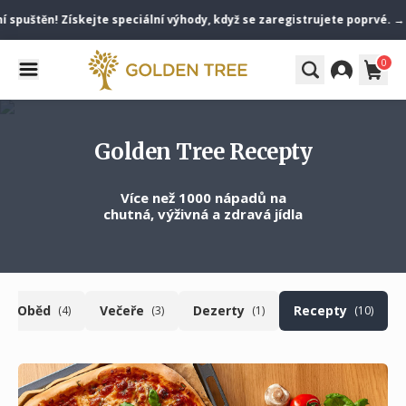
puštěn! Získejte speciální výhody, když se zaregistrujete poprvé. → St
0
Golden Tree Recepty
Více než 1000 nápadů na
chutná, výživná a zdravá jídla
Oběd
Večeře
Dezerty
Recepty
(4)
(3)
(1)
(10)