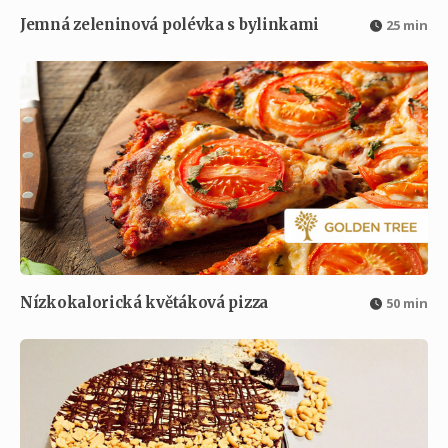
Jemná zeleninová polévka s bylinkami
25 min
Nízkokalorická květáková pizza
50 min