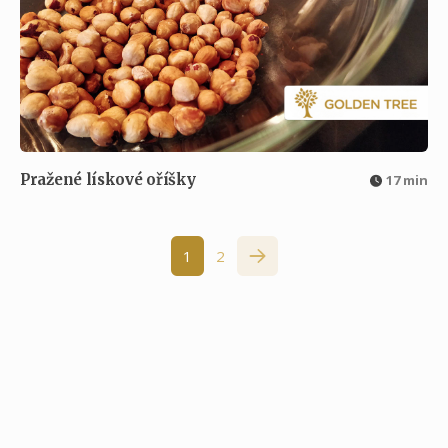
Pražené lískové oříšky
17 min
1
2