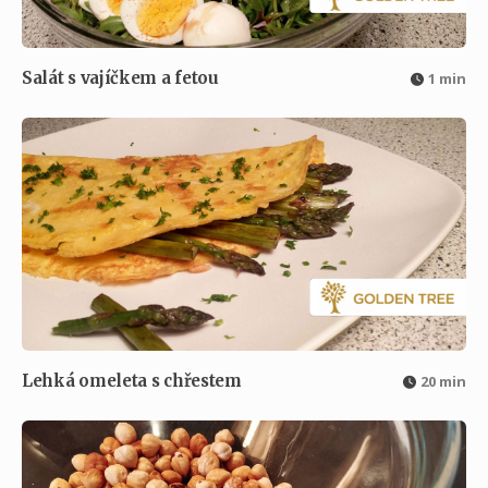
Salát s vajíčkem a fetou
1 min
Lehká omeleta s chřestem
20 min