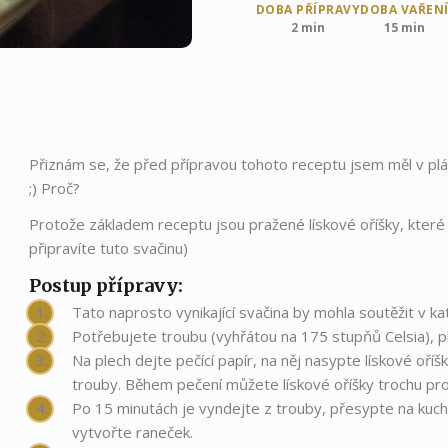
DOBA PŘÍPRAVY
DOBA VAŘEN
2 min
15 min
Přiznám se, že před přípravou tohoto receptu jsem měl v plán
;) Proč?
Protože základem receptu jsou pražené lískové oříšky, které mi
připravíte tuto svačinu)
Postup přípravy:
Tato naprosto vynikající svačina by mohla soutěžit v kat
Potřebujete troubu (vyhřátou na 175 stupňů Celsia), ple
Na plech dejte pečící papír, na něj nasypte lískové oří
trouby. Během pečení můžete lískové oříšky trochu pr
Po 15 minutách je vyndejte z trouby, přesypte na kuch
vytvořte raneček.