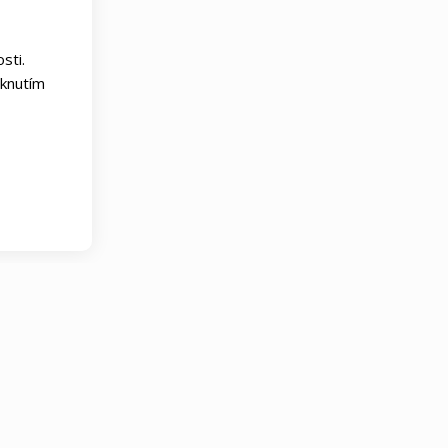
sti.
iknutím
 denní záruka spokojenosti
60 denní záruka spokojenost