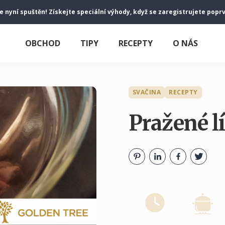
je nyní spuštěn! Získejte speciální výhody, když se zaregistrujete popr
OBCHOD
TIPY
RECEPTY
O NÁS
SVAČINA
RECEPTY
Pražené l