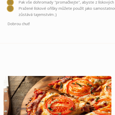
Pak vše dohromady "promačkejte", abyste z lískových oř
Pražené lískové oříšky můžete použít jako samostatno
zůstává tajemstvím ;)
Dobrou chuť!