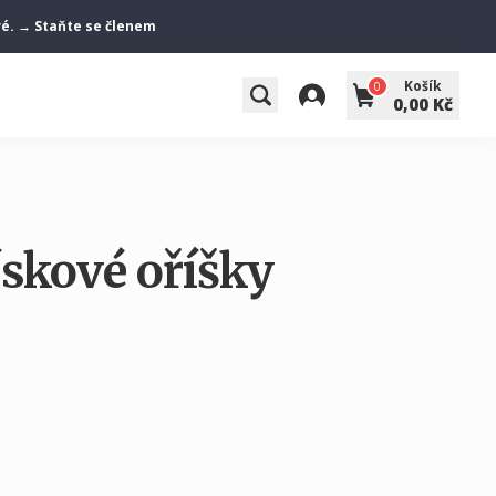
vé. → Staňte se členem
Košík
0
0,00 Kč
ískové oříšky