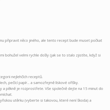
Í
u připravit něco jiného, ​​ale tento recept bude muset počkat
 bohužel velmi rychle došly (jak se to stalo zjistíte, když si
egorii nejlehčích receptů.
ch, pečící papír... a samozřejmě lískové oříšky.
šky a pěkně je rozprostřete. Vše společně dejte na 15 minut do
omíchat.
yňskou utěrku (vyberte si takovou, které není škoda) a