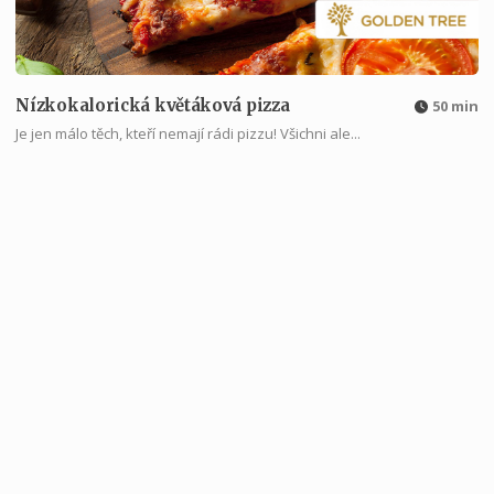
Nízkokalorická květáková pizza
50 min
Je jen málo těch, kteří nemají rádi pizzu! Všichni ale...