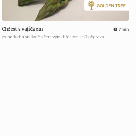
Chřest s vajíčkem
7 min
Jednoduchá snídaně s čerstvým chřestem, jejíž příprava...