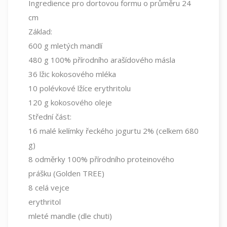
Ingredience pro dortovou formu o průměru 24
cm
Základ:
600
g mletých mandlí
480
g 100% přírodního arašídového másla
36
lžic kokosového mléka
10
polévkové lžíce erythritolu
120
g kokosového oleje
Střední část:
16
malé kelímky řeckého jogurtu 2% (celkem 680
g)
8
odměrky 100% přírodního proteinového
prášku (Golden TREE)
8
celá vejce
erythritol
mleté mandle (dle chuti)