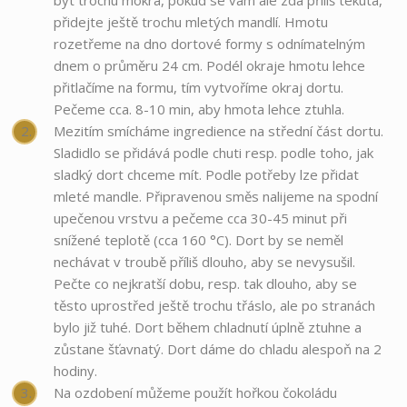
být trochu mokrá, pokud se vám ale zdá příliš tekutá,
přidejte ještě trochu mletých mandlí. Hmotu
rozetřeme na dno dortové formy s odnímatelným
dnem o průměru 24 cm. Podél okraje hmotu lehce
přitlačíme na formu, tím vytvoříme okraj dortu.
Pečeme cca. 8-10 min, aby hmota lehce ztuhla.
Mezitím smícháme ingredience na střední část dortu.
Sladidlo se přidává podle chuti resp. podle toho, jak
sladký dort chceme mít. Podle potřeby lze přidat
mleté ​​mandle. Připravenou směs nalijeme na spodní
upečenou vrstvu a pečeme cca 30-45 minut při
snížené teplotě (cca 160 °C). Dort by se neměl
nechávat v troubě příliš dlouho, aby se nevysušil.
Pečte co nejkratší dobu, resp. tak dlouho, aby se
těsto uprostřed ještě trochu třáslo, ale po stranách
bylo již tuhé. Dort během chladnutí úplně ztuhne a
zůstane šťavnatý. Dort dáme do chladu alespoň na 2
hodiny.
Na ozdobení můžeme použít hořkou čokoládu