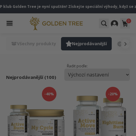
klub Golden Tree je nyní spuštěn! Získejte speciální výhody, když se z
0
Všechny produkty
Nejprodávanější
V akci
Řadit podle:
Nejprodávanější (100)
-40%
-20%