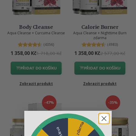
Body Cleanse
Calorie Burner
Aqua Cleanse + Curcuma Cleanse
Aqua Cleanse + Nighttime Burn
zdarma
(4356)
(4983)
1 358,00 Kč
1 358,00 Kč
1 718,00 Kč
2 577,00 Kč
PŘIDAT DO KOŠÍKU
PŘIDAT DO KOŠÍKU
Zobrazit produkt
Zobrazit produkt
-47%
-35%
15% sleva