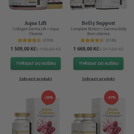
Aqua Lift
Belly Support
Collagen Derma Lift + Aqua
Complete Biotics + Garcinia Belly
Cleanse
Burn zdarma
(3703)
(3745)
1 509,00 Kč
1 669,00 Kč
2 158,00 Kč
3 217,00 Kč
PŘIDAT DO KOŠÍKU
PŘIDAT DO KOŠÍKU
Zobrazit produkt
Zobrazit produkt
-20%
-47%