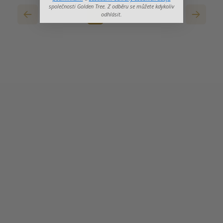
společnosti Golden Tree. Z odběru se můžete kdykoliv
1
2
3
4
5
6
7
8
9
odhlásit.