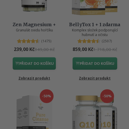
Zen Magnesium +
BellyTox 1 + 1 zdarma
Granulát oxidu hořčíku
Komplex složek podporující
hubnutí a očistu
(1475)
(2507)
239,00 Kč
859,00 Kč
349,00 Kč
1 718,00 Kč
PŘIDAT DO KOŠÍKU
PŘIDAT DO KOŠÍKU
Zobrazit produkt
Zobrazit produkt
-50%
-50%