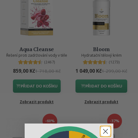
Aqua Cleanse
Bloom
Řešení proti zadržování vody v těle
Hydratační tělový krém
(2467)
(1273)
859,00 Kč
1 049,00 Kč
1 718,00 Kč
1 299,00 Kč
PŘIDAT DO KOŠÍKU
PŘIDAT DO KOŠÍKU
Zobrazit produkt
Zobrazit produkt
-60%
-37%