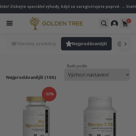
ěn! Získejte speciální výhody, když se zaregistrujete poprvé. → Staňte
0
Všechny produkty
Nejprodávanější
V akci
Řadit podle:
Nejprodávanější (100)
-33%