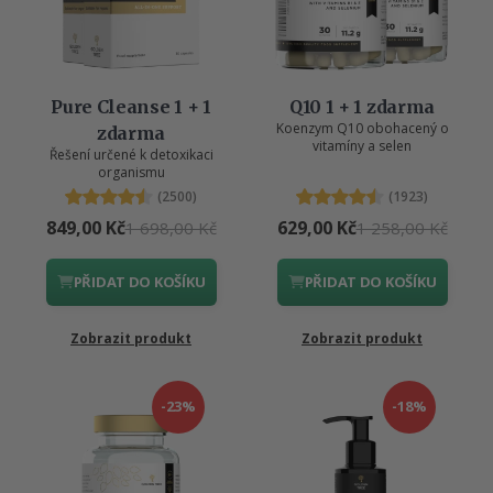
Pure Cleanse 1 + 1
Q10 1 + 1 zdarma
Koenzym Q10 obohacený o
zdarma
vitamíny a selen
Řešení určené k detoxikaci
organismu
(2500)
(1923)
849,00 Kč
629,00 Kč
1 698,00 Kč
1 258,00 Kč
PŘIDAT DO KOŠÍKU
PŘIDAT DO KOŠÍKU
Zobrazit produkt
Zobrazit produkt
-23%
-18%