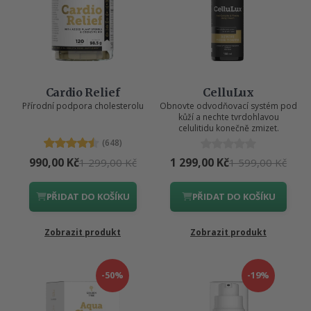
Cardio Relief
CelluLux
Přírodní podpora cholesterolu
Obnovte odvodňovací systém pod
kůží a nechte tvrdohlavou
celulitidu konečně zmizet.
(648)
990,00 Kč
1 299,00 Kč
1 299,00 Kč
1 599,00 Kč
PŘIDAT DO KOŠÍKU
PŘIDAT DO KOŠÍKU
Zobrazit produkt
Zobrazit produkt
-50%
-19%