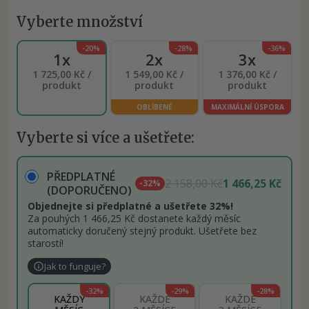
Vyberte množství
-20%
-28%
-36%
1x
2x
3x
1 725,00 Kč /
1 549,00 Kč /
1 376,00 Kč /
produkt
produkt
produkt
OBLÍBENÉ
MAXIMÁLNÍ ÚSPORA
Vyberte si více a ušetřete:
PŘEDPLATNÉ
2 158,00 Kč
1 466,25 Kč
-32%
(DOPORUČENO)
Objednejte si předplatné a ušetřete 32%!
Za pouhých 1 466,25 Kč dostanete každý měsíc
automaticky doručený stejný produkt. Ušetřete bez
starostí!
Jak to funguje?
-32%
-29%
-28%
KAŽDÝ
KAŽDÉ
KAŽDÉ