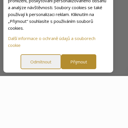
prohlížení, poskytování personalizovaného obsahu
a analýze návštěvnosti. Soubory cookies se také
používají k personalizaci reklam. Kliknutím na
„Přijmout“ souhlasíte s používáním souborů
cookies.
Další informace o ochraně údajů a souborech
cookie
Odmítnout
Přijmout
Daily Recharge
1 466,25 Kč
2 158,00 Kč
-32%
PŘIDAT DO KOŠÍKU
 záruka spokojenosti
60 denní záruka spokojenosti
60 