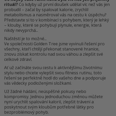
rituál?
Co kdyby už první doušek udělal víc než vás jen
probudil – začal by spalovat kalorie, zrychlil
metabolismus a nasměroval vás na cestu k úspěchu?
Představte si to v kombinaci s pohybem, který je lehký
– klouby, které se pohybují plynule, energie, která
nikdy nevyprchá...
Naštěstí je to možné...
Ve společnosti Golden Tree jsme vyvinuli řešení pro
všechny, kteří chtějí překonat stanovené hranice,
znovu získat kontrolu nad svou váhou a zlepšit své
celkové zdraví.
Ať už začínáte svou cestu k aktivnějšímu životnímu
stylu nebo chcete vylepšit svou fitness rutinu, toto
řešení se perfektně hodí do vašeho dne a podporuje
vás vědecky podloženými složkami.
Už žádné hádání, neúspěšné pokusy nebo
kompromisy. Jednou jednoduchou změnou můžete
nyní urychlit spalování kalorií, zlepšit trávení a
poskytnout svým kloubům potřebné látky pro
bezproblémový pohyb.