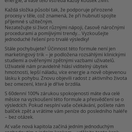
energie, a vaše tělo vstřebá každý kousek živin.
Každá složka působí tak, že podporuje přirozené
procesy v těle, což znamená, že při hubnutí spojíte
příjemné s užitečným.
Nezatežujte si život různými nápoji, časově náročnými
procedurami a pomíjivými trendy… Vyzkoušejte
jednoduché řešení pro trvalé výsledky!
Stále pochybujete? Účinnost této formule není jen
marketingový trik – je podložena rozsáhlými klinickými
studiemi a ověřenými zpětnými vazbami uživatelů.
Uživatelé nám pravidelně hlásí viditelný úbytek
hmotnosti, lepší náladu, více energie a nově objevenou
lásku k pohybu. Znovu objevili radost z aktivního života
bez omezení, která je dříve brzdila.
S 60denní 100% zárukou spokojenosti máte dva celé
měsíce na vyzkoušení této formule a přesvědčení se o
výsledcích. Pokud nesplní vaše očekávání, pošlete nám
balíček zpět a vrátíme vám peníze do posledního haléře
– bez otázek.
Ať vaše nová kapitola začíná jedním jednoduchým