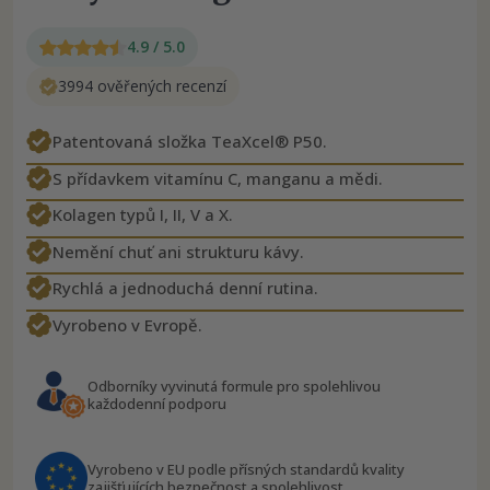
4.9 / 5.0
3994 ověřených recenzí
Patentovaná složka TeaXcel® P50.
S přídavkem vitamínu C, manganu a mědi.
Kolagen typů I, II, V a X.
Nemění chuť ani strukturu kávy.
Rychlá a jednoduchá denní rutina.
Vyrobeno v Evropě.
Odborníky vyvinutá formule pro spolehlivou
každodenní podporu
Vyrobeno v EU podle přísných standardů kvality
zajišťujících bezpečnost a spolehlivost