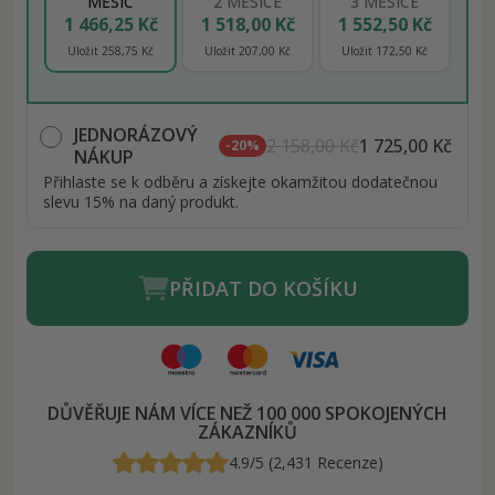
MĚSÍC
2 MĚSÍCE
3 MĚSÍCE
1 466,25 Kč
1 518,00 Kč
1 552,50 Kč
Uložit 258,75 Kč
Uložit 207,00 Kč
Uložit 172,50 Kč
JEDNORÁZOVÝ
2 158,00 Kč
1 725,00 Kč
-20%
NÁKUP
Přihlaste se k odběru a získejte okamžitou dodatečnou
slevu 15% na daný produkt.
PŘIDAT DO KOŠÍKU
DŮVĚŘUJE NÁM VÍCE NEŽ 100 000 SPOKOJENÝCH
ZÁKAZNÍKŮ
4.9/5 (2,431 Recenze)