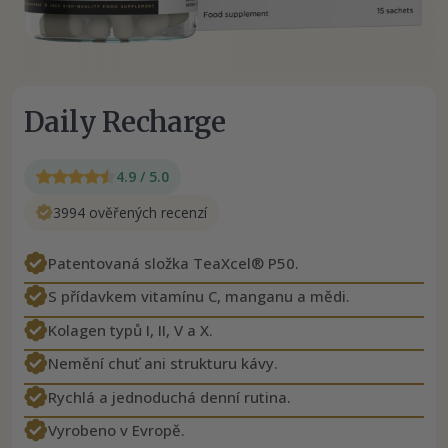
Daily Recharge
4.9 / 5.0
3994 ověřených recenzí
Patentovaná složka TeaXcel® P50.
S přídavkem vitamínu C, manganu a mědi.
Kolagen typů I, II, V a X.
Nemění chuť ani strukturu kávy.
Rychlá a jednoduchá denní rutina.
Vyrobeno v Evropě.