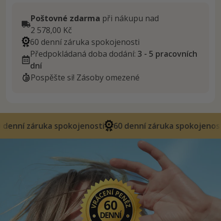
Poštovné zdarma
při nákupu nad
2 578,00 Kč
60 denní záruka spokojenosti
Předpokládaná doba dodání:
3 - 5 pracovních
dní
Pospěšte si! Zásoby omezené
uka spokojenosti
60 denní záruka spokojenosti
60 den