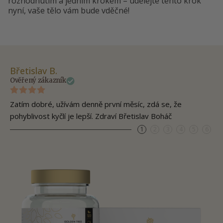
rozhodnutím a jedním krokem – udělejte tento krok
nyní, vaše tělo vám bude vděčné!
Břetislav B.
Ev
Ověřený zákazník
Ov
Zatím dobré, užívám denně první měsíc, zdá se, že
Do
pohyblivost kyčlí je lepší. Zdraví Břetislav Boháč
zv
1
2
3
4
5
6