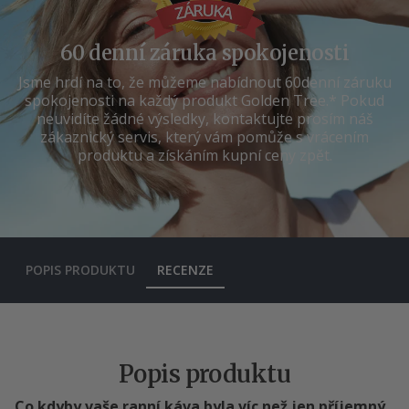
60 denní záruka spokojenosti
Jsme hrdí na to, že můžeme nabídnout 60denní záruku
spokojenosti na každý produkt Golden Tree.* Pokud
neuvidíte žádné výsledky, kontaktujte prosím náš
zákaznický servis, který vám pomůže s vrácením
produktu a získáním kupní ceny zpět.
POPIS PRODUKTU
RECENZE
Popis produktu
Co kdyby vaše ranní káva byla víc než jen příjemný