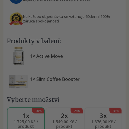
Na každou objednávku se vztahuje 60denní 100%
záruka spokojenosti
Produkty v balení:
1× Active Move
1× Slim Coffee Booster
Vyberte množství
-20%
-28%
-36%
1x
2x
3x
1 725,00 Kč /
1 549,00 Kč /
1 376,00 Kč /
produkt
produkt
produkt