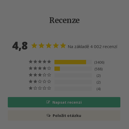
Recenze
4,8
Na základě 4 002 recenzí
3406
588
2
2
4
Napsat recenzi
Položit otázku