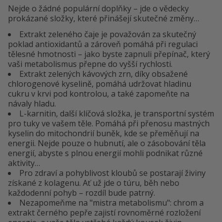
Nejde o žádné populární doplňky – jde o vědecky
prokázané složky, které přinášejí skutečné změny…
Extrakt zeleného čaje je považován za skutečný
poklad antioxidantů a zároveň pomáhá při regulaci
tělesné hmotnosti – jako byste zapnuli přepínač, který
vaši metabolismus přepne do vyšší rychlosti.
Extrakt zelených kávových zrn, díky obsažené
chlorogenové kyselině, pomáhá udržovat hladinu
cukru v krvi pod kontrolou, a také zapomeňte na
návaly hladu.
L-karnitin, další klíčová složka, je transportní systém
pro tuky ve vašem těle. Pomáhá při přenosu mastných
kyselin do mitochondrií buněk, kde se přeměňují na
energii. Nejde pouze o hubnutí, ale o zásobování těla
energií, abyste s plnou energií mohli podnikat různé
aktivity…
Pro zdraví a pohyblivost kloubů se postarají živiny
získané z kolagenu. Ať už jde o túru, běh nebo
každodenní pohyb – rozdíl bude patrný.
Nezapomeňme na "mistra metabolismu": chrom a
extrakt černého pepře zajistí rovnoměrné rozložení