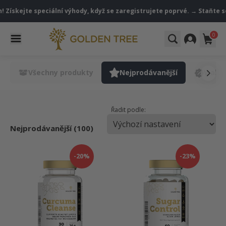
Získejte speciální výhody, když se zaregistrujete poprvé. → Staňte se 
0
Všechny produkty
Nejprodávanější
V akci
Řadit podle:
Nejprodávanější (100)
-20%
-23%