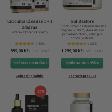
Curcuma Cleanse 1 + 1
Gut Restore
Přírodní směs 7 aktivních složek s
zdarma
trojitým účinkem, která klinicky
Výtažek z kořene kurkumy
prokázáno chrání, vyživuje a
obnovuje střeva.
(1889)
(1293)
859,00 Kč
1 299,00 Kč
1 718,00 Kč
1 599,00 Kč
PŘIDAT DO KOŠÍKU
PŘIDAT DO KOŠÍKU
Zobrazit produkt
Zobrazit produkt
-20%