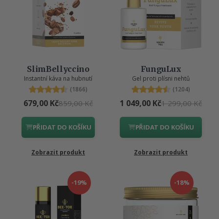
SlimBellyccino
FunguLux
Instantní káva na hubnutí
Gel proti plísni nehtů
(1866)
(1204)
679,00 Kč
1 049,00 Kč
859,00 Kč
1 299,00 Kč
PŘIDAT DO KOŠÍKU
PŘIDAT DO KOŠÍKU
Zobrazit produkt
Zobrazit produkt
-19%
-18%