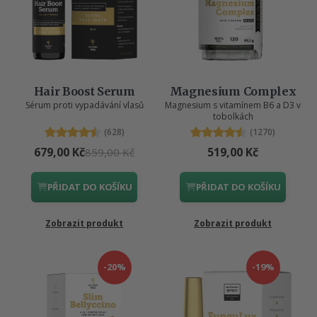
Hair Boost Serum
Magnesium Complex
Sérum proti vypadávání vlasů
Magnesium s vitamínem B6 a D3 v
tobolkách
(628)
(1270)
679,00 Kč
519,00 Kč
859,00 Kč
PŘIDAT DO KOŠÍKU
PŘIDAT DO KOŠÍKU
Zobrazit produkt
Zobrazit produkt
-20%
-19%