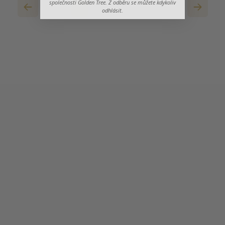
společnosti Golden Tree. Z odběru se můžete kdykoliv
1
2
3
4
5
6
7
8
9
odhlásit.