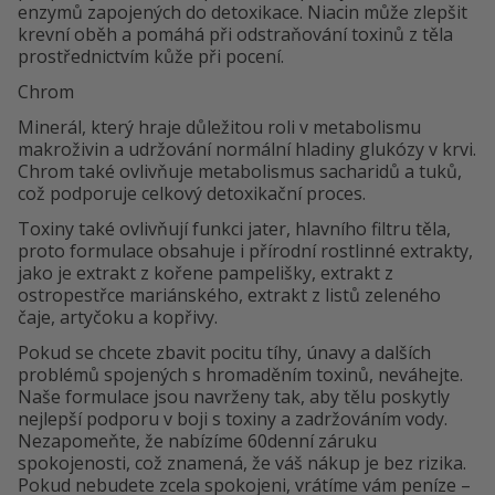
enzymů zapojených do detoxikace. Niacin může zlepšit
krevní oběh a pomáhá při odstraňování toxinů z těla
prostřednictvím kůže při pocení.
Chrom
Minerál, který hraje důležitou roli v metabolismu
makroživin a udržování normální hladiny glukózy v krvi.
Chrom také ovlivňuje metabolismus sacharidů a tuků,
což podporuje celkový detoxikační proces.
Toxiny také ovlivňují funkci jater, hlavního filtru těla,
proto formulace obsahuje i přírodní rostlinné extrakty,
jako je extrakt z kořene pampelišky, extrakt z
ostropestřce mariánského, extrakt z listů zeleného
čaje, artyčoku a kopřivy.
Pokud se chcete zbavit pocitu tíhy, únavy a dalších
problémů spojených s hromaděním toxinů, neváhejte.
Naše formulace jsou navrženy tak, aby tělu poskytly
nejlepší podporu v boji s toxiny a zadržováním vody.
Nezapomeňte, že nabízíme 60denní záruku
spokojenosti, což znamená, že váš nákup je bez rizika.
Pokud nebudete zcela spokojeni, vrátíme vám peníze –