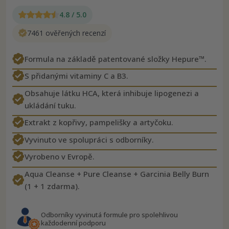
4.8 / 5.0
7461 ověřených recenzí
Formula na základě patentované složky Hepure™.
S přidanými vitaminy C a B3.
Obsahuje látku HCA, která inhibuje lipogenezi a
ukládání tuku.
Extrakt z kopřivy, pampelišky a artyčoku.
Vyvinuto ve spolupráci s odborníky.
Vyrobeno v Evropě.
Aqua Cleanse + Pure Cleanse + Garcinia Belly Burn
(1 + 1 zdarma).
Odborníky vyvinutá formule pro spolehlivou
každodenní podporu