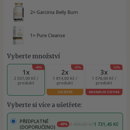
2× Garcinia Belly Burn
1× Pure Cleanse
Vyberte množství
-40%
-47%
-53%
1x
2x
3x
2 037,00 Kč /
1 814,00 Kč /
1 576,00 Kč /
produkt
produkt
produkt
OBLÍBENÉ
MAXIMÁLNÍ ÚSPORA
Vyberte si více a ušetřete:
PŘEDPLATNÉ
3 426,00 Kč
1 731,45 Kč
-49%
(DOPORUČENO)