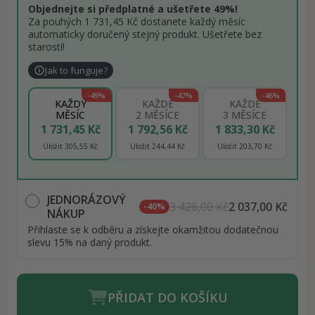
Objednejte si předplatné a ušetřete 49%!
Za pouhých 1 731,45 Kč dostanete každý měsíc
automaticky doručený stejný produkt. Ušetřete bez
starostí!
Jak to funguje?
-49%
-47%
-46%
KAŽDÝ
KAŽDÉ
KAŽDÉ
MĚSÍC
2 MĚSÍCE
3 MĚSÍCE
1 731,45 Kč
1 792,56 Kč
1 833,30 Kč
Uložit 305,55 Kč
Uložit 244,44 Kč
Uložit 203,70 Kč
JEDNORÁZOVÝ
3 426,00 Kč
2 037,00 Kč
-40%
NÁKUP
Přihlaste se k odběru a získejte okamžitou dodatečnou
slevu 15% na daný produkt.
PŘIDAT DO KOŠÍKU