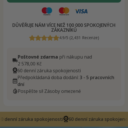
DŮVĚŘUJE NÁM VÍCE NEŽ 100 000 SPOKOJENÝCH
ZÁKAZNÍKŮ
4.9/5 (2,431 Recenze)
Poštovné zdarma
při nákupu nad
2 578,00 Kč
60 denní záruka spokojenosti
Předpokládaná doba dodání:
3 - 5 pracovních
dní
Pospěšte si! Zásoby omezené
uka spokojenosti
60 denní záruka spokojenosti
60 denn