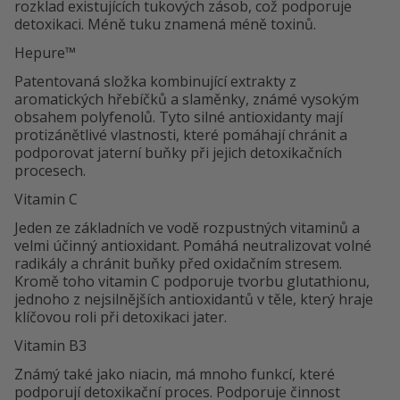
rozklad existujících tukových zásob, což podporuje
detoxikaci. Méně tuku znamená méně toxinů.
Hepure™
Patentovaná složka kombinující extrakty z
aromatických hřebíčků a slaměnky, známé vysokým
obsahem polyfenolů. Tyto silné antioxidanty mají
protizánětlivé vlastnosti, které pomáhají chránit a
podporovat jaterní buňky při jejich detoxikačních
procesech.
Vitamin C
Jeden ze základních ve vodě rozpustných vitaminů a
velmi účinný antioxidant. Pomáhá neutralizovat volné
radikály a chránit buňky před oxidačním stresem.
Kromě toho vitamin C podporuje tvorbu glutathionu,
jednoho z nejsilnějších antioxidantů v těle, který hraje
klíčovou roli při detoxikaci jater.
Vitamin B3
Známý také jako niacin, má mnoho funkcí, které
podporují detoxikační proces. Podporuje činnost