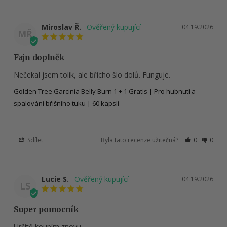
Miroslav Ř.
04.19.2026
MŘ
Fajn doplněk
Nečekal jsem tolik, ale břicho šlo dolů. Funguje.
Golden Tree Garcinia Belly Burn 1 + 1 Gratis | Pro hubnutí a
spalování břišního tuku | 60 kapslí
Sdílet
Byla tato recenze užitečná?
0
0
Lucie S.
04.19.2026
LS
Super pomocník
Určitě koupím znovu.