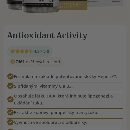
Antioxidant Activity
4.8 / 5.0
7461 ověřených recenzí
Formula na základě patentované složky Hepure™.
S přidanými vitaminy C a B3.
Obsahuje látku HCA, která inhibuje lipogenezi a
ukládání tuku.
Extrakt z kopřivy, pampelišky a artyčoku.
Vyvinuto ve spolupráci s odborníky.