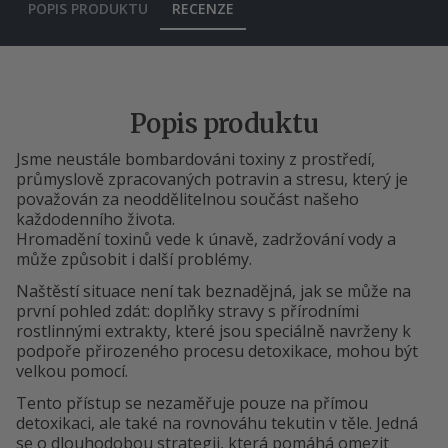
POPIS PRODUKTU
RECENZE
Popis produktu
Jsme neustále bombardováni toxiny z prostředí,
průmyslově zpracovaných potravin a stresu, který je
považován za neoddělitelnou součást našeho
každodenního života.
Hromadění toxinů vede k únavě, zadržování vody a
může způsobit i další problémy.
Naštěstí situace není tak beznadějná, jak se může na
první pohled zdát: doplňky stravy s přírodními
rostlinnými extrakty, které jsou speciálně navrženy k
podpoře přirozeného procesu detoxikace, mohou být
velkou pomocí.
Tento přístup se nezaměřuje pouze na přímou
detoxikaci, ale také na rovnováhu tekutin v těle. Jedná
se o dlouhodobou strategii, která pomáhá omezit