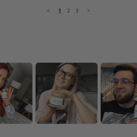
<
1
2
3
>