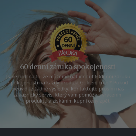
60 denní záruka spokojenosti
Jsme hrdí na to, že můžeme nabídnout 60denní záruku
spokojenosti na každý produkt Golden Tree.* Pokud
neuvidíte žádné výsledky, kontaktujte prosím náš
zákaznický servis, který vám pomůže s vrácením
produktu a získáním kupní ceny zpět.