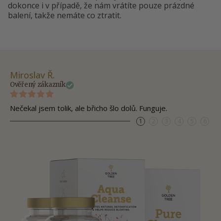
dokonce i v případě, že nám vrátíte pouze prázdné
balení, takže nemáte co ztratit.
Miroslav Ř.
Lu
Ověřený zákazník
Ov
Nečekal jsem tolik, ale břicho šlo dolů. Funguje.
Ur
1
2
3
4
5
6