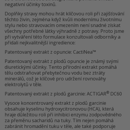
negativní účinky toxinů.
Doplňky stravy mohou hrát klíčovou roli při zajišťování
těchto živin, zejména když kvůli modernímu životnímu
stylu nebo stravovacím omezením není snadné získat
všechny potřebné látky výhradně z potravy. Proto jsme
při vytváření této formulace konzultovali odborníky a
přidali nejkvalitnější ingredience:
Patentovaný extrakt z opuncie: CactiNea™
Patentovaný extrakt z plodů opuncie je známý svými
diuretickými účinky. Tento přírodní extrakt pomáhá
tělu odstraňovat přebytečnou vodu bez ztráty
minerálů, což je klíčové pro udržení rovnováhy
elektrolytů v těle.
®
Patentovaný extrakt z plodů garcinie: ACTIGAR
DC60
Vysoce koncentrovaný extrakt z plodů garcinie
obsahuje kyselinu hydroxycitronovou (HCA), která
hraje důležitou roli při inhibici enzymu zodpovědného
za přeměnu sacharidů na tuky. Tím nejen pomáhá
zabránit hromadění tuku v těle, ale také podporuje