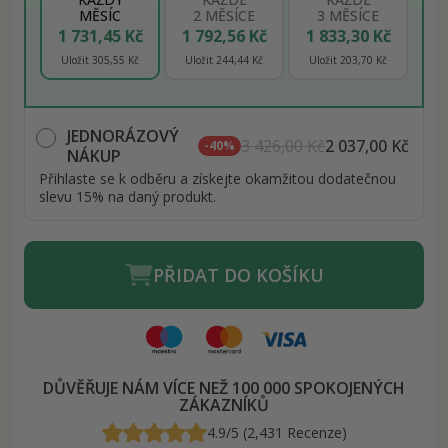
MĚSÍC
2 MĚSÍCE
3 MĚSÍCE
1 731,45 Kč
1 792,56 Kč
1 833,30 Kč
Uložit 305,55 Kč
Uložit 244,44 Kč
Uložit 203,70 Kč
JEDNORÁZOVÝ
3 426,00 Kč
2 037,00 Kč
-40%
NÁKUP
Přihlaste se k odběru a získejte okamžitou dodatečnou
slevu 15% na daný produkt.
PŘIDAT DO KOŠÍKU
DŮVĚŘUJE NÁM VÍCE NEŽ 100 000 SPOKOJENÝCH
ZÁKAZNÍKŮ
4.9/5 (2,431 Recenze)