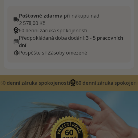
Poštovné zdarma
při nákupu nad
2 578,00 Kč
60 denní záruka spokojenosti
Předpokládaná doba dodání:
3 - 5 pracovních
dní
Pospěšte si! Zásoby omezené
ruka spokojenosti
60 denní záruka spokojenosti
60 den