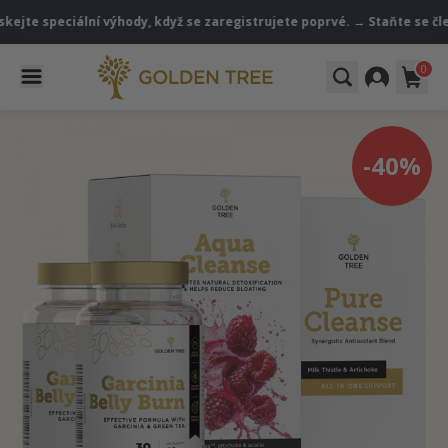
 speciální výhody, když se zaregistrujete poprvé. → Staňte se členem
0
-40%