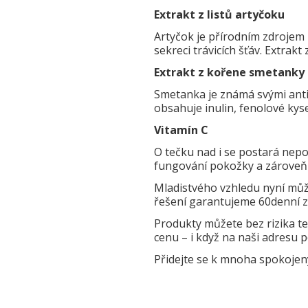
Extrakt z listů artyčoku
Artyčok je přírodním zdrojem ú
sekreci trávicích šťáv. Extrak
Extrakt z kořene smetanky
Smetanka je známá svými antio
obsahuje inulin, fenolové kysel
Vitamín C
O tečku nad i se postará nepo
fungování pokožky a zároveň p
Mladistvého vzhledu nyní můžet
řešení garantujeme 60denní 
Produkty můžete bez rizika t
cenu – i když na naši adresu 
Přidejte se k mnoha spokojený