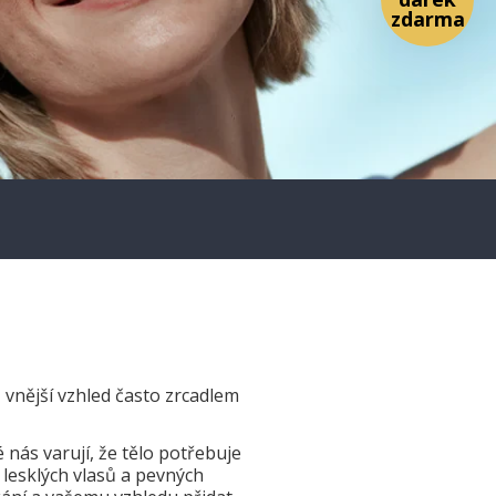
z
 vnější vzhled často zrcadlem
nás varují, že tělo potřebuje
 lesklých vlasů a pevných