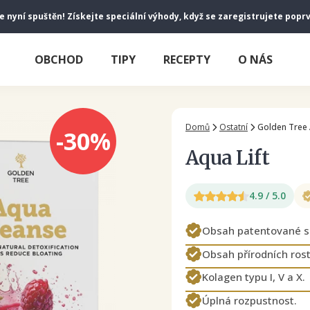
je nyní spuštěn! Získejte speciální výhody, když se zaregistrujete popr
OBCHOD
TIPY
RECEPTY
O NÁS
Domů
Ostatní
Golden Tree 
-30%
Aqua Lift
4.9 / 5.0
Obsah patentované s
Obsah přírodních rost
Kolagen typu I, V a X.
Úplná rozpustnost.