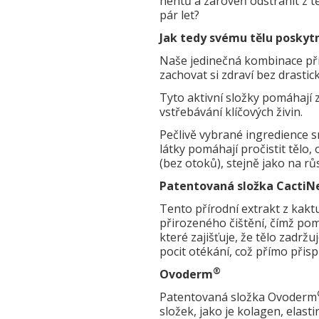
nehtů a zároveň odstranit z 
pár let?
Jak tedy svému tělu poskytn
Naše jedinečná kombinace přír
zachovat si zdraví bez drasti
Tyto aktivní složky pomáhají 
vstřebávání klíčových živin.
Pečlivě vybrané ingredience sn
látky pomáhají pročistit tělo,
(bez otoků), stejně jako na rů
Patentovaná složka Cacti
Tento přírodní extrakt z kakt
přirozeného čištění, čímž po
které zajišťuje, že tělo zadrž
pocit otékání, což přímo přis
®
Ovoderm
Patentovaná složka Ovoderm
složek, jako je kolagen, elast