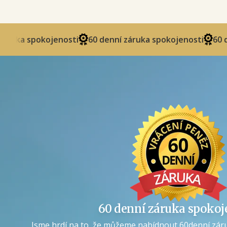
spokojenosti
60 denní záruka spokojenosti
60 denní zá
60 denní záruka spokoj
Jsme hrdí na to, že můžeme nabídnout 60denní zár