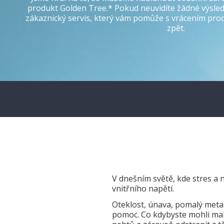
produkt Golden Tree.* Pokud neuvidíte žádné výsled
zákaznický servis, který vám pomůže s vrácením pro
zpět.
V dnešním světě, kde stres a 
vnitřního napětí.
Oteklost, únava, pomalý metab
pomoc. Co kdybyste mohli malý