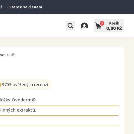
vé. → Staňte se členem
Košík
0
0,00 Kč
Aqua Lift
3703 ověřených recenzí
ložky Ovoderm®.
linných extraktů.