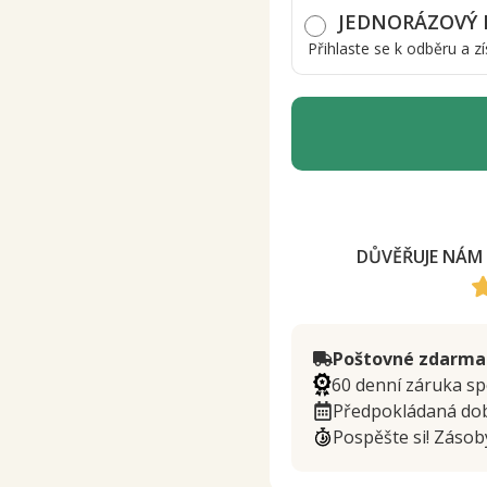
JEDNORÁZOVÝ
Přihlaste se k odběru a 
DŮVĚŘUJE NÁM 
Poštovné zdarma
60 denní záruka sp
Předpokládaná do
Pospěšte si! Záso