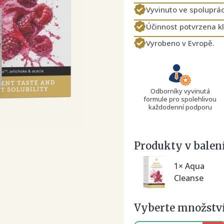
Vyvinuto ve spoluprác
Účinnost potvrzena kl
Vyrobeno v Evropě.
Odborníky vyvinutá
formule pro spolehlivou
každodenní podporu
Produkty v balení
1× Aqua
Cleanse
Vyberte množstv