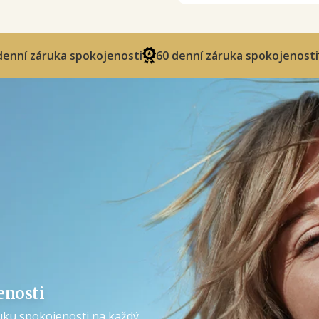
ruka spokojenosti
60 denní záruka spokojenosti
60 de
Doprava zdarma
15% sleva
10% sleva
Dárek
10% sleva
Dárek
Doprava zdarma
15% sleva
enosti
uku spokojenosti na každý