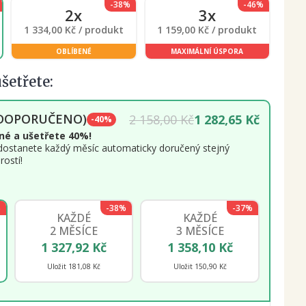
-38%
-46%
2x
3x
1 334,00 Kč / produkt
1 159,00 Kč / produkt
OBLÍBENÉ
MAXIMÁLNÍ ÚSPORA
ušetřete:
(DOPORUČENO)
2 158,00 Kč
1 282,65 Kč
-40%
né a ušetřete 40%!
dostanete každý měsíc automaticky doručený stejný
rostí!
%
-38%
-37%
KAŽDÉ
KAŽDÉ
2 MĚSÍCE
3 MĚSÍCE
1 327,92 Kč
1 358,10 Kč
Uložit 181,08 Kč
Uložit 150,90 Kč