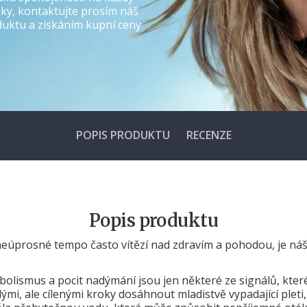
ky, kontaktujte prosím náš
duktu a získáním kupní ceny
Roztočte kolo štěstí
–
Žádná rizika, jen odměny! 🎁
POPIS PRODUKTU
RECENZE
ROZTOČTE KOLO ŠTĚSTÍ
Popis produktu
Registrací vyjadřujete svůj souhlas s
obchodními podmínkami
a
neúprosné tempo často vítězí nad zdravím a pohodou, je náš
zásadami ochrany osobních údajů
společnosti Golden Tree. Z
odběru se můžete kdykoliv odhlásit.
olismus a pocit nadýmání jsou jen některé ze signálů, které 
mi, ale cílenými kroky dosáhnout mladistvě vypadající pleti,