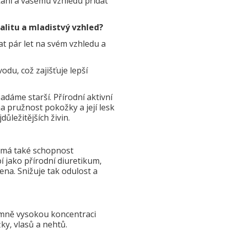
ání a vašemu vzhledu přidat
alitu a mladistvý vzhled?
t pár let na svém vzhledu a
du, což zajišťuje lepší
padáme starší. Přírodní aktivní
a pružnost pokožky a její lesk
ůležitějších živin.
e má také schopnost
 jako přírodní diuretikum,
čena. Snižuje tak odulost a
émně vysokou koncentraci
ky, vlasů a nehtů.