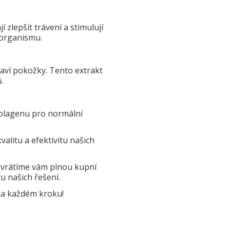
 zlepšit trávení a stimulují
i organismu.
raví pokožky. Tento extrakt
.
 kolagenu pro normální
alitu a efektivitu našich
, vrátíme vám plnou kupní
u našich řešení.
 na každém kroku!