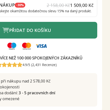
 NÁKUP
2 158,00 Kč
1 509,00 Kč
-30%
získejte okamžitou dodatečnou slevu 15% na daný produkt.
PŘIDAT DO KOŠÍKU
VÍCE NEŽ 100 000 SPOKOJENÝCH ZÁKAZNÍKŮ
4.9/5 (2,431 Recenze)
při nákupu nad 2 578,00 Kč
okojenosti
ba dodání:
3 - 5 pracovních dní
by omezené