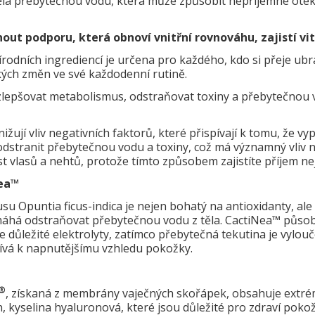
těla přebytečnou vodu, která může způsobit nepříjemné oték
out podporu, která obnoví vnitřní rovnováhu, zajistí vit
odních ingrediencí je určena pro každého, kdo si přeje ubra
ckých změn ve své každodenní rutině.
zlepšovat metabolismus, odstraňovat toxiny a přebytečnou vo
ižují vliv negativních faktorů, které přispívají k tomu, že vy
 odstranit přebytečnou vodu a toxiny, což má významný vliv n
st vlasů a nehtů, protože tímto způsobem zajistíte příjem nejd
Nea™
usu Opuntia ficus-indica je nejen bohatý na antioxidanty, al
máhá odstraňovat přebytečnou vodu z těla. CactiNea™ působí
uje důležité elektrolyty, zatímco přebytečná tekutina je vylou
pívá k napnutějšímu vzhledu pokožky.
®
, získaná z membrány vaječných skořápek, obsahuje extr
in, kyselina hyaluronová, které jsou důležité pro zdraví pokož