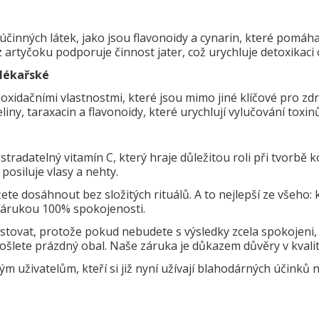
činných látek, jako jsou flavonoidy a cynarin, které pomáhají
t z artyčoku podporuje činnost jater, což urychluje detoxikac
 lékařské
xidačními vlastnostmi, které jsou mimo jiné klíčové pro zd
iny, taraxacin a flavonoidy, které urychlují vylučování toxinů
stradatelný vitamín C, který hraje důležitou roli při tvorbě
osiluje vlasy a nehty.
e dosáhnout bez složitých rituálů. A to nejlepší ze všeho: kv
zárukou 100% spokojenosti.
estovat, protože pokud nebudete s výsledky zcela spokojeni
pošlete prázdný obal. Naše záruka je důkazem důvěry v kvalit
m uživatelům, kteří si již nyní užívají blahodárných účinků