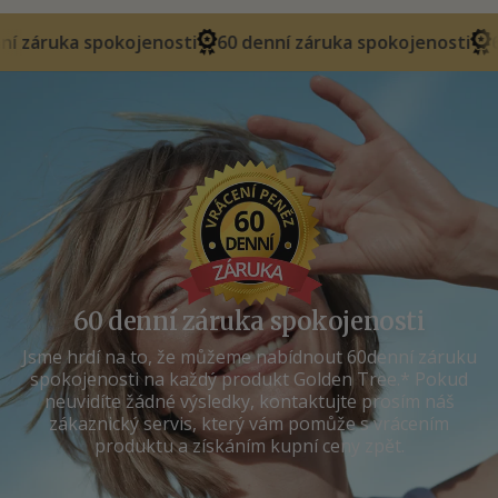
okojenosti
60 denní záruka spokojenosti
60 denní zár
60 denní záruka spokojenosti
Jsme hrdí na to, že můžeme nabídnout 60denní záruku
spokojenosti na každý produkt Golden Tree.* Pokud
neuvidíte žádné výsledky, kontaktujte prosím náš
zákaznický servis, který vám pomůže s vrácením
produktu a získáním kupní ceny zpět.