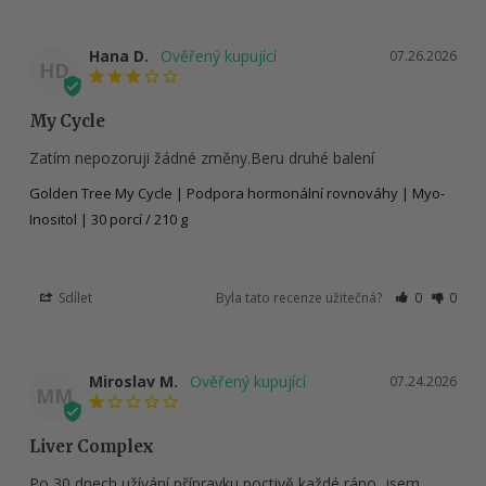
Hana D.
07.26.2026
HD
My Cycle
Zatím nepozoruji žádné změny.Beru druhé balení
Golden Tree My Cycle | Podpora hormonální rovnováhy | Myo-
Inositol | 30 porcí / 210 g
Sdílet
Byla tato recenze užitečná?
0
0
Miroslav M.
07.24.2026
MM
Liver Complex
Po 30 dnech užívání přípravku poctivě každé ráno, jsem 