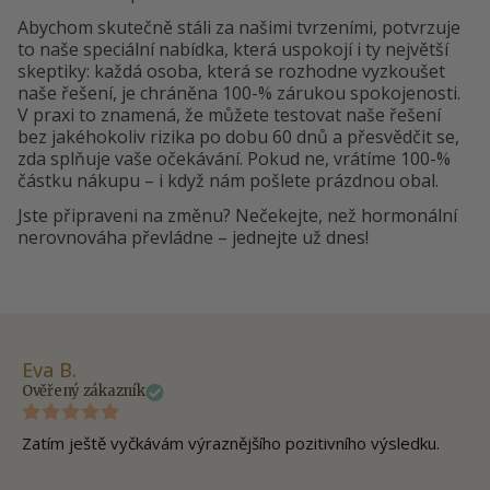
Abychom skutečně stáli za našimi tvrzeními, potvrzuje
to naše speciální nabídka, která uspokojí i ty největší
skeptiky: každá osoba, která se rozhodne vyzkoušet
naše řešení, je chráněna 100-% zárukou spokojenosti.
V praxi to znamená, že můžete testovat naše řešení
bez jakéhokoliv rizika po dobu 60 dnů a přesvědčit se,
zda splňuje vaše očekávání. Pokud ne, vrátíme 100-%
částku nákupu – i když nám pošlete prázdnou obal.
Jste připraveni na změnu? Nečekejte, než hormonální
nerovnováha převládne – jednejte už dnes!
Eva B.
Iv
Ověřený zákazník
Ov
Zatím ještě vyčkávám výraznějšího pozitivního výsledku.
Va
mi