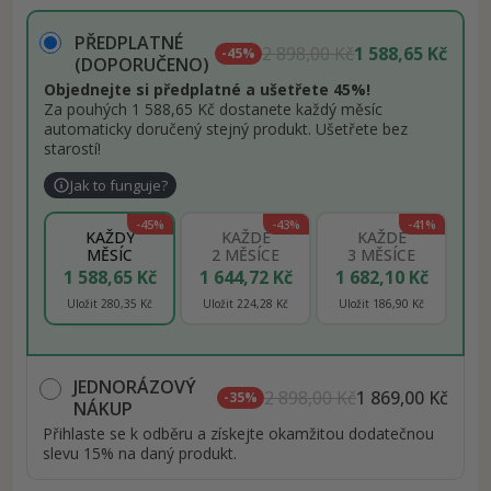
PŘEDPLATNÉ
2 898,00 Kč
1 588,65 Kč
-45%
(DOPORUČENO)
Objednejte si předplatné a ušetřete 45%!
Za pouhých 1 588,65 Kč dostanete každý měsíc
automaticky doručený stejný produkt. Ušetřete bez
starostí!
Jak to funguje?
-45%
-43%
-41%
KAŽDÝ
KAŽDÉ
KAŽDÉ
MĚSÍC
2 MĚSÍCE
3 MĚSÍCE
1 588,65 Kč
1 644,72 Kč
1 682,10 Kč
Uložit 280,35 Kč
Uložit 224,28 Kč
Uložit 186,90 Kč
JEDNORÁZOVÝ
2 898,00 Kč
1 869,00 Kč
-35%
NÁKUP
Přihlaste se k odběru a získejte okamžitou dodatečnou
slevu 15% na daný produkt.