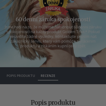
60 denní záruka spokojenosti
Jsme hrdí na to, že můžeme nabídnout 60denní záruku
spokojenosti na každý produkt Golden Tree.* Pokud
neuvidíte žádné výsledky, kontaktujte prosím náš
zákaznický servis, který vám pomůže s vrácením
produktu a získáním kupní ceny zpět.
POPIS PRODUKTU
RECENZE
Popis produktu