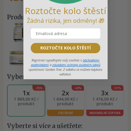
Roztočte kolo štěstí
Produkty v balení:
Žádná rizika, jen odměny! 🎁
1× Liver Complex
ROZTOČTE KOLO ŠTĚSTÍ
1× My Cycle
Registrací vyjadřujete svůj souhlas s
obchodními
podmínkami
a
zásadami ochrany osobních údajů
společnosti Golden Tree. Z odběru se můžete kdykoliv
odhlásit.
Vyberte množství
-35%
-43%
-51%
1x
2x
3x
1 869,00 Kč /
1 644,00 Kč /
1 416,00 Kč /
produkt
produkt
produkt
OBLÍBENÉ
MAXIMÁLNÍ ÚSPORA
Vyberte si více a ušetřete: