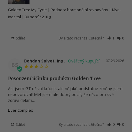
Golden Tree My Cycle | Podpora hormonální rovnováhy | Myo-
Inositol | 30 porcí / 210 g
Sdílet
Byla tato recenze užitečná?
1
0
Bohdan Salvet, Ing.
07.29.2026
BS
Posouzení účinku produktu Golden Tree
Asi jsem GT užíval krátce, ale nějaké podstatné změny jsem 
nepozoroval! Měl jsem ale dobrý pocit, že něco pro své 
zdraví dělám...
Liver Complex
Sdílet
Byla tato recenze užitečná?
0
0