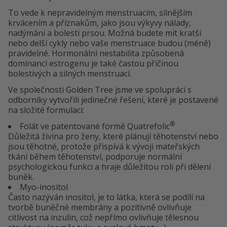
To vede k nepravidelným menstruacím, silnějším
krvácením a příznakům, jako jsou výkyvy nálady,
nadýmání a bolesti prsou. Možná budete mít kratší
nebo delší cykly nebo vaše menstruace budou (méně)
pravidelné. Hormonální nestabilita způsobená
dominancí estrogenu je také častou příčinou
bolestivých a silných menstruací.
Ve společnosti Golden Tree jsme ve spolupráci s
odborníky vytvořili jedinečné řešení, které je postavené
na složité formulaci:
®
Folát ve patentované formě Quatrefolic
Důležitá živina pro ženy, které plánují těhotenství nebo
jsou těhotné, protože přispívá k vývoji mateřských
tkání během těhotenství, podporuje normální
psychologickou funkci a hraje důležitou roli při dělení
buněk.
Myo-inositol
Často nazýván inositol, je to látka, která se podílí na
tvorbě buněčné membrány a pozitivně ovlivňuje
citlivost na inzulin, což nepřímo ovlivňuje tělesnou