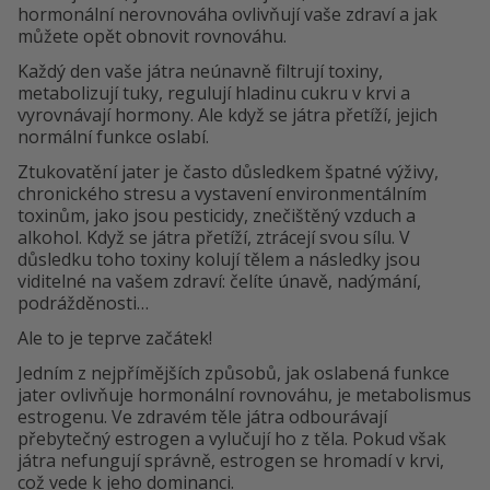
hormonální nerovnováha ovlivňují vaše zdraví a jak
můžete opět obnovit rovnováhu.
Každý den vaše játra neúnavně filtrují toxiny,
metabolizují tuky, regulují hladinu cukru v krvi a
vyrovnávají hormony. Ale když se játra přetíží, jejich
normální funkce oslabí.
Ztukovatění jater je často důsledkem špatné výživy,
chronického stresu a vystavení environmentálním
toxinům, jako jsou pesticidy, znečištěný vzduch a
alkohol. Když se játra přetíží, ztrácejí svou sílu. V
důsledku toho toxiny kolují tělem a následky jsou
viditelné na vašem zdraví: čelíte únavě, nadýmání,
podrážděnosti…
Ale to je teprve začátek!
Jedním z nejpřímějších způsobů, jak oslabená funkce
jater ovlivňuje hormonální rovnováhu, je metabolismus
estrogenu. Ve zdravém těle játra odbourávají
přebytečný estrogen a vylučují ho z těla. Pokud však
játra nefungují správně, estrogen se hromadí v krvi,
což vede k jeho dominanci.