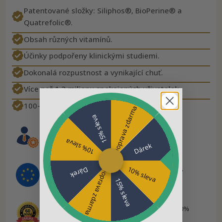
Patentované složky: Siliphos®, BioPerine® a
Quatrefolic®.
Obsah různých vitamínů.
Účinky podpořeny klinickými studiemi.
Dokonalá rozpustnost a vynikající chuť.
Více než 1,3 milionu spokojených uživatelek.
100-% záruka spokojenosti.
Doprava zdarma
15% sleva
Odborníky vyvinutá formule pro spolehlivou
10% sleva
každodenní podporu
Dárek
10% sleva
Dárek
Doprava zdarma
Vyrobeno v EU podle přísných standardů kvality
zajišťujících bezpečnost a spolehlivost
15% sleva
Na každou objednávku se vztahuje 60denní 100%
záruka spokojenosti