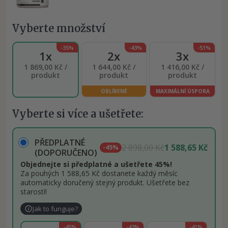
Vyberte množství
-35%
-43%
-51%
1x
2x
3x
1 869,00 Kč /
1 644,00 Kč /
1 416,00 Kč /
produkt
produkt
produkt
OBLÍBENÉ
MAXIMÁLNÍ ÚSPORA
Vyberte si více a ušetřete:
PŘEDPLATNÉ
2 898,00 Kč
1 588,65 Kč
-45%
(DOPORUČENO)
Objednejte si předplatné a ušetřete 45%!
Za pouhých 1 588,65 Kč dostanete každý měsíc
automaticky doručený stejný produkt. Ušetřete bez
starostí!
Jak to funguje?
-45%
-43%
-41%