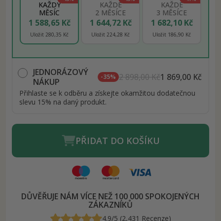
KAŽDÝ
KAŽDÉ
KAŽDÉ
MĚSÍC
2 MĚSÍCE
3 MĚSÍCE
1 588,65 Kč
1 644,72 Kč
1 682,10 Kč
Uložit 280,35 Kč
Uložit 224,28 Kč
Uložit 186,90 Kč
JEDNORÁZOVÝ
2 898,00 Kč
1 869,00 Kč
-35%
NÁKUP
Přihlaste se k odběru a získejte okamžitou dodatečnou
slevu 15% na daný produkt.
PŘIDAT DO KOŠÍKU
DŮVĚŘUJE NÁM VÍCE NEŽ 100 000 SPOKOJENÝCH
ZÁKAZNÍKŮ
4.9/5 (2,431 Recenze)