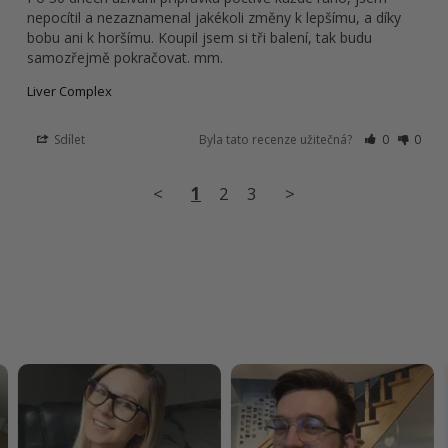
nepocítil a nezaznamenal jakékoli změny k lepšímu, a díky 
bobu ani k horšímu. Koupil jsem si tři balení, tak budu 
samozřejmě pokračovat. mm.
Liver Complex
Sdílet
Byla tato recenze užitečná?
0
0
<
1
2
3
>