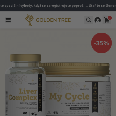
ciální výhody, když se zaregistrujete poprvé. → Staňte se členem
V
0
-35%