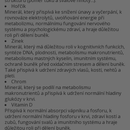
strukturu (poměr tuku a svalové hmoty…).
Hořčík
Minerál, který přispívá ke snížení únavy a vyčerpání, k
rovnováze elektrolytů, uvolňování energie při
metabolizmu, normálnímu fungování nervového
systému a psychologickému zdraví, a hraje důležitou
roli při dělení buněk.
Zinek
Minerál, který má důležitou roli v kognitivních funkcích,
syntéze DNA, plodnosti, metabolismu makronutrientů,
metabolismu mastných kyselin, imunitním systému,
ochraně buněk před oxidačním stresem a dělení buněk.
Také přispívá k udržení zdravých vlasů, kostí, nehtů a
pleti.
Chrom
Minerál, který se podílí na metabolismu
makronutrientů a přispívá k udržení normální hladiny
glukózy v krvi.
Vitamin D
Přispívá k normální absorpci vápníku a fosforu, k
udržení normální hladiny fosforu v krvi, zdraví kostí a
zubů, fungování svalů a imunitního systému a hraje
důležitou roli při dělení buněk.