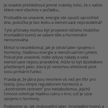
Je snadné přehlédnout jemné známky toho, že s naším
tělem není všechno v pořádku...
Probudíte se unavené, energie vás opustí uprostřed
dne, pokožka je bez lesku a menstruace nepravidelná?
Tyto příznaky mohou být projevem něčeho hlubšího:
hromadění toxinů ve vašem těle a hormonální
nerovnováha.
Mnozí si neuvědomují, jak je zdraví jater spojeno s
hormony, hladinou energie a menstruačním cyklem.
Pokud jste unavené, máte výkyvy nálady a vaše
menstruace nejsou pravidelné, může to být důsledkem
přetížených jater, která již nemohou efektivně plnit
svou primární funkci.
Pravda je, že játra jsou mnohem víc než jen filtr pro
toxiny. Jsou silným regulátorem hormonů a
„kontrolním centrem“ pro metabolismus, jejichž
činnost ovlivňuje hladinu cukru v krvi, což je úzce
spojeno s hormony.
Podívejme se, jak ztukovatění jater, hromadění toxinů a