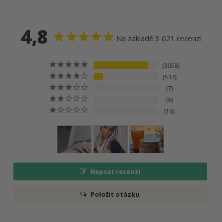
4,8
Na základě 3 621 recenzí
3058
534
7
6
16
Napsat recenzi
Položit otázku