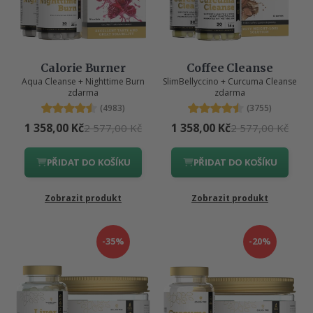
Calorie Burner
Coffee Cleanse
Aqua Cleanse + Nighttime Burn
SlimBellyccino + Curcuma Cleanse
zdarma
zdarma
(4983)
(3755)
1 358,00 Kč
1 358,00 Kč
2 577,00 Kč
2 577,00 Kč
PŘIDAT DO KOŠÍKU
PŘIDAT DO KOŠÍKU
Zobrazit produkt
Zobrazit produkt
-35%
-20%