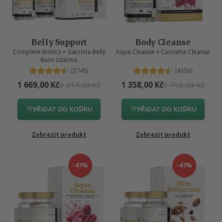
Belly Support
Body Cleanse
Complete Biotics + Garcinia Belly
Aqua Cleanse + Curcuma Cleanse
Burn zdarma
(3745)
(4356)
1 669,00 Kč
1 358,00 Kč
3 217,00 Kč
1 718,00 Kč
PŘIDAT DO KOŠÍKU
PŘIDAT DO KOŠÍKU
Zobrazit produkt
Zobrazit produkt
-47%
-47%