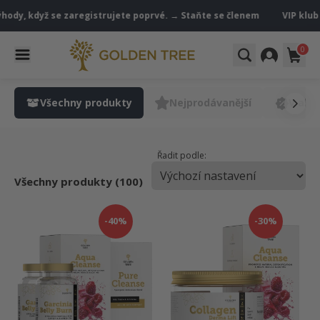
ody, když se zaregistrujete poprvé. → Staňte se členem
VIP klub Go
0
Všechny produkty
Nejprodávanější
V akci
Řadit podle:
Všechny produkty (100)
-40%
-30%