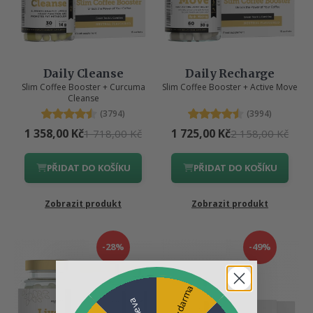
Daily Cleanse
Daily Recharge
Slim Coffee Booster + Curcuma
Slim Coffee Booster + Active Move
Cleanse
(3794)
(3994)
1 358,00 Kč
1 725,00 Kč
1 718,00 Kč
2 158,00 Kč
PŘIDAT DO KOŠÍKU
PŘIDAT DO KOŠÍKU
Zobrazit produkt
Zobrazit produkt
-28%
-49%