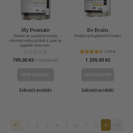
My Prostate
Be Brain
Zbavte se ucpání prostaty,
Podpora kognitivních funkcí
obnovte volný průtok a zase se
vyspěte celou noc.
(1904)
799,00 Kč
1 299,00 Kč
1 199,00 Kč
NENÍ SKLADEM
NENÍ SKLADEM
Zobrazit produkt
Zobrazit produkt
1
2
3
4
5
6
7
8
9