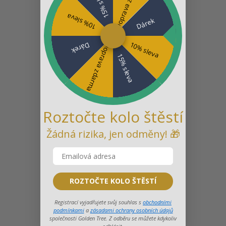
Doprava zdarma
15% sleva
10% sleva
Dárek
10% sleva
Dárek
Doprava zdarma
15% sleva
Roztočte kolo štěstí
Žádná rizika, jen odměny! 🎁
ROZTOČTE KOLO ŠTĚSTÍ
Registrací vyjadřujete svůj souhlas s
obchodními
podmínkami
a
zásadami ochrany osobních údajů
společnosti Golden Tree. Z odběru se můžete kdykoliv