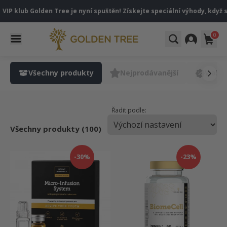
IP klub Golden Tree je nyní spuštěn! Získejte speciální výhody, když s
0
Všechny produkty
Nejprodávanější
V akci
Řadit podle:
Všechny produkty (100)
-30%
-23%