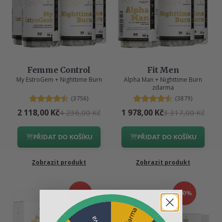
Femme Control
Fit Men
My EstroGem + Nighttime Burn
Alpha Man + Nighttime Burn
zdarma
(3756)
(3879)
2 118,00 Kč
1 978,00 Kč
4 236,00 Kč
3 317,00 Kč
PŘIDAT DO KOŠÍKU
PŘIDAT DO KOŠÍKU
Zobrazit produkt
Zobrazit produkt
-20%
-60%