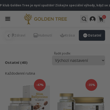
lub Golden Tree je nyní spuštěn! Získejte speciální výhody, když se za
0
e
Zdraví
Hubnutí
Krása
Ostatní
Řadit podle:
Ostatní (40)
Každodenní rutina
-47%
-35%