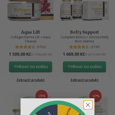
Aqua Lift
Belly Support
Collagen Derma Lift + Aqua
Complete Biotics + Garcinia Belly
Cleanse
Burn zdarma
(3703)
(3745)
1 509,00 Kč
1 669,00 Kč
2 158,00 Kč
3 217,00 Kč
PŘIDAT DO KOŠÍKU
PŘIDAT DO KOŠÍKU
Zobrazit produkt
Zobrazit produkt
-20%
-47%