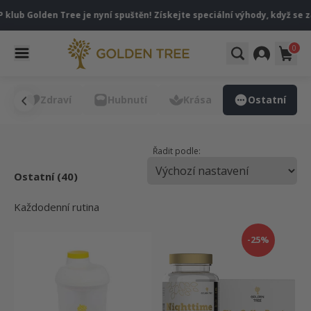
klub Golden Tree je nyní spuštěn! Získejte speciální výhody, když se z
0
e
Zdraví
Hubnutí
Krása
Ostatní
Řadit podle:
Ostatní (40)
Každodenní rutina
-25%