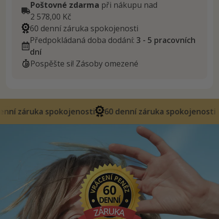
Poštovné zdarma
při nákupu nad
2 578,00 Kč
60 denní záruka spokojenosti
Předpokládaná doba dodání:
3 - 5 pracovních
dní
Pospěšte si! Zásoby omezené
spokojenosti
60 denní záruka spokojenosti
60 denn