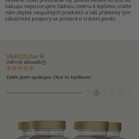
Veškeré riziko přebíráme my: pokud během 60 dnů od
nákupu nepozorujete žádnou změnu k lepšímu, vraťte
nám zbytek nevyužitých produktů a náš přátelský tým
zákaznické podpory se postará o vrácení peněz.
V&#225;clav B.
Mi
Ověřený zákazník
Ov
Zatím jsem spokojen. Chce to trpělivost.
Js
1
2
3
4
5
6