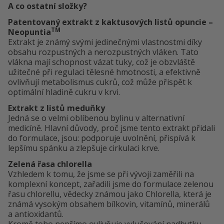
A co ostatní složky?
Patentovaný extrakt z kaktusových listů opuncie –
TM
Neopuntia
Extrakt je známý svými jedinečnými vlastnostmi díky
obsahu rozpustných a nerozpustných vláken. Tato
vlákna mají schopnost vázat tuky, což je obzvláště
užitečné při regulaci tělesné hmotnosti, a efektivně
ovlivňují metabolismus cukrů, což může přispět k
optimální hladině cukru v krvi.
Extrakt z listů meduňky
Jedná se o velmi oblíbenou bylinu v alternativní
medicíně. Hlavní důvody, proč jsme tento extrakt přidali
do formulace, jsou: podporuje uvolnění, přispívá k
lepšímu spánku a zlepšuje cirkulaci krve.
Zelená řasa chlorella
Vzhledem k tomu, že jsme se při vývoji zaměřili na
komplexní koncept, zařadili jsme do formulace zelenou
řasu chlorellu, vědecky známou jako Chlorella, která je
známá vysokým obsahem bílkovin, vitamínů, minerálů
a antioxidantů.