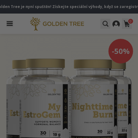
ee je nyní spuštěn! Získejte speciální výhody, když se zaregistrujete 
0
-50%