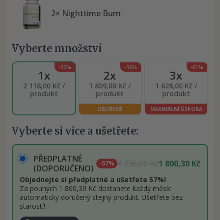
2× Nighttime Burn
Vyberte množství
-50%
-56%
-61%
1x
2x
3x
2 118,00 Kč /
1 859,00 Kč /
1 628,00 Kč /
produkt
produkt
produkt
OBLÍBENÉ
MAXIMÁLNÍ ÚSPORA
Vyberte si více a ušetřete:
PŘEDPLATNÉ
4 236,00 Kč
1 800,30 Kč
-57%
(DOPORUČENO)
Objednejte si předplatné a ušetřete 57%!
Za pouhých 1 800,30 Kč dostanete každý měsíc
automaticky doručený stejný produkt. Ušetřete bez
starostí!