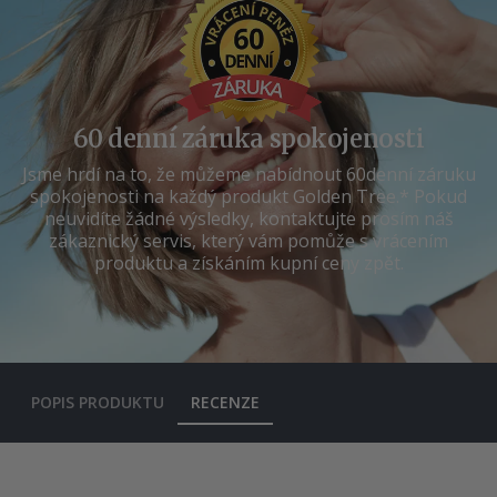
60 denní záruka spokojenosti
Jsme hrdí na to, že můžeme nabídnout 60denní záruku
spokojenosti na každý produkt Golden Tree.* Pokud
neuvidíte žádné výsledky, kontaktujte prosím náš
zákaznický servis, který vám pomůže s vrácením
produktu a získáním kupní ceny zpět.
POPIS PRODUKTU
RECENZE