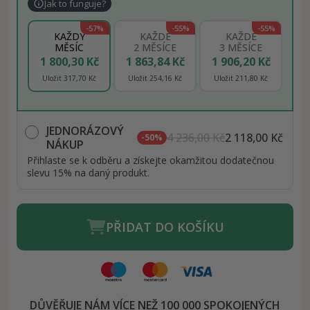
Jak to funguje?
-57%
-55%
-55%
KAŽDÝ
KAŽDÉ
KAŽDÉ
MĚSÍC
2 MĚSÍCE
3 MĚSÍCE
1 800,30 Kč
1 863,84 Kč
1 906,20 Kč
Uložit 317,70 Kč
Uložit 254,16 Kč
Uložit 211,80 Kč
JEDNORÁZOVÝ
4 236,00 Kč
2 118,00 Kč
-50%
NÁKUP
Přihlaste se k odběru a získejte okamžitou dodatečnou
slevu 15% na daný produkt.
PŘIDAT DO KOŠÍKU
DŮVĚŘUJE NÁM VÍCE NEŽ 100 000 SPOKOJENÝCH