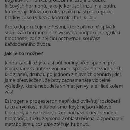
kognitivních funkcí, protože narušuje produkci
klíčových hormonů, jako je kortizol, inzulin a leptin,
které hrají důležitou roli v reakci na stres, regulaci
hladiny cukru v krvi a kontrole chuti k jídlu.
Proto doporučujeme řešení, které přímo přispívá k
stabilizaci hormonálních výkyvů a podporuje regulaci
hmotnosti, což z něj činí nezbytnou součást
každodenního života.
Jak je to možné?
Jednu kapsli užijete asi půl hodiny před spaním pro
lepší spánek a intenzivní noční spalování nežádoucích
kilogramů, druhou po jednom z hlavních denních jídel.
Jsme přesvědčeni, že brzy zaznamenáte viditelné
výsledky, které nebudete vnímat jen vy, ale i lidé kolem
vás!
Estrogen a progesteron například ovlivňují rozložení
tuku a rychlost metabolismu. Když nejsou klíčové
hormony v rovnováze, u žen dochází k urychlenému
hromadění tuku, zejména v oblasti břicha, a zpomalení
metabolismu, což dále ztěžuje hubnutí.