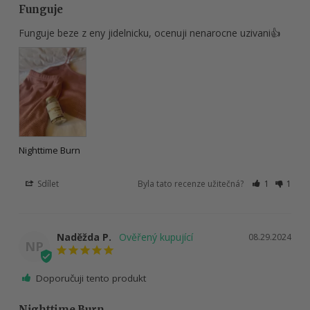
Funguje
Funguje beze z eny jidelnicku, ocenuji nenarocne uzivani👍
Nighttime Burn
Sdílet
Byla tato recenze užitečná?
1
1
Naděžda P.
08.29.2024
NP
Doporučuji tento produkt
Nighttime Burn