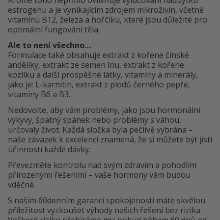
Kromě toho nepřímo ovlivňuje vylučování nadbytku
estrogenu a je vynikajícím zdrojem mikroživin, včetně
vitamínu B12, železa a hořčíku, které jsou důležité pro
optimální fungování těla.
Ale to není všechno…
Formulace také obsahuje extrakt z kořene čínské
anděliky, extrakt ze semen lnu, extrakt z kořene
kozlíku a další prospěšné látky, vitamíny a minerály,
jako je: L-karnitin, extrakt z plodů černého pepře,
vitamíny B6 a B3.
Nedovolte, aby vám problémy, jako jsou hormonální
výkyvy, špatný spánek nebo problémy s váhou,
určovaly život. Každá složka byla pečlivě vybrána –
naše závazek k excelenci znamená, že si můžete být jisti
účinností každé dávky.
Převezměte kontrolu nad svým zdravím a pohodlím
přirozenými řešeními – vaše hormony vám budou
vděčné.
S naším 60denním garancí spokojenosti máte skvělou
příležitost vyzkoušet výhody našich řešení bez rizika.