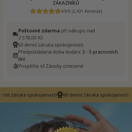
ZÁKAZNÍKŮ
4.9/5 (2,431 Recenze)
Poštovné zdarma
při nákupu nad
2 578,00 Kč
60 denní záruka spokojenosti
Předpokládaná doba dodání:
3 - 5 pracovních
dní
Pospěšte si! Zásoby omezené
spokojenosti
60 denní záruka spokojenosti
60 denn