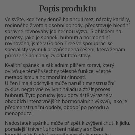
Popis produktu
Ve světě, kde ženy denně balancují mezi nároky kariéry,
rodinného života a osobní pohody, představuje hledání
správné rovnováhy jedinečnou výzvu. S ohledem na
procesy, jako je spánek, hubnutí a hormonální
rovnováha, jsme v Golden Tree ve spolupráci se
specialisty vyvinuli přizpůsobená řešení, která ženám
přirozeně pomáhají zvládat tato stavy.
Kvalitní spánek je základním pilířem zdraví, který
ovlivňuje téměř všechny tělesné funkce, včetně
metabolismu a hormonální činnosti.
U žen i malá odchylka může narušit menstruační
cyklus, negativně ovlivnit náladu a ztížit proces
hubnutí. Tyto poruchy jsou obzvláště výrazné v
obdobích intenzivnějších hormonálních výkyvů, jako je
předmenstruační období, období po porodu a
menopauza.
Nedostatek spánku může přispět k zvýšení chuti k jídlu,
pomalejší trávení, zhoršení nálady a snížení