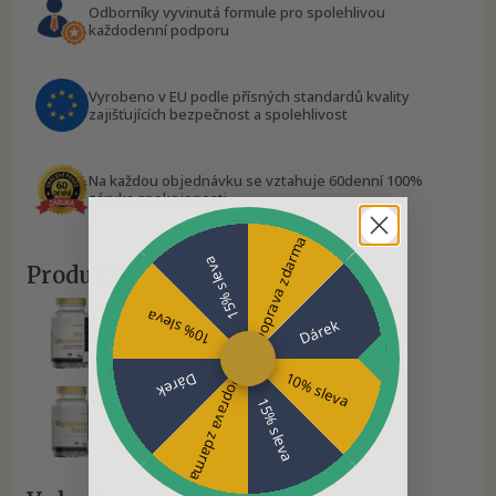
Odborníky vyvinutá formule pro spolehlivou
každodenní podporu
Vyrobeno v EU podle přísných standardů kvality
zajišťujících bezpečnost a spolehlivost
Na každou objednávku se vztahuje 60denní 100%
záruka spokojenosti
Doprava zdarma
15% sleva
Produkty v balení:
10% sleva
Dárek
2× My EstroGem
10% sleva
Dárek
Doprava zdarma
15% sleva
2× Nighttime Burn