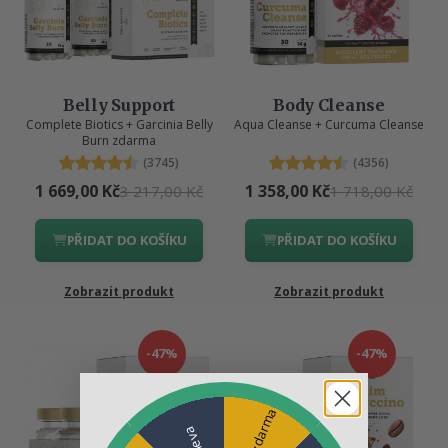
Belly Support
Body Cleanse
Complete Biotics + Garcinia Belly
Aqua Cleanse + Curcuma Cleanse
Burn zdarma
(3745)
(4356)
1 669,00 Kč
1 358,00 Kč
3 217,00 Kč
1 718,00 Kč
PŘIDAT DO KOŠÍKU
PŘIDAT DO KOŠÍKU
Zobrazit produkt
Zobrazit produkt
-47%
-47%