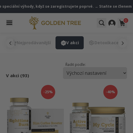
speciální výhody, když se zaregistrujete poprvé. → Staňte se členem
0
y
Nejprodávanější
V akci
Detoxikace
Řadit podle:
V akci (93)
-25%
-40%