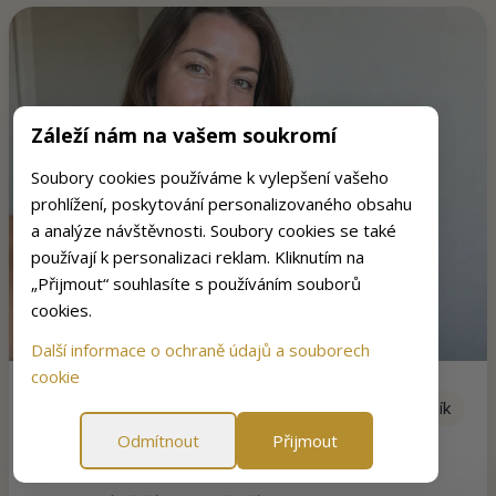
Záleží nám na vašem soukromí
Soubory cookies používáme k vylepšení vašeho
prohlížení, poskytování personalizovaného obsahu
a analýze návštěvnosti. Soubory cookies se také
používají k personalizaci reklam. Kliknutím na
„Přijmout“ souhlasíte s používáním souborů
cookies.
Další informace o ochraně údajů a souborech
cookie
Natálie B. (33)
Ověřený zákazník
Praha
Odmítnout
Přijmout
Miluji borůvkovou příchuť. Pleť působí pevněji a