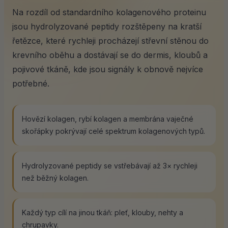
Na rozdíl od standardního kolagenového proteinu
jsou hydrolyzované peptidy rozštěpeny na kratší
řetězce, které rychleji procházejí střevní stěnou do
krevního oběhu a dostávají se do dermis, kloubů a
pojivové tkáně, kde jsou signály k obnově nejvíce
potřebné.
Hovězí kolagen, rybí kolagen a membrána vaječné
skořápky pokrývají celé spektrum kolagenových typů.
Hydrolyzované peptidy se vstřebávají až 3× rychleji
než běžný kolagen.
Každý typ cílí na jinou tkáň: pleť, klouby, nehty a
chrupavky.