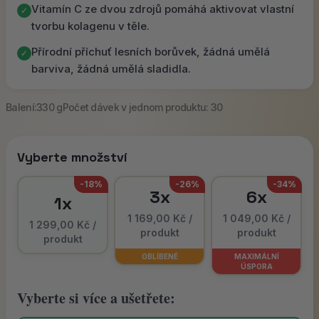
Vitamín C ze dvou zdrojů pomáhá aktivovat vlastní
✓
tvorbu kolagenu v těle.
Přírodní příchuť lesních borůvek, žádná umělá
✓
barviva, žádná umělá sladidla.
Balení:
330 g
Počet dávek v jednom produktu: 30
Vyberte množství
-18%
-26%
-34%
3x
6x
1x
1 169,00 Kč /
1 049,00 Kč /
1 299,00 Kč /
produkt
produkt
produkt
OBLÍBENÉ
MAXIMÁLNÍ
ÚSPORA
Vyberte si více a ušetřete: