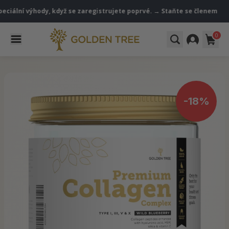
 výhody, když se zaregistrujete poprvé. → Staňte se členem
VIP klu
0
-18%