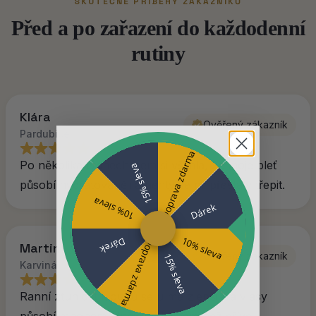
SKUTEČNÉ PŘÍBĚHY ZÁKAZNÍKŮ
Před a po zařazení do každodenní
rutiny
Klára
Ověřený zákazník
Pardubice
Doprava zdarma
Po několika týdnech jsem si všimla, že moje pleť
15% sleva
působí hydratovaněji a nehty se mi přestaly třepit.
10% sleva
Dárek
10% sleva
Dárek
Doprava zdarma
Martin
Ověřený zákazník
15% sleva
Karviná
Ranní ztuhlost kloubů se u mě zlepšila a vlasy