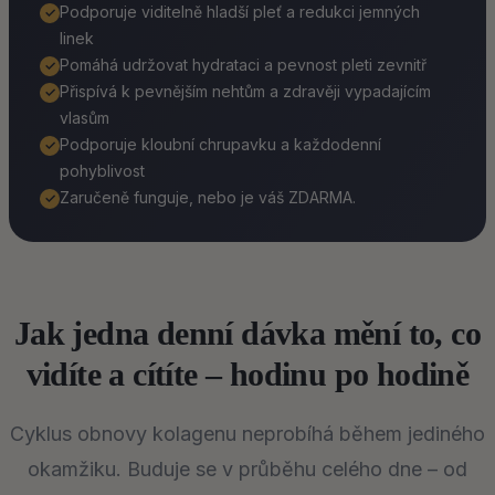
Podporuje viditelně hladší pleť a redukci jemných
✓
linek
Pomáhá udržovat hydrataci a pevnost pleti zevnitř
✓
Přispívá k pevnějším nehtům a zdravěji vypadajícím
✓
vlasům
Podporuje kloubní chrupavku a každodenní
✓
pohyblivost
Zaručeně funguje, nebo je váš ZDARMA.
✓
Jak jedna denní dávka mění to, co
vidíte a cítíte – hodinu po hodině
Cyklus obnovy kolagenu neprobíhá během jediného
okamžiku. Buduje se v průběhu celého dne – od