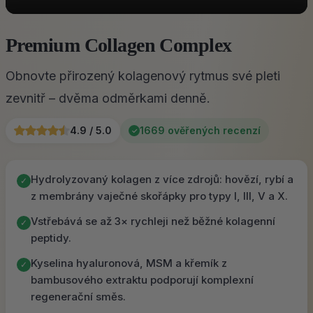
Premium Collagen Complex
Obnovte přirozený kolagenový rytmus své pleti
zevnitř – dvěma odměrkami denně.
4.9 / 5.0
1669 ověřených recenzí
✓
Hydrolyzovaný kolagen z více zdrojů: hovězí, rybí a
✓
z membrány vaječné skořápky pro typy I, III, V a X.
Vstřebává se až 3× rychleji než běžné kolagenní
✓
peptidy.
Kyselina hyaluronová, MSM a křemík z
✓
bambusového extraktu podporují komplexní
regenerační směs.