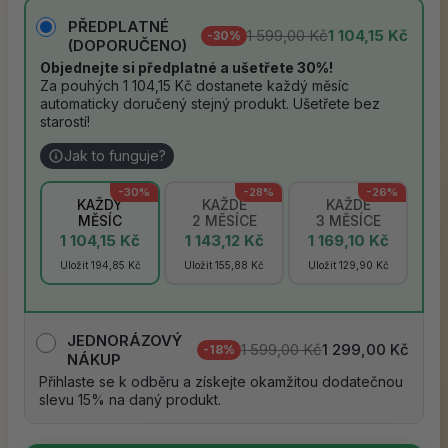
PŘEDPLATNÉ
1 599,00 Kč
1 104,15 Kč
-30%
(DOPORUČENO)
Objednejte si předplatné a ušetřete 30%!
Za pouhých 1 104,15 Kč dostanete každý měsíc
automaticky doručený stejný produkt. Ušetřete bez
starostí!
Jak to funguje?
-30%
-28%
-26%
KAŽDÝ
KAŽDÉ
KAŽDÉ
MĚSÍC
2 MĚSÍCE
3 MĚSÍCE
1 104,15 Kč
1 143,12 Kč
1 169,10 Kč
Uložit 194,85 Kč
Uložit 155,88 Kč
Uložit 129,90 Kč
JEDNORÁZOVÝ
1 599,00 Kč
1 299,00 Kč
-18%
NÁKUP
Přihlaste se k odběru a získejte okamžitou dodatečnou
slevu 15% na daný produkt.