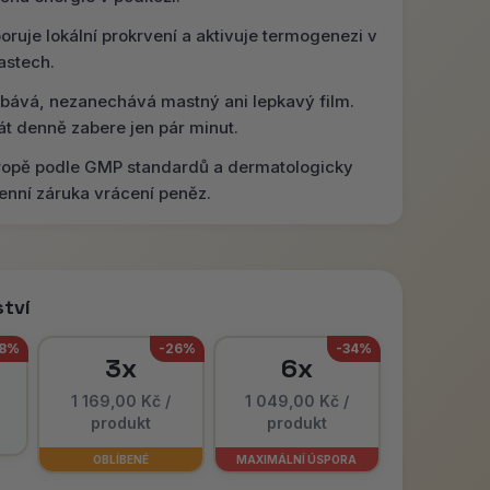
ruje lokální prokrvení a aktivuje termogenezi v
astech.
ebává, nezanechává mastný ani lepkavý film.
át denně zabere jen pár minut.
ropě podle GMP standardů a dermatologicky
enní záruka vrácení peněz.
tví
18%
-26%
-34%
3x
6x
1 169,00 Kč /
1 049,00 Kč /
produkt
produkt
OBLÍBENÉ
MAXIMÁLNÍ ÚSPORA