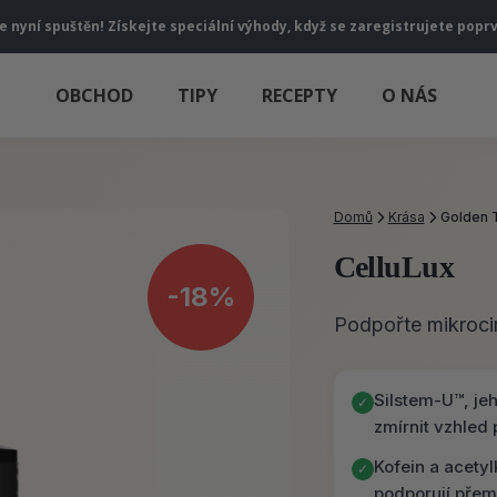
je nyní spuštěn! Získejte speciální výhody, když se zaregistrujete popr
OBCHOD
TIPY
RECEPTY
O NÁS
Domů
Krása
Golden 
CelluLux
-18%
Podpořte mikrocirk
Silstem-U™, je
✓
zmírnit vzhled
Kofein a acetyl
✓
podporují přem