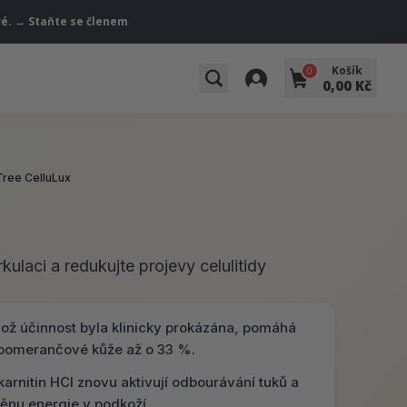
vé. → Staňte se členem
Košík
0
0,00 Kč
Tree CelluLux
ulaci a redukujte projevy celulitidy
hož účinnost byla klinicky prokázána, pomáhá
 pomerančové kůže až o 33 %.
karnitin HCl znovu aktivují odbourávání tuků a
ěnu energie v podkoží.