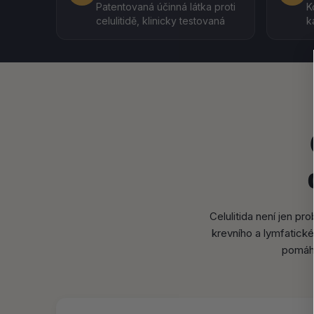
Patentovaná účinná látka proti
K
celulitidě, klinicky testovaná
k
Celulitida není jen p
krevního a lymfatické
pomáhá