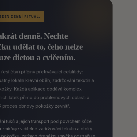
EDEN DENNÍ RITUÁL.
akrát denně. Nechte
ku udělat to, čeho nelze
ze dietou a cvičením.
eší čtyři příčiny přetrvávající celulitidy:
atný lokální krevní oběh, zadržování tekutin a
okožky. Každá aplikace dodává komplex
ních látek přímo do problémových oblastí a
ý proces obnovy pokožky zevnitř.
í tuků a jejich transport pod povrchem kůže
zmírňuje viditelné zadržování tekutin a otoky
 pokožku, zatímco drenážní smyčka odstraňuje