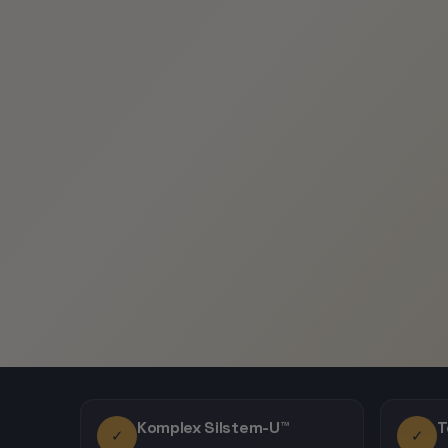
Komplex Silstem-U™
T
✓
✓