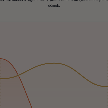
účinek.
nárůst
Fáze podpory odvodnění a zpevnění