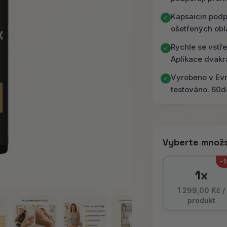
Kapsaicin podpo
✓
ošetřených obl
Rychle se vstř
✓
Aplikace dvakr
Vyrobeno v Ev
✓
testováno. 60d
Vyberte množs
-
1x
1 299,00 Kč /
produkt