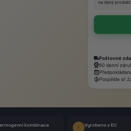
na daný produkt.
Poštovné zd
60 denní záru
Předpokládan
Pospěšte si! 
ermogenní kombinace
Vyrobeno v EU
✓