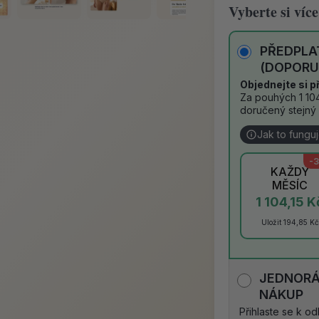
Vyberte si více
PŘEDPLA
(DOPORU
Objednejte si p
Za pouhých 1 10
doručený stejný 
Jak to fungu
-
KAŽDÝ
MĚSÍC
1 104,15 K
Uložit 194,85 Kč
JEDNOR
NÁKUP
Přihlaste se k o