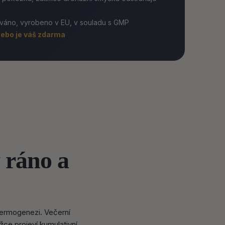
ováno, vyrobeno v EU, v souladu s GMP
nebo je váš zdarma
 ráno a
 termogenezi. Večerní
ce projeví kumulativní