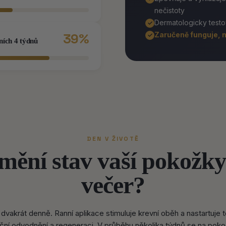
nečistoty
Dermatologicky test
✓
Zaručeně funguje, 
57%
✓
vních 4 týdnů
DEN V ŽIVOTĚ
 mění stav vaší pokožky
večer?
dvakrát denně. Ranní aplikace stimuluje krevní oběh a nastartuje
ční odvodnění a regeneraci. V průběhu několika týdnů se na pokož