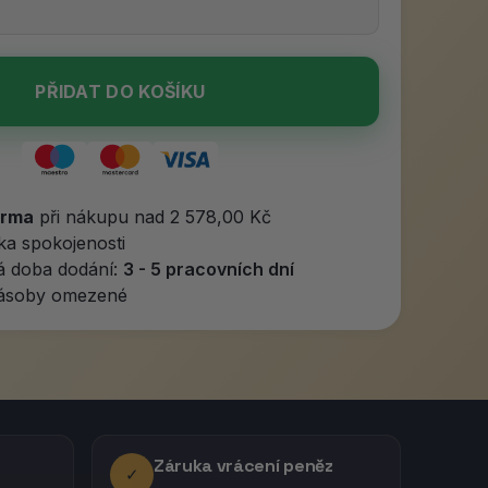
PŘIDAT DO KOŠÍKU
arma
při nákupu nad 2 578,00 Kč
ka spokojenosti
á doba dodání:
3 - 5 pracovních dní
Zásoby omezené
Záruka vrácení peněz
✓