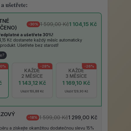
 a ušetřete:
TNÉ
1 599,00 Kč
1 104,15 Kč
-30%
ČENO)
ředplatné a ušetřete 30%!
4,15 Kč dostanete každý měsíc automaticky
produkt. Ušetřete bez starostí!
je?
30%
-28%
-26%
KAŽDÉ
KAŽDÉ
2 MĚSÍCE
3 MĚSÍCE
č
1 143,12 Kč
1 169,10 Kč
Uložit 155,88 Kč
Uložit 129,90 Kč
ÁZOVÝ
1 599,00 Kč
1 299,00 Kč
-18%
dběru a získejte okamžitou dodatečnou slevu 15%