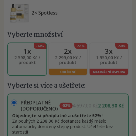
2× Spotless
Vyberte množství
-44%
-51%
-58%
1x
2x
3x
2 598,00 Kč /
2 299,00 Kč /
1 950,00 Kč /
produkt
produkt
produkt
OBLÍBENÉ
MAXIMÁLNÍ ÚSPORA
Vyberte si více a ušetřete:
PŘEDPLATNÉ
4 697,00 Kč
2 208,30 Kč
-52%
(DOPORUČENO)
Objednejte si předplatné a ušetřete 52%!
Za pouhých 2 208,30 Kč dostanete každý měsíc
automaticky doručený stejný produkt. Ušetřete bez
starostí!