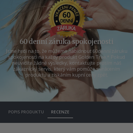
60 denní záruka spokojenosti
Jsme hrdí na to, že můžeme nabídnout 60denní záruku
spokojenosti na každý produkt Golden Tree.* Pokud
neuvidíte žádné výsledky, kontaktujte prosím náš
zákaznický servis, který vám pomůže s vrácením
produktu a získáním kupní ceny zpět.
POPIS PRODUKTU
RECENZE