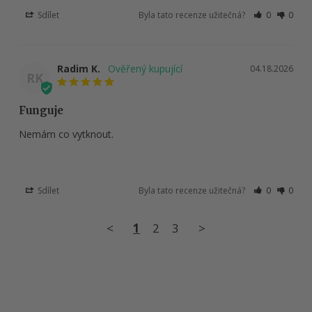
Sdílet
Byla tato recenze užitečná?
0
0
Radim K.
04.18.2026
RK
Funguje
Nemám co vytknout.
Sdílet
Byla tato recenze užitečná?
0
0
<
1
2
3
>