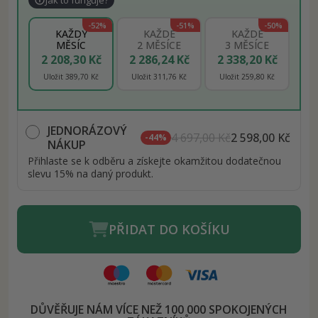
-52%
-51%
-50%
KAŽDÝ
KAŽDÉ
KAŽDÉ
MĚSÍC
2 MĚSÍCE
3 MĚSÍCE
2 208,30 Kč
2 286,24 Kč
2 338,20 Kč
Uložit 389,70 Kč
Uložit 311,76 Kč
Uložit 259,80 Kč
JEDNORÁZOVÝ
4 697,00 Kč
2 598,00 Kč
-44%
NÁKUP
Přihlaste se k odběru a získejte okamžitou dodatečnou
slevu 15% na daný produkt.
PŘIDAT DO KOŠÍKU
DŮVĚŘUJE NÁM VÍCE NEŽ 100 000 SPOKOJENÝCH