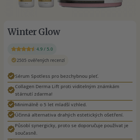
Winter Glow
4.9 / 5.0
2505 ověřených recenzí
Sérum Spotless pro bezchybnou pleť.
Collagen Derma Lift proti viditelným známkám
stárnutí zdarma!
Minimálně o 5 let mladší vzhled.
Účinná alternativa drahých estetických ošetření.
Působí synergicky, proto se doporučuje používat je
současně.