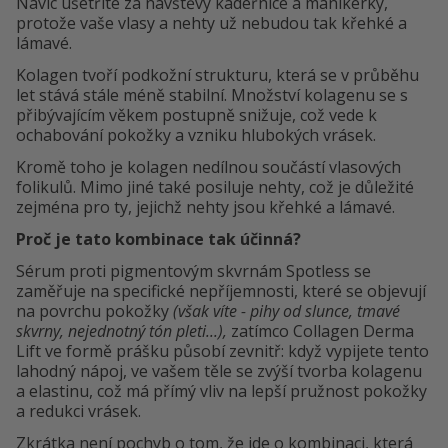
Navíc ušetříte za návštěvy kadeřnice a manikérky,
protože vaše vlasy a nehty už nebudou tak křehké a
lámavé.
Kolagen tvoří podkožní strukturu, která se v průběhu
let stává stále méně stabilní. Množství kolagenu se s
přibývajícím věkem postupně snižuje, což vede k
ochabování pokožky a vzniku hlubokých vrásek.
Kromě toho je kolagen nedílnou součástí vlasových
folikulů. Mimo jiné také posiluje nehty, což je důležité
zejména pro ty, jejichž nehty jsou křehké a lámavé.
Proč je tato kombinace tak účinná?
Sérum proti pigmentovým skvrnám Spotless se
zaměřuje na specifické nepříjemnosti, které se objevují
na povrchu pokožky
(však víte - pihy od slunce, tmavé
skvrny, nejednotný tón pleti...),
zatímco Collagen Derma
Lift ve formě prášku působí zevnitř: když vypijete tento
lahodný nápoj, ve vašem těle se zvýší tvorba kolagenu
a elastinu, což má přímý vliv na lepší pružnost pokožky
a redukci vrásek.
Zkrátka není pochyb o tom, že jde o kombinaci, která