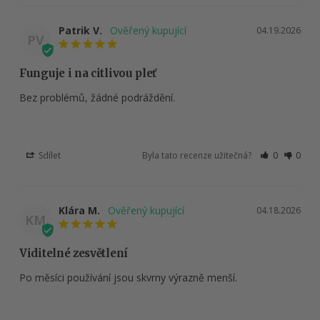
Patrik V.
04.19.2026
PV
Funguje i na citlivou pleť
Bez problémů, žádné podráždění.
Sdílet
Byla tato recenze užitečná?
0
0
Klára M.
04.18.2026
KM
Viditelné zesvětlení
Po měsíci používání jsou skvrny výrazně menší.