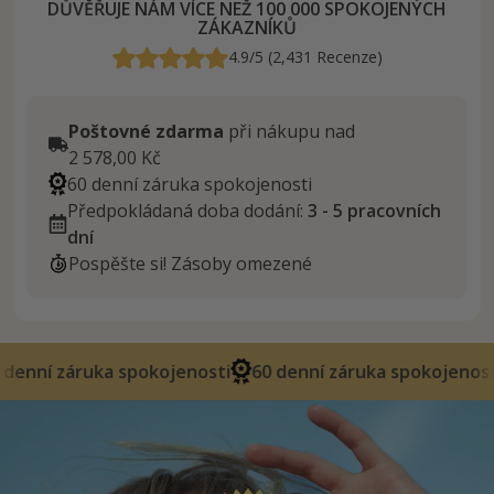
DŮVĚŘUJE NÁM VÍCE NEŽ 100 000 SPOKOJENÝCH
ZÁKAZNÍKŮ
4.9/5 (2,431 Recenze)
Poštovné zdarma
při nákupu nad
2 578,00 Kč
60 denní záruka spokojenosti
Předpokládaná doba dodání:
3 - 5 pracovních
dní
Pospěšte si! Zásoby omezené
a spokojenosti
60 denní záruka spokojenosti
60 d