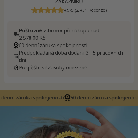
ZÁKAZNÍKŮ
4.9/5 (2,431 Recenze)
Poštovné zdarma
při nákupu nad
2 578,00 Kč
60 denní záruka spokojenosti
Předpokládaná doba dodání:
3 - 5 pracovních
dní
Pospěšte si! Zásoby omezené
a spokojenosti
60 denní záruka spokojenosti
60 d