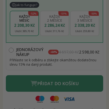
Jak to funguje?
-52%
-51%
-50%
KAŽDÝ
KAŽDÉ
KAŽDÉ
MĚSÍC
2 MĚSÍCE
3 MĚSÍCE
2 208,30 Kč
2 286,24 Kč
2 338,20 Kč
Uložit 389,70 Kč
Uložit 311,76 Kč
Uložit 259,80 Kč
JEDNORÁZOVÝ
4 697,00 Kč
2 598,00 Kč
-44%
NÁKUP
Přihlaste se k odběru a získejte okamžitou dodatečnou
slevu 15% na daný produkt.
PŘIDAT DO KOŠÍKU