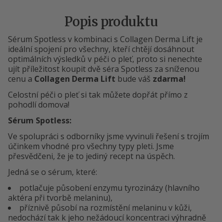
Popis produktu
Sérum Spotless v kombinaci s Collagen Derma Lift je
ideální spojení pro všechny, kteří chtějí dosáhnout
optimálních výsledků v péči o pleť, proto si nenechte
ujít příležitost koupit dvě séra Spotless za sníženou
cenu a
Collagen Derma Lift
bude váš
zdarma!
Celostní péči o pleť si tak můžete dopřát přímo z
pohodlí domova!
Sérum Spotless:
Ve spolupráci s odborníky jsme vyvinuli řešení s trojím
účinkem vhodné pro všechny typy pleti. Jsme
přesvědčeni, že je to jediný recept na úspěch.
Jedná se o sérum, které:
potlačuje působení enzymu tyrozinázy (hlavního
aktéra při tvorbě melaninu),
příznivě působí na rozmístění melaninu v kůži,
nedochází tak k jeho nežádoucí koncentraci výhradně