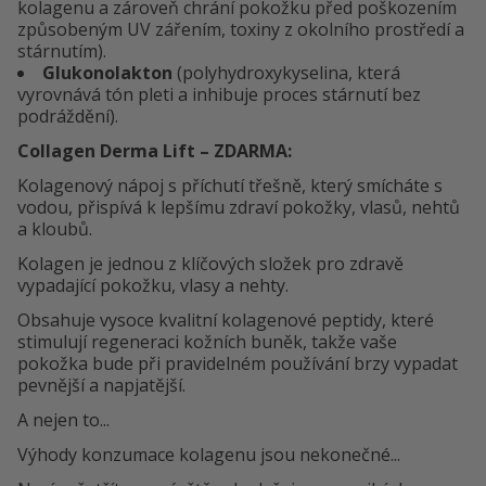
kolagenu a zároveň chrání pokožku před poškozením
způsobeným UV zářením, toxiny z okolního prostředí a
stárnutím).
Glukonolakton
(polyhydroxykyselina, která
vyrovnává tón pleti a inhibuje proces stárnutí bez
podráždění).
Collagen Derma Lift – ZDARMA:
Kolagenový nápoj s příchutí třešně, který smícháte s
vodou, přispívá k lepšímu zdraví pokožky, vlasů, nehtů
a kloubů.
Kolagen je jednou z klíčových složek pro zdravě
vypadající pokožku, vlasy a nehty.
Obsahuje vysoce kvalitní kolagenové peptidy, které
stimulují regeneraci kožních buněk, takže vaše
pokožka bude při pravidelném používání brzy vypadat
pevnější a napjatější.
A nejen to...
Výhody konzumace kolagenu jsou nekonečné...