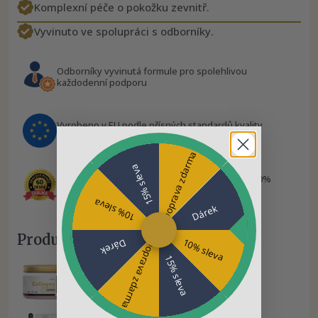
Komplexní péče o pokožku zevnitř.
Vyvinuto ve spolupráci s odborníky.
Odborníky vyvinutá formule pro spolehlivou
každodenní podporu
Vyrobeno v EU podle přísných standardů kvality
zajišťujících bezpečnost a spolehlivost
Doprava zdarma
15% sleva
Na každou objednávku se vztahuje 60denní 100%
záruka spokojenosti
10% sleva
Dárek
Produkty v balení:
10% sleva
Dárek
Doprava zdarma
15% sleva
1× Collagen Derma Lift