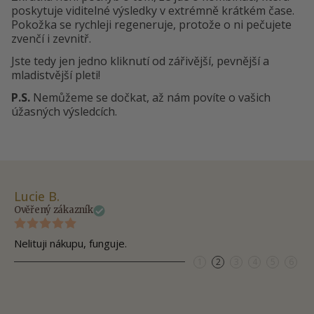
poskytuje viditelné výsledky v extrémně krátkém čase.
Pokožka se rychleji regeneruje, protože o ni pečujete
zvenčí i zevnitř.
Jste tedy jen jedno kliknutí od zářivější, pevnější a
mladistvější pleti!
P.S.
Nemůžeme se dočkat, až nám povíte o vašich
úžasných výsledcích.
Lucie B.
Pa
Ověřený zákazník
Ov
Nelituji nákupu, funguje.
Be
1
2
3
4
5
6