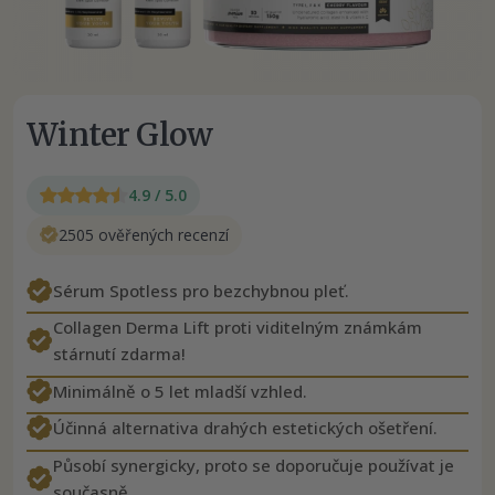
Winter Glow
4.9 / 5.0
2505 ověřených recenzí
Sérum Spotless pro bezchybnou pleť.
Collagen Derma Lift proti viditelným známkám
stárnutí zdarma!
Minimálně o 5 let mladší vzhled.
Účinná alternativa drahých estetických ošetření.
Působí synergicky, proto se doporučuje používat je
současně.