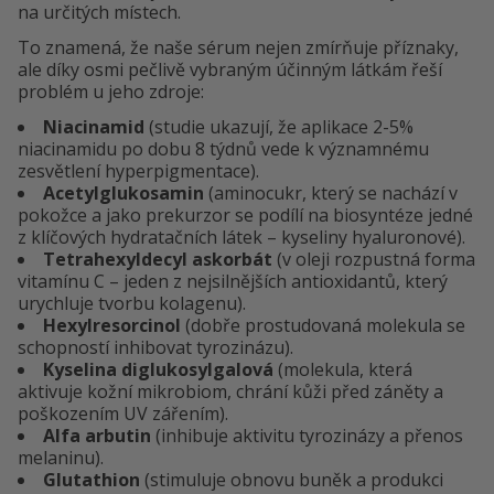
na určitých místech.
To znamená, že naše sérum nejen zmírňuje příznaky,
ale díky osmi pečlivě vybraným účinným látkám řeší
problém u jeho zdroje:
Niacinamid
(studie ukazují, že aplikace 2-5%
niacinamidu po dobu 8 týdnů vede k významnému
zesvětlení hyperpigmentace).
Acetylglukosamin
(aminocukr, který se nachází v
pokožce a jako prekurzor se podílí na biosyntéze jedné
z klíčových hydratačních látek – kyseliny hyaluronové).
Tetrahexyldecyl askorbát
(v oleji rozpustná forma
vitamínu C – jeden z nejsilnějších antioxidantů, který
urychluje tvorbu kolagenu).
Hexylresorcinol
(dobře prostudovaná molekula se
schopností inhibovat tyrozinázu).
Kyselina diglukosylgalová
(molekula, která
aktivuje kožní mikrobiom, chrání kůži před záněty a
poškozením UV zářením).
Alfa arbutin
(inhibuje aktivitu tyrozinázy a přenos
melaninu).
Glutathion
(stimuluje obnovu buněk a produkci