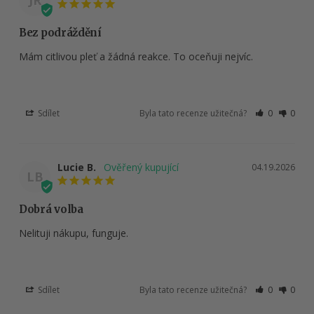
JR
Bez podráždění
Mám citlivou pleť a žádná reakce. To oceňuji nejvíc.
Sdílet
Byla tato recenze užitečná?
0
0
Lucie B.
04.19.2026
LB
Dobrá volba
Nelituji nákupu, funguje.
Sdílet
Byla tato recenze užitečná?
0
0