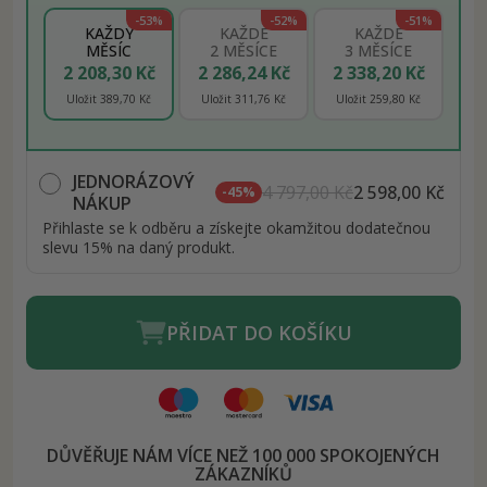
-53%
-52%
-51%
KAŽDÝ
KAŽDÉ
KAŽDÉ
MĚSÍC
2 MĚSÍCE
3 MĚSÍCE
2 208,30 Kč
2 286,24 Kč
2 338,20 Kč
Uložit 389,70 Kč
Uložit 311,76 Kč
Uložit 259,80 Kč
JEDNORÁZOVÝ
4 797,00 Kč
2 598,00 Kč
-45%
NÁKUP
Přihlaste se k odběru a získejte okamžitou dodatečnou
slevu 15% na daný produkt.
PŘIDAT DO KOŠÍKU
DŮVĚŘUJE NÁM VÍCE NEŽ 100 000 SPOKOJENÝCH
ZÁKAZNÍKŮ