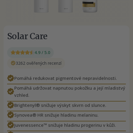
Solar Care
4.9 / 5.0
3262 ověřených recenzí
Pomáhá redukovat pigmentové nepravidelnosti.
Pomáhá udržovat napnutou pokožku a její mladistvý
vzhled.
Brightenyl® snižuje výskyt skvrn od slunce.
Synovea® HR snižuje hladinu melaninu.
Juvenessence™ snižuje hladinu progerinu v kůži.