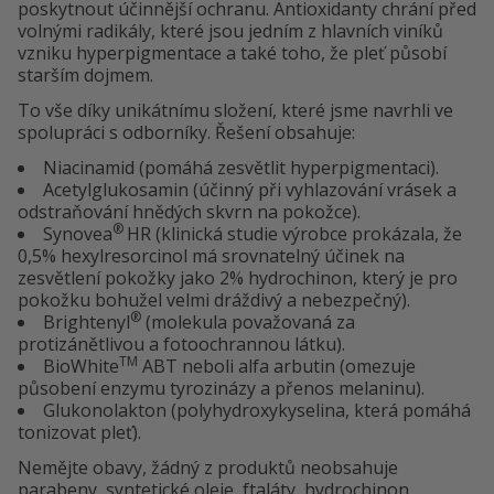
poskytnout účinnější ochranu. Antioxidanty chrání před
volnými radikály, které jsou jedním z hlavních viníků
vzniku hyperpigmentace a také toho, že pleť působí
starším dojmem.
To vše díky unikátnímu složení, které jsme navrhli ve
spolupráci s odborníky. Řešení obsahuje:
Niacinamid (pomáhá zesvětlit hyperpigmentaci).
Acetylglukosamin (účinný při vyhlazování vrásek a
odstraňování hnědých skvrn na pokožce).
®
Synovea
HR (klinická studie výrobce prokázala, že
0,5% hexylresorcinol má srovnatelný účinek na
zesvětlení pokožky jako 2% hydrochinon, který je pro
pokožku bohužel velmi dráždivý a nebezpečný).
®
Brightenyl
(molekula považovaná za
protizánětlivou a fotoochrannou látku).
TM
BioWhite
ABT neboli alfa arbutin (omezuje
působení enzymu tyrozinázy a přenos melaninu).
Glukonolakton (polyhydroxykyselina, která pomáhá
tonizovat pleť).
Nemějte obavy, žádný z produktů neobsahuje
parabeny, syntetické oleje, ftaláty, hydrochinon,