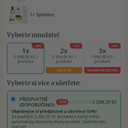
1× Spotless
Vyberte množství
-45%
-51%
-58%
1x
2x
3x
2 598,00 Kč /
2 304,00 Kč /
1 990,00 Kč /
produkt
produkt
produkt
OBLÍBENÉ
MAXIMÁLNÍ ÚSPORA
Vyberte si více a ušetřete:
PŘEDPLATNÉ
4 797,00 Kč
2 208,30 Kč
-53%
(DOPORUČENO)
Objednejte si předplatné a ušetřete 53%!
Za pouhých 2 208,30 Kč dostanete každý měsíc
automaticky doručený stejný produkt. Ušetřete bez
starostí!