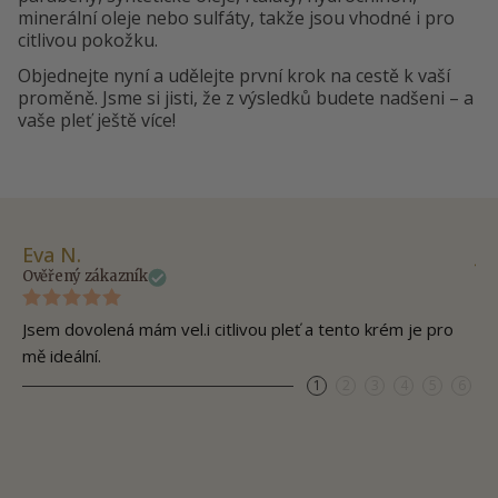
minerální oleje nebo sulfáty, takže jsou vhodné i pro
citlivou pokožku.
Objednejte nyní a udělejte první krok na cestě k vaší
proměně. Jsme si jisti, že z výsledků budete nadšeni – a
vaše pleť ještě více!
Eva N.
Ja
Ověřený zákazník
Ov
Jsem dovolená mám vel.i citlivou pleť a tento krém je pro
S 
mě ideální.
le
1
2
3
4
5
6