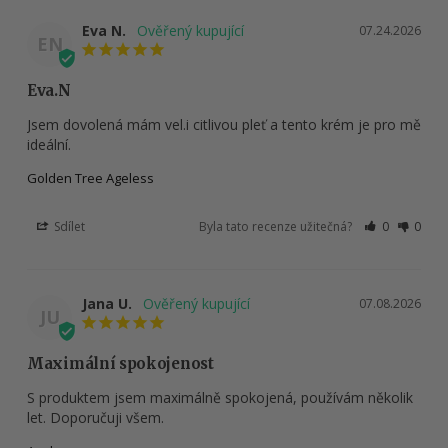
Eva N.
07.24.2026
EN
Eva.N
Jsem dovolená mám vel.i citlivou pleť a tento krém je pro mě 
ideální.
Golden Tree Ageless
Sdílet
Byla tato recenze užitečná?
0
0
Jana U.
07.08.2026
JU
Maximální spokojenost
S produktem jsem maximálně spokojená, používám několik 
let. Doporučuji všem.