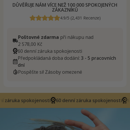
DŮVĚŘUJE NÁM VÍCE NEŽ 100 000 SPOKOJENÝCH
ZÁKAZNÍKŮ
4.9/5 (2,431 Recenze)
Poštovné zdarma
při nákupu nad
2 578,00 Kč
60 denní záruka spokojenosti
Předpokládaná doba dodání:
3 - 5 pracovních
dní
Pospěšte si! Zásoby omezené
okojenosti
60 denní záruka spokojenosti
60 denní zár