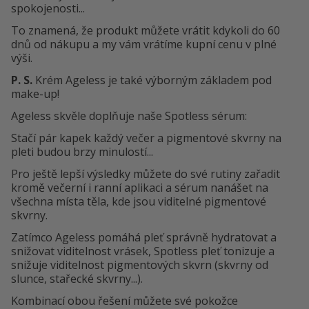
spokojenosti...
To znamená, že produkt můžete vrátit kdykoli do 60
dnů od nákupu a my vám vrátíme kupní cenu v plné
výši.
P. S.
Krém Ageless je také výborným základem pod
make-up!
Ageless skvěle doplňuje naše Spotless sérum:
Stačí pár kapek každý večer a pigmentové skvrny na
pleti budou brzy minulostí...
Pro ještě lepší výsledky můžete do své rutiny zařadit
kromě večerní i ranní aplikaci a sérum nanášet na
všechna místa těla, kde jsou viditelné pigmentové
skvrny.
Zatímco Ageless pomáhá pleť správně hydratovat a
snižovat viditelnost vrásek, Spotless pleť tonizuje a
snižuje viditelnost pigmentových skvrn (skvrny od
slunce, stařecké skvrny...).
Kombinací obou řešení můžete své pokožce