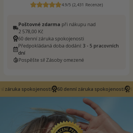
4.9/5 (2,431 Recenze)
Poštovné zdarma
při nákupu nad
2 578,00 Kč
60 denní záruka spokojenosti
Předpokládaná doba dodání:
3 - 5 pracovních
dní
Pospěšte si! Zásoby omezené
okojenosti
60 denní záruka spokojenosti
60 denní zár