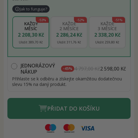
Jak to funguje?
-53%
-52%
-51%
KAŽDÝ
KAŽDÉ
KAŽDÉ
MĚSÍC
2 MĚSÍCE
3 MĚSÍCE
2 208,30 Kč
2 286,24 Kč
2 338,20 Kč
Uložit 389,70 Kč
Uložit 311,76 Kč
Uložit 259,80 Kč
JEDNORÁZOVÝ
4 797,00 Kč
2 598,00 Kč
-45%
NÁKUP
Přihlaste se k odběru a získejte okamžitou dodatečnou
slevu 15% na daný produkt.
PŘIDAT DO KOŠÍKU