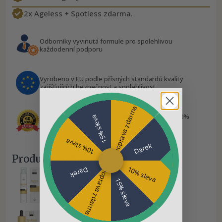
2x Ageless + Spotless zdarma.
Odborníky vyvinutá formule pro spolehlivou
každodenní podporu
Vyrobeno v EU podle přísných standardů kvality
zajišťujících bezpečnost a spolehlivost
Doprava zdarma
Na každou objednávku se vztahuje 60denní 100%
15% sleva
záruka spokojenosti
10% sleva
Dárek
Produkty v balení:
10% sleva
Dárek
Doprava zdarma
15% sleva
2× Ageless