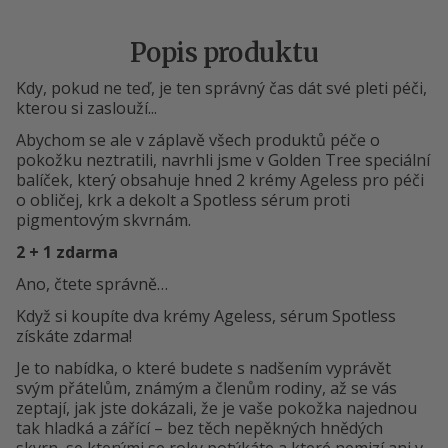
Popis produktu
Kdy, pokud ne teď, je ten správný čas dát své pleti péči,
kterou si zaslouží...
Abychom se ale v záplavě všech produktů péče o
pokožku neztratili, navrhli jsme v Golden Tree speciální
balíček, který obsahuje hned 2 krémy Ageless pro péči
o obličej, krk a dekolt a Spotless sérum proti
pigmentovým skvrnám.
2 + 1 zdarma
Ano, čtete správně…
Když si koupíte dva krémy Ageless, sérum Spotless
získáte zdarma!
Je to nabídka, o které budete s nadšením vyprávět
svým přátelům, známým a členům rodiny, až se vás
zeptají, jak jste dokázali, že je vaše pokožka najednou
tak hladká a zářící – bez těch nepěkných hnědých