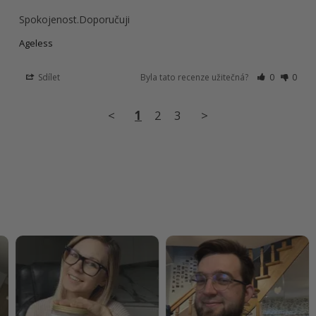
Spokojenost.Doporučuji
Ageless
Sdílet
Byla tato recenze užitečná?
0
0
<
1
2
3
>