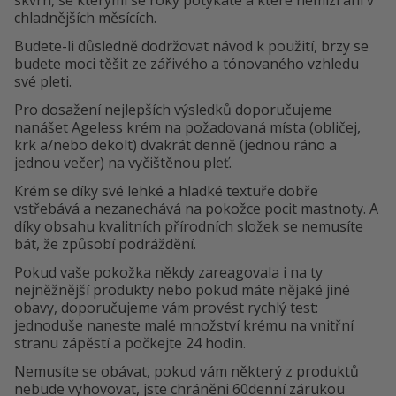
skvrn, se kterými se roky potýkáte a které nemizí ani v
chladnějších měsících.
Budete-li důsledně dodržovat návod k použití, brzy se
budete moci těšit ze zářivého a tónovaného vzhledu
své pleti.
Pro dosažení nejlepších výsledků doporučujeme
nanášet Ageless krém na požadovaná místa (obličej,
krk a/nebo dekolt) dvakrát denně (jednou ráno a
jednou večer) na vyčištěnou pleť.
Krém se díky své lehké a hladké textuře dobře
vstřebává a nezanechává na pokožce pocit mastnoty. A
díky obsahu kvalitních přírodních složek se nemusíte
bát, že způsobí podráždění.
Pokud vaše pokožka někdy zareagovala i na ty
nejněžnější produkty nebo pokud máte nějaké jiné
obavy, doporučujeme vám provést rychlý test:
jednoduše naneste malé množství krému na vnitřní
stranu zápěstí a počkejte 24 hodin.
Nemusíte se obávat, pokud vám některý z produktů
nebude vyhovovat, jste chráněni 60denní zárukou