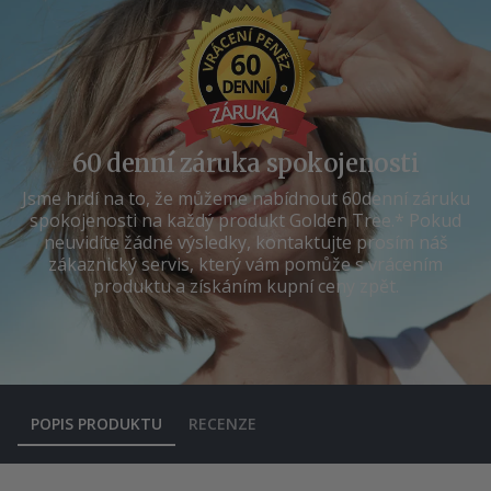
60 denní záruka spokojenosti
Jsme hrdí na to, že můžeme nabídnout 60denní záruku
spokojenosti na každý produkt Golden Tree.* Pokud
neuvidíte žádné výsledky, kontaktujte prosím náš
zákaznický servis, který vám pomůže s vrácením
produktu a získáním kupní ceny zpět.
POPIS PRODUKTU
RECENZE