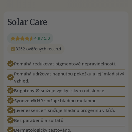
Solar Care
4.9 / 5.0
3262 ověřených recenzí
Pomáhá redukovat pigmentové nepravidelnosti.
Pomáhá udržovat napnutou pokožku a její mladistvý
vzhled.
Brightenyl® snižuje výskyt skvrn od slunce.
Synovea® HR snižuje hladinu melaninu.
Juvenessence™ snižuje hladinu progerinu v kůži.
Bez parabenů a sulfátů.
Dermatologicky testováno.