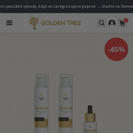
ciální výhody, když se zaregistrujete poprvé. → Staňte se členem
V
0
-45%