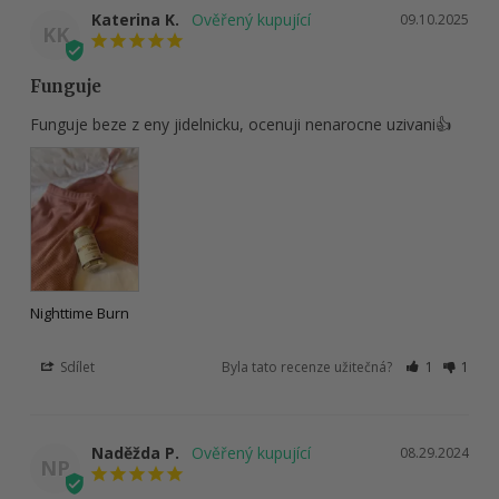
Katerina K.
09.10.2025
KK
Funguje
Funguje beze z eny jidelnicku, ocenuji nenarocne uzivani👍
Nighttime Burn
Sdílet
Byla tato recenze užitečná?
1
1
Naděžda P.
08.29.2024
NP