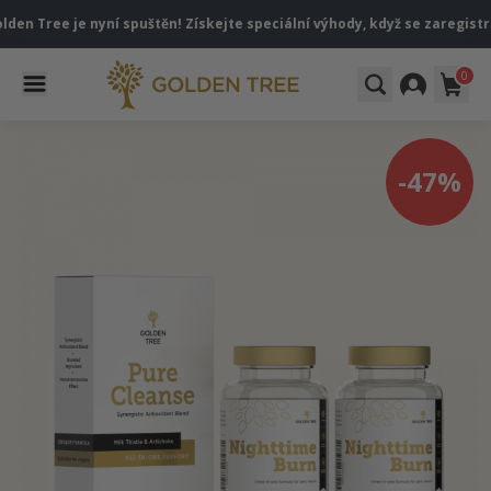
ee je nyní spuštěn! Získejte speciální výhody, když se zaregistrujete 
0
-47%