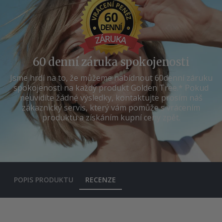
60 denní záruka spokojenosti
Jsme hrdí na to, že můžeme nabídnout 60denní záruku
spokojenosti na každý produkt Golden Tree.* Pokud
neuvidíte žádné výsledky, kontaktujte prosím náš
zákaznický servis, který vám pomůže s vrácením
produktu a získáním kupní ceny zpět.
POPIS PRODUKTU
RECENZE