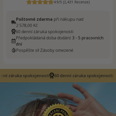
4.9/5 (2,431 Recenze)
Poštovné zdarma
při nákupu nad
2 578,00 Kč
60 denní záruka spokojenosti
Předpokládaná doba dodání:
3 - 5 pracovních
dní
Pospěšte si! Zásoby omezené
spokojenosti
60 denní záruka spokojenosti
60 denn