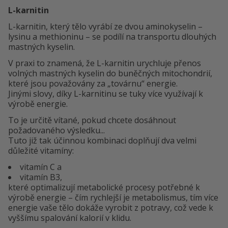
L-karnitin
L-karnitin, který tělo vyrábí ze dvou aminokyselin –
lysinu a methioninu – se podílí na transportu dlouhých
mastných kyselin.
V praxi to znamená, že L-karnitin urychluje přenos
volných mastných kyselin do buněčných mitochondrií,
které jsou považovány za „továrnu“ energie.
Jinými slovy, díky L-karnitinu se tuky více využívají k
výrobě energie.
To je určitě vítané, pokud chcete dosáhnout
požadovaného výsledku...
Tuto již tak účinnou kombinaci doplňují dva velmi
důležité vitamíny:
vitamín C a
vitamín B3,
které optimalizují metabolické procesy potřebné k
výrobě energie – čím rychlejší je metabolismus, tím více
energie vaše tělo dokáže vyrobit z potravy, což vede k
vyššímu spalování kalorií v klidu.