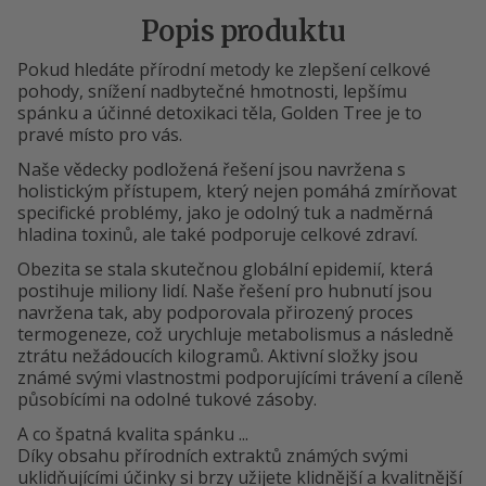
Popis produktu
Pokud hledáte přírodní metody ke zlepšení celkové
pohody, snížení nadbytečné hmotnosti, lepšímu
spánku a účinné detoxikaci těla, Golden Tree je to
pravé místo pro vás.
Naše vědecky podložená řešení jsou navržena s
holistickým přístupem, který nejen pomáhá zmírňovat
specifické problémy, jako je odolný tuk a nadměrná
hladina toxinů, ale také podporuje celkové zdraví.
Obezita se stala skutečnou globální epidemií, která
postihuje miliony lidí. Naše řešení pro hubnutí jsou
navržena tak, aby podporovala přirozený proces
termogeneze, což urychluje metabolismus a následně
ztrátu nežádoucích kilogramů. Aktivní složky jsou
známé svými vlastnostmi podporujícími trávení a cíleně
působícími na odolné tukové zásoby.
A co špatná kvalita spánku ...
Díky obsahu přírodních extraktů známých svými
uklidňujícími účinky si brzy užijete klidnější a kvalitnější