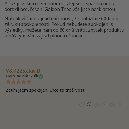
Ať už je vaším cílem hubnutí, zlepšení spánku nebo
detoxikace, řešení Golden Tree vás jistě nezklamou.
Natolik věříme v jejich účinnost, že nabízíme 60denní
záruku spokojenosti. Pokud nebudete spokojeni s
výsledky, můžete nám do 60 dnů vrátit zbytek produktu
a náš tým vám zajistí plnou refundaci.
V&#225;clav B.
Mi
Ověřený zákazník
Ov
Zatím jsem spokojen. Chce to trpělivost.
Js
1
2
3
4
5
6