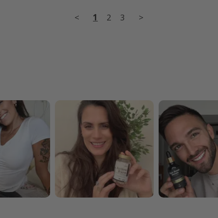
<
1
2
3
>