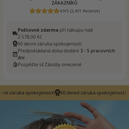
ZÁKAZNÍKŮ
4.9/5 (2,431 Recenze)
Poštovné zdarma
při nákupu nad
2 578,00 Kč
60 denní záruka spokojenosti
Předpokládaná doba dodání:
3 - 5 pracovních
dní
Pospěšte si! Zásoby omezené
spokojenosti
60 denní záruka spokojenosti
60 denn