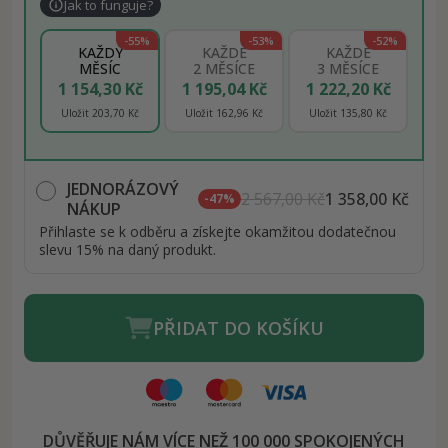
Jak to funguje?
-55%
-53%
-52%
KAŽDÝ
KAŽDÉ
KAŽDÉ
MĚSÍC
2 MĚSÍCE
3 MĚSÍCE
1 154,30 Kč
1 195,04 Kč
1 222,20 Kč
Uložit 203,70 Kč
Uložit 162,96 Kč
Uložit 135,80 Kč
JEDNORÁZOVÝ
2 567,00 Kč
1 358,00 Kč
-47%
NÁKUP
Přihlaste se k odběru a získejte okamžitou dodatečnou
slevu 15% na daný produkt.
PŘIDAT DO KOŠÍKU
DŮVĚŘUJE NÁM VÍCE NEŽ 100 000 SPOKOJENÝCH