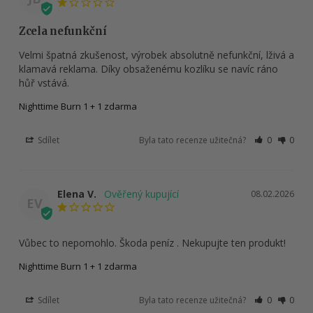
Zcela nefunkční
Velmi špatná zkušenost, výrobek absolutně nefunkční, lživá a 
klamavá reklama. Díky obsaženému kozlíku se navíc ráno 
hůř vstává.
Nighttime Burn 1 + 1 zdarma
Sdílet
Byla tato recenze užitečná?
0
0
Elena V.
08.02.2026
EV
Vůbec to nepomohlo. Škoda peníz . Nekupujte ten produkt!
Nighttime Burn 1 + 1 zdarma
Sdílet
Byla tato recenze užitečná?
0
0