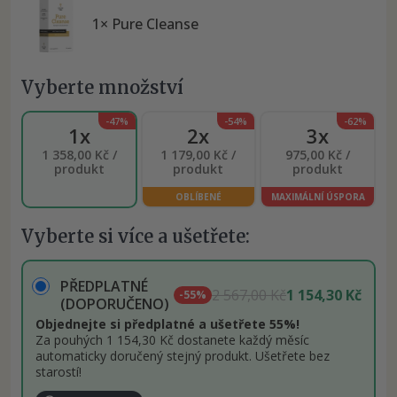
1× Pure Cleanse
Vyberte množství
-47%
-54%
-62%
1x
2x
3x
1 358,00 Kč /
1 179,00 Kč /
975,00 Kč /
produkt
produkt
produkt
OBLÍBENÉ
MAXIMÁLNÍ ÚSPORA
Vyberte si více a ušetřete:
PŘEDPLATNÉ
2 567,00 Kč
1 154,30 Kč
-55%
(DOPORUČENO)
Objednejte si předplatné a ušetřete 55%!
Za pouhých 1 154,30 Kč dostanete každý měsíc
automaticky doručený stejný produkt. Ušetřete bez
starostí!