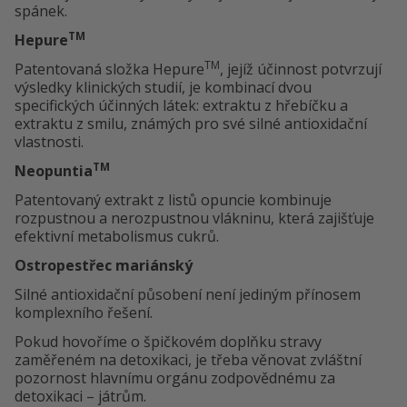
spánek.
TM
Hepure
TM
Patentovaná složka Hepure
, jejíž účinnost potvrzují
výsledky klinických studií, je kombinací dvou
specifických účinných látek: extraktu z hřebíčku a
extraktu z smilu, známých pro své silné antioxidační
vlastnosti.
TM
Neopuntia
Patentovaný extrakt z listů opuncie kombinuje
rozpustnou a nerozpustnou vlákninu, která zajišťuje
efektivní metabolismus cukrů.
Ostropestřec mariánský
Silné antioxidační působení není jediným přínosem
komplexního řešení.
Pokud hovoříme o špičkovém doplňku stravy
zaměřeném na detoxikaci, je třeba věnovat zvláštní
pozornost hlavnímu orgánu zodpovědnému za
detoxikaci – játrům.