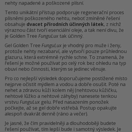
nehty napadené a poškozené plísní.
Tento unikátní přístup podporuje regenerační proces
plísněmi poškozeného nehtu, neboť zmíněné řešení
obsahuje
dvacet přírodních účinných látek
, z nichž
výraznou část tvoří esenciální oleje, a tak není divu, že
je Golden Tree
FunguLux
tak účinný.
Gel Golden Tree
FunguLux
je vhodný pro muže i ženy,
protože nehty nezabarví, ale vytvoří pouze průhlednou
glazuru, která extrémně rychle schne. To znamená, že
řešení je možné používat po celý rok bez ohledu na typ
obuvi nebo činnosti, kterým se jedinec věnuje.
Pro co nejlepší výsledek doporučujeme postižené místo
nejprve očistit mýdlem a vodou a dobře osušit. Poté na
nehet a zdravou kůži kolem něj (nehtovou kůžičku,
nehtové lůžko a nehtové záhyby) nanesete tenkou
vrstvu
FunguLux
gelu. Před nasazením ponožek
počkejte, až se gel dobře vstřebá. Postup opakujte
alespoň dvakrát denně (ráno a večer).
Je jasné, že čím pravidelněji a dlouhodoběji budete
řešení používat, tím lepší bude i samotný výsledek. Je