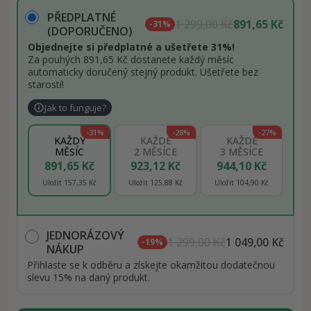
PŘEDPLATNÉ
1 299,00 Kč
891,65 Kč
-31%
(DOPORUČENO)
Objednejte si předplatné a ušetřete 31%!
Za pouhých 891,65 Kč dostanete každý měsíc
automaticky doručený stejný produkt. Ušetřete bez
starostí!
Jak to funguje?
-31%
-28%
-27%
KAŽDÝ
KAŽDÉ
KAŽDÉ
MĚSÍC
2 MĚSÍCE
3 MĚSÍCE
891,65 Kč
923,12 Kč
944,10 Kč
Uložit 157,35 Kč
Uložit 125,88 Kč
Uložit 104,90 Kč
JEDNORÁZOVÝ
1 299,00 Kč
1 049,00 Kč
-19%
NÁKUP
Přihlaste se k odběru a získejte okamžitou dodatečnou
slevu 15% na daný produkt.