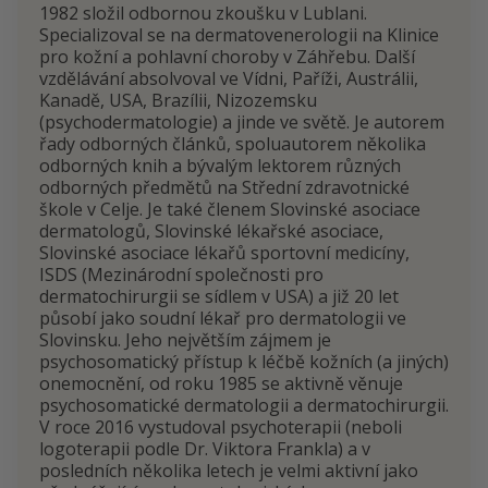
1982 složil odbornou zkoušku v Lublani.
Specializoval se na dermatovenerologii na Klinice
pro kožní a pohlavní choroby v Záhřebu. Další
vzdělávání absolvoval ve Vídni, Paříži, Austrálii,
Kanadě, USA, Brazílii, Nizozemsku
(psychodermatologie) a jinde ve světě. Je autorem
řady odborných článků, spoluautorem několika
odborných knih a bývalým lektorem různých
odborných předmětů na Střední zdravotnické
škole v Celje. Je také členem Slovinské asociace
dermatologů, Slovinské lékařské asociace,
Slovinské asociace lékařů sportovní medicíny,
ISDS (Mezinárodní společnosti pro
dermatochirurgii se sídlem v USA) a již 20 let
působí jako soudní lékař pro dermatologii ve
Slovinsku. Jeho největším zájmem je
psychosomatický přístup k léčbě kožních (a jiných)
onemocnění, od roku 1985 se aktivně věnuje
psychosomatické dermatologii a dermatochirurgii.
V roce 2016 vystudoval psychoterapii (neboli
logoterapii podle Dr. Viktora Frankla) a v
posledních několika letech je velmi aktivní jako