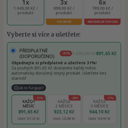
1x
3x
6x
1 049,00 Kč /
899,00 Kč /
789,00 Kč /
produkt
produkt
produkt
OBLÍBENÉ
MAXIMÁLNÍ ÚSPORA
Vyberte si více a ušetřete:
PŘEDPLATNÉ
1 299,00 Kč
891,65 Kč
-31%
(DOPORUČENO)
Objednejte si předplatné a ušetřete 31%!
Za pouhých 891,65 Kč dostanete každý měsíc
automaticky doručený stejný produkt. Ušetřete bez
starostí!
Jak to funguje?
-31%
-28%
-27%
KAŽDÝ
KAŽDÉ
KAŽDÉ
MĚSÍC
2 MĚSÍCE
3 MĚSÍCE
891,65 Kč
923,12 Kč
944,10 Kč
Uložit 157,35 Kč
Uložit 125,88 Kč
Uložit 104,90 Kč