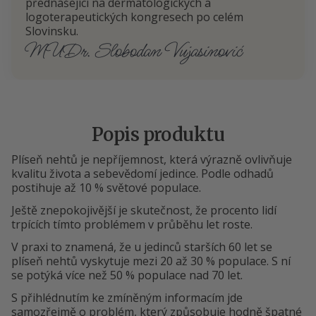
přednášející na dermatologických a
logoterapeutických kongresech po celém
Slovinsku.
MUDr. Slobodan Vujasinović
Popis produktu
Plíseň nehtů je nepříjemnost, která výrazně ovlivňuje
kvalitu života a sebevědomí jedince. Podle odhadů
postihuje až 10 % světové populace.
Ještě znepokojivější je skutečnost, že procento lidí
trpících tímto problémem v průběhu let roste.
V praxi to znamená, že u jedinců starších 60 let se
plíseň nehtů vyskytuje mezi 20 až 30 % populace. S ní
se potýká více než 50 % populace nad 70 let.
S přihlédnutím ke zmíněným informacím jde
samozřejmě o problém, který způsobuje hodně špatné