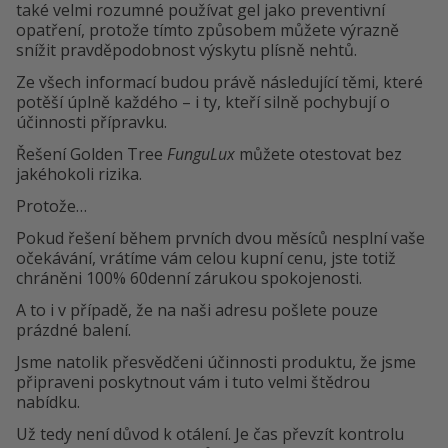
také velmi rozumné používat gel jako preventivní
opatření, protože tímto způsobem můžete výrazně
snížit pravděpodobnost výskytu plísně nehtů.
Ze všech informací budou právě následující těmi, které
potěší úplně každého – i ty, kteří silně pochybují o
účinnosti přípravku.
Řešení Golden Tree
FunguLux
můžete otestovat bez
jakéhokoli rizika.
Protože…
Pokud řešení během prvních dvou měsíců nesplní vaše
očekávání, vrátíme vám celou kupní cenu, jste totiž
chráněni 100% 60denní zárukou spokojenosti.
A to i v případě, že na naši adresu pošlete pouze
prázdné balení.
Jsme natolik přesvědčeni účinnosti produktu, že jsme
připraveni poskytnout vám i tuto velmi štědrou
nabídku.
Už tedy není důvod k otálení. Je čas převzít kontrolu