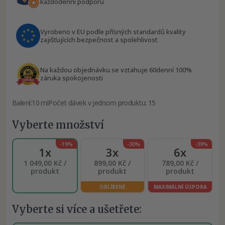
každodenní podporu
Vyrobeno v EU podle přísných standardů kvality
zajišťujících bezpečnost a spolehlivost
Na každou objednávku se vztahuje 60denní 100%
záruka spokojenosti
Balení:
10 ml
Počet dávek v jednom produktu: 15
Vyberte množství
-19%
-30%
-39%
1x
3x
6x
1 049,00 Kč /
899,00 Kč /
789,00 Kč /
produkt
produkt
produkt
OBLÍBENÉ
MAXIMÁLNÍ ÚSPORA
Vyberte si více a ušetřete: