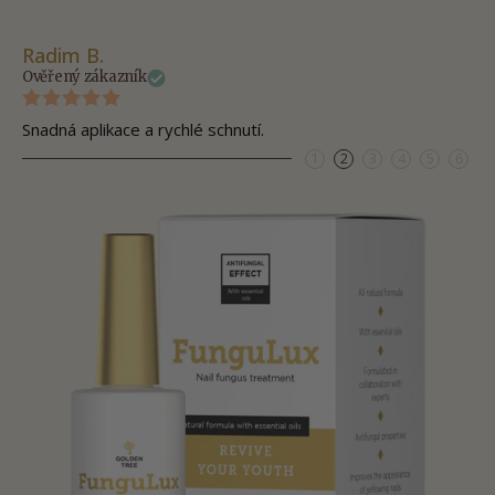
Radim B.
Ma
Ověřený zákazník
Ov
Snadná aplikace a rychlé schnutí.
Po
1
2
3
4
5
6