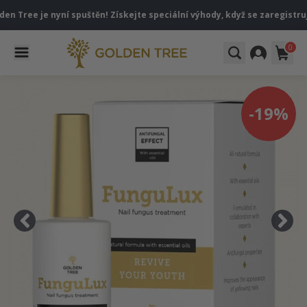
 je nyní spuštěn! Získejte speciální výhody, když se zaregistrujete po
0
-19%