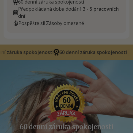
60 denní záruka spokojenosti
Předpokládaná doba dodání:
3 - 5 pracovních
dní
Pospěšte si! Zásoby omezené
kojenosti
60 denní záruka spokojenosti
60 denní z
60 denní záruka spokojenosti