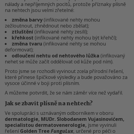
nálady a nepříjemných pocitů, protože příznaky plísně
na nehtech jsou velmi zřetelné:
změna barvy
(infikované nehty mohou
zežloutnout, zhnědnout nebo zbělat);
ztluštění
(infikované nehty zesílí);
křehkost
(infikované nehty mohou být křehčí);
změna tvaru
(infikované nehty se mohou
deformovat);
odloučení nehtu od nehtového lůžka
(infikovaný
nehet se může začít oddělovat od kůže pod ním).
Proto jsme se rozhodli vyvinout zcela přírodní řešení,
které přinese špičkové výsledky a bude považováno za
vysoce účinné v boji proti plísním.
A můžeme potvrdit, že se nám záměr více než vydařil.
Jak se zbavit plísně na nehtech?
Ve spolupráci s uznávaným odborníkem v oboru
dermatologie, MUDr. Slobodanem Vujasinovićem,
specialistou dermatovenerologie,
jsme vyvinuli
řešení
Golden Tree
FunguLux
, určené pro péči o