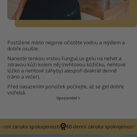
Postižené místo nejprve očistěte vodou a mýdlem a
dobře osušte.
Naneste tenkou vrstvu FunguLux gelu na nehet a
zdravou kůži kolem něj (nehtovou kůžičku, nehtové
lůžko a nehtové záhyby) alespoň dvakrát denně
(ráno a večer).
Před nasazením ponožek počkejte, až se gel dobře
vstřebá.
Upozornění
+
pokojenosti
60 denní záruka spokojenosti
60 denní