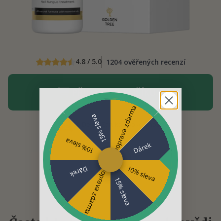
4.8 / 5.0
1204 ověřených recenzí
PŘIDAT DO KOŠÍKU
Doprava zdarma
15% sleva
60 Denní Záruka Spokojenosti
10% sleva
Dárek
10% sleva
Dárek
Doprava zdarma
15% sleva