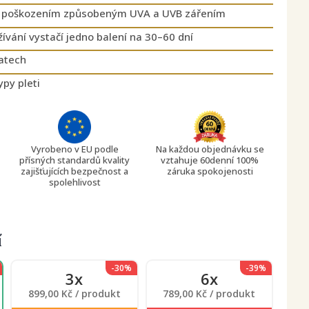
ed poškozením způsobeným UVA a UVB zářením
vání vystačí jedno balení na 30–60 dní
řatech
py pleti
Vyrobeno v EU podle
Na každou objednávku se
přísných standardů kvality
vztahuje 60denní 100%
zajišťujících bezpečnost a
záruka spokojenosti
spolehlivost
í
-30%
-39%
3x
6x
899,00 Kč / produkt
789,00 Kč / produkt