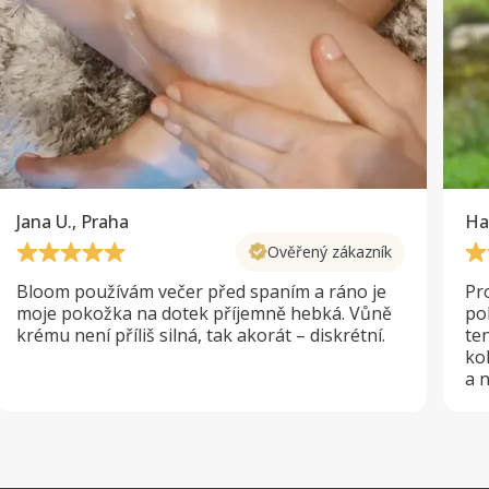
Jana U., Praha
Ha
Ověřený zákazník
Bloom používám večer před spaním a ráno je
Pr
moje pokožka na dotek příjemně hebká. Vůně
po
krému není příliš silná, tak akorát – diskrétní.
te
ko
a 