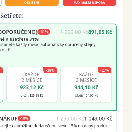
OBLÍBENÉ
MAXIMÁLNÍ ÚSPORA
ušetřete:
(DOPORUČENO)
1 299,00 Kč
891,65 Kč
-31%
né a ušetřete 31%!
stanete každý měsíc automaticky doručený stejný
rostí!
%
-28%
-27%
KAŽDÉ
KAŽDÉ
2 MĚSÍCE
3 MĚSÍCE
923,12 Kč
944,10 Kč
Uložit 125,88 Kč
Uložit 104,90 Kč
 NÁKUP
1 299,00 Kč
1 049,00 Kč
-19%
získejte okamžitou dodatečnou slevu 15% na daný produkt.