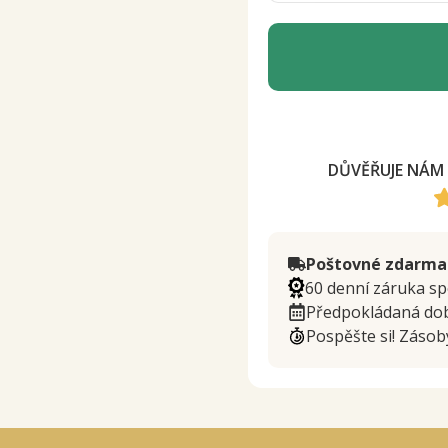
DŮVĚŘUJE NÁM 
Poštovné zdarma
60 denní záruka sp
Předpokládaná do
Pospěšte si! Záso