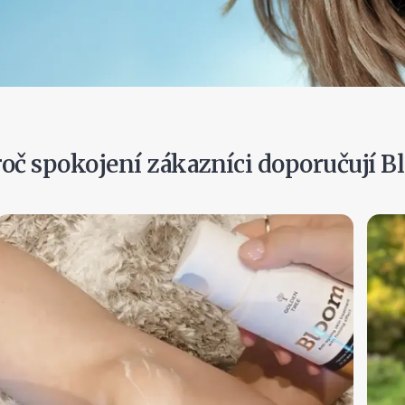
Roztočte kolo štěstí
–
Žádná rizika, jen odměny! 🎁
roč spokojení zákazníci doporučují 
ROZTOČTE KOLO ŠTĚSTÍ
Registrací vyjadřujete svůj souhlas s
obchodními podmínkami
a
zásadami ochrany osobních údajů
společnosti Golden Tree. Z
odběru se můžete kdykoliv odhlásit.