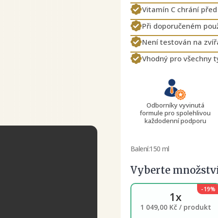
Vitamín C chrání př
Při doporučeném použí
Není testován na zví
Vhodný pro všechny ty
Odborníky vyvinutá
formule pro spolehlivou
každodenní podporu
Balení:
150 ml
Vyberte množstv
-19%
1x
1 049,00 Kč / produkt