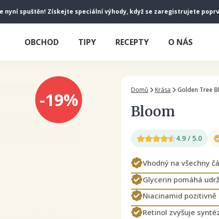
je nyní spuštěn! Získejte speciální výhody, když se zaregistrujete popr
OBCHOD
TIPY
RECEPTY
O NÁS
Domů
Krása
Golden Tree 
-19%
Bloom
4.9 / 5.0
Vhodný na všechny čás
Glycerin pomáhá udrž
Niacinamid pozitivně 
Retinol zvyšuje syntéz