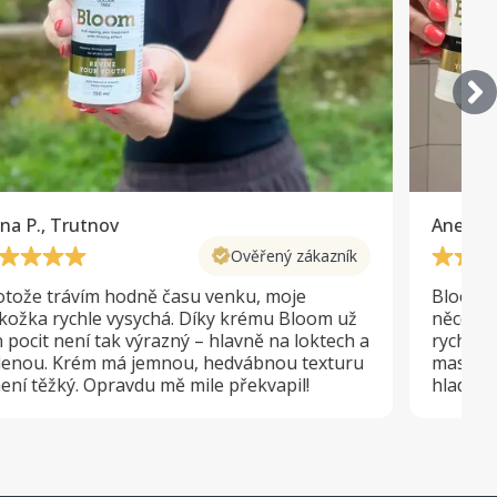
na P., Trutnov
Anežka K
Ověřený zákazník
otože trávím hodně času venku, moje
Bloom j
kožka rychle vysychá. Díky krému Bloom už
něco le
n pocit není tak výrazný – hlavně na loktech a
rychle 
lenou. Krém má jemnou, hedvábnou texturu
mastný 
není těžký. Opravdu mě mile překvapil!
hladší, 