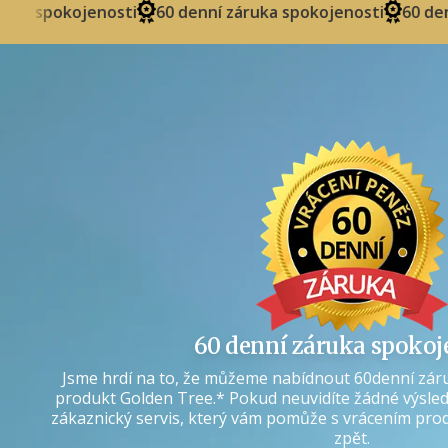
enosti
60 denní záruka spokojenosti
60 denní záruka s
60 denní záruka spokoj
Jsme hrdí na to, že můžeme nabídnout 60denní zár
produkt Golden Tree.* Pokud neuvidíte žádné výsled
zákaznický servis, který vám pomůže s vrácením pro
zpět.