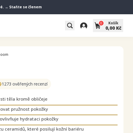
vé. → Staňte se členem
Košík
0
0,00 Kč
Bloom
1273 ověřených recenzí
ti těla kromě obličeje
ovat pružnost pokožky
ovlivňuje hydrataci pokožky
u ceramidů, které posilují kožní bariéru