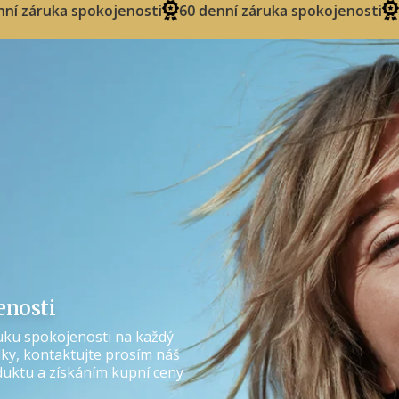
pokojenosti
60 denní záruka spokojenosti
60 denní zá
Doprava zdarma
15% sleva
10% sleva
Dárek
10% sleva
Dárek
Doprava zdarma
enosti
15% sleva
uku spokojenosti na každý
ky, kontaktujte prosím náš
duktu a získáním kupní ceny