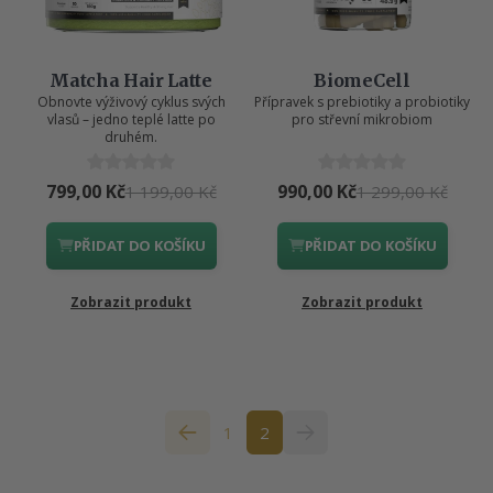
Matcha Hair Latte
BiomeCell
Obnovte výživový cyklus svých
Přípravek s prebiotiky a probiotiky
vlasů – jedno teplé latte po
pro střevní mikrobiom
druhém.
799,00 Kč
990,00 Kč
1 199,00 Kč
1 299,00 Kč
PŘIDAT DO KOŠÍKU
PŘIDAT DO KOŠÍKU
Zobrazit produkt
Zobrazit produkt
1
2