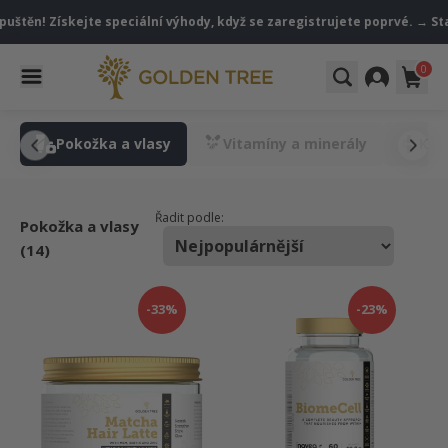
uštěn! Získejte speciální výhody, když se zaregistrujete poprvé. → Sta
0
a
Pokožka a vlasy
Vitamíny a minerály
Klo
Řadit podle:
Pokožka a vlasy
(14)
-33%
-23%