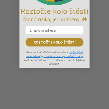
Roztočte kolo štěstí
Žádná rizika, jen odměny! 🎁
ROZTOČTE KOLO ŠTĚSTÍ
Registrací vyjadřujete svůj souhlas s
obchodními
podmínkami
a
zásadami ochrany osobních údajů
společnosti Golden Tree. Z odběru se můžete kdykoliv
odhlásit.