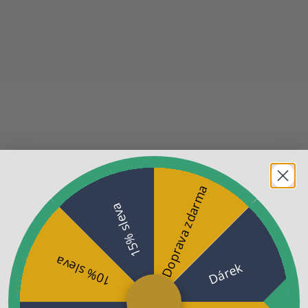
Doprava zdarma
15% sleva
10% sleva
Dárek