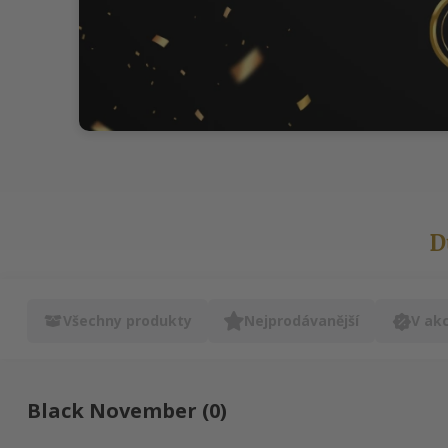
D
Všechny produkty
Nejprodávanější
V akc
Black November (0)