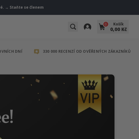
vé. → Staňte se členem
Košík
0
0,00 Kč
OVNÍCH DNÍ
330 000 RECENZÍ OD OVĚŘENÝCH ZÁKAZNÍKŮ