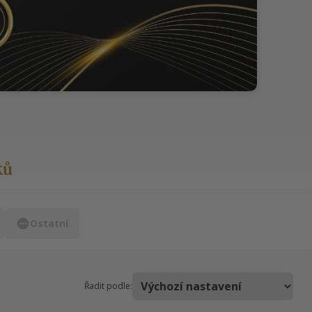
ků
Ostatní
Řadit podle: