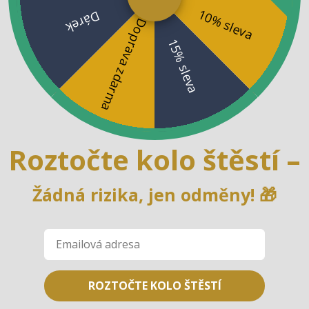
10% sleva
Dárek
Doprava zdarma
15% sleva
Roztočte kolo štěstí
–
Žádná rizika, jen odměny! 🎁
ROZTOČTE KOLO ŠTĚSTÍ