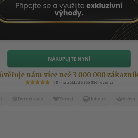
NAKUPUJTE NYNÍ
ůvěřuje nám více než 3 000 000 zákazní
4,9 - na základě 355 896 recenzí
i
Detoxikace
Zdraví
Hubnutí
Krása