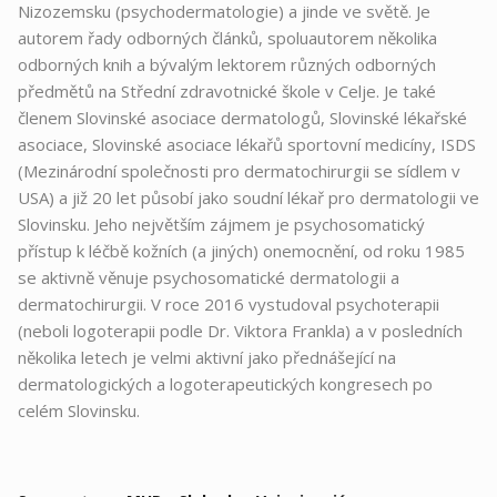
Nizozemsku (psychodermatologie) a jinde ve světě. Je
autorem řady odborných článků, spoluautorem několika
odborných knih a bývalým lektorem různých odborných
předmětů na Střední zdravotnické škole v Celje. Je také
členem Slovinské asociace dermatologů, Slovinské lékařské
asociace, Slovinské asociace lékařů sportovní medicíny, ISDS
(Mezinárodní společnosti pro dermatochirurgii se sídlem v
USA) a již 20 let působí jako soudní lékař pro dermatologii ve
Slovinsku. Jeho největším zájmem je psychosomatický
přístup k léčbě kožních (a jiných) onemocnění, od roku 1985
se aktivně věnuje psychosomatické dermatologii a
dermatochirurgii. V roce 2016 vystudoval psychoterapii
(neboli logoterapii podle Dr. Viktora Frankla) a v posledních
několika letech je velmi aktivní jako přednášející na
dermatologických a logoterapeutických kongresech po
celém Slovinsku.