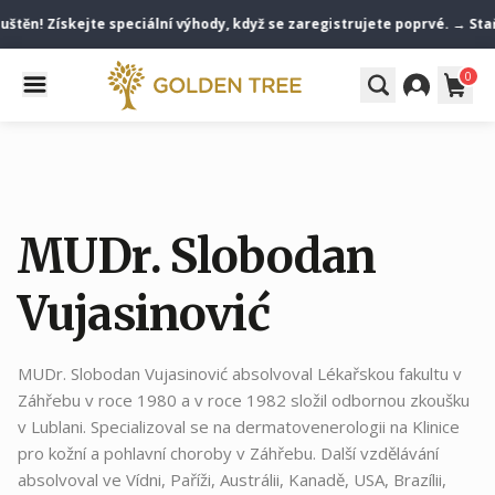
štěn! Získejte speciální výhody, když se zaregistrujete poprvé. → Staň
0
MUDr. Slobodan
Vujasinović
MUDr. Slobodan Vujasinović absolvoval Lékařskou fakultu v
Záhřebu v roce 1980 a v roce 1982 složil odbornou zkoušku
v Lublani. Specializoval se na dermatovenerologii na Klinice
pro kožní a pohlavní choroby v Záhřebu. Další vzdělávání
absolvoval ve Vídni, Paříži, Austrálii, Kanadě, USA, Brazílii,