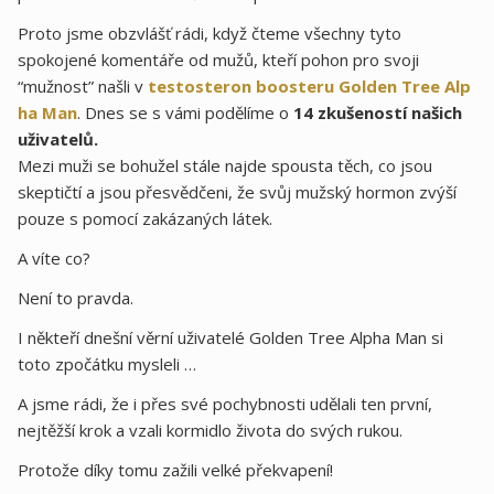
Proto jsme obzvlášť rádi, když čteme všechny tyto
spokojené komentáře od mužů, kteří pohon pro svoji
“mužnost” našli v
testosteron boosteru Golden Tree Alp
ha Man
. Dnes se s vámi podělíme o
14 zkušeností našich
uživatelů.
Mezi muži se bohužel stále najde spousta těch, co jsou
skeptičtí a jsou přesvědčeni, že svůj mužský hormon zvýší
pouze s pomocí zakázaných látek.
A víte co?
Není to pravda.
I někteří dnešní věrní uživatelé Golden Tree Alpha Man si
toto zpočátku mysleli …
A jsme rádi, že i přes své pochybnosti udělali ten první,
nejtěžší krok a vzali kormidlo života do svých rukou.
Protože díky tomu zažili velké překvapení!