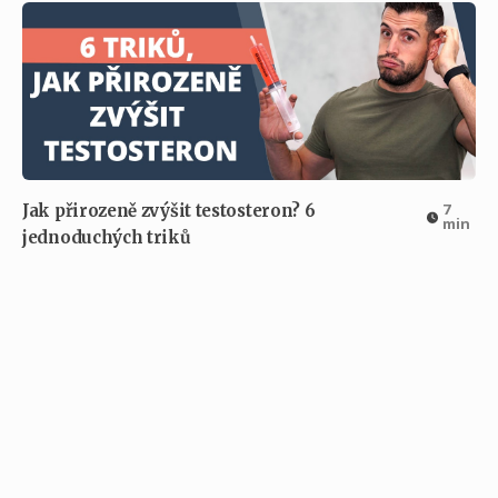
7
Jak přirozeně zvýšit testosteron? 6
min
jednoduchých triků