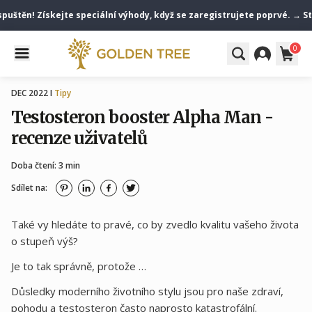
štěn! Získejte speciální výhody, když se zaregistrujete poprvé. → Staň
0
DEC 2022 I
Tipy
Testosteron booster Alpha Man -
recenze uživatelů
Doba čtení: 3 min
Sdílet na:
Také vy hledáte to pravé, co by zvedlo kvalitu vašeho života
o stupeň výš?
Je to tak správně, protože …
Důsledky moderního životního stylu jsou pro naše zdraví,
pohodu a testosteron často naprosto katastrofální.