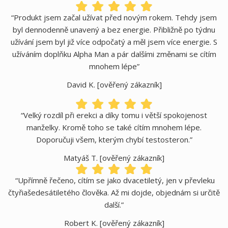
“Produkt jsem začal užívat před novým rokem. Tehdy jsem
byl dennodenně unavený a bez energie. Přibližně po týdnu
užívání jsem byl již více odpočatý a měl jsem více energie. S
užíváním doplňku Alpha Man a pár dalšími změnami se cítím
mnohem lépe”
David K. [ověřený zákazník]
“Velký rozdíl při erekci a díky tomu i větší spokojenost
manželky. Kromě toho se také cítím mnohem lépe.
Doporučuji všem, kterým chybí testosteron.”
Matyáš T. [ověřený zákazník]
“Upřímně řečeno, cítím se jako dvacetiletý, jen v převleku
čtyřiašedesátiletého člověka. Až mi dojde, objednám si určitě
další.”
Robert K. [ověřený zákazník]