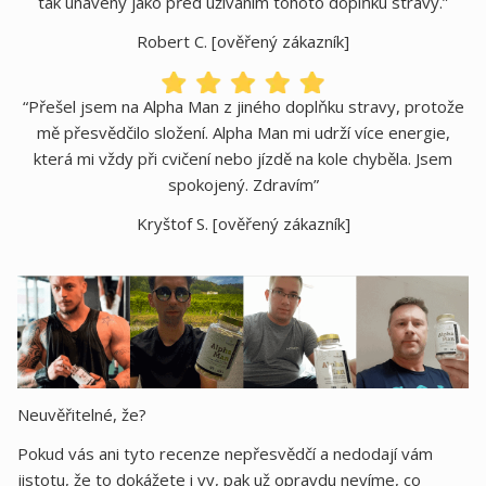
tak unavený jako před užíváním tohoto doplňku stravy.”
Robert C. [ověřený zákazník]
“Přešel jsem na Alpha Man z jiného doplňku stravy, protože
mě přesvědčilo složení. Alpha Man mi udrží více energie,
která mi vždy při cvičení nebo jízdě na kole chyběla. Jsem
spokojený. Zdravím”
Kryštof S. [ověřený zákazník]
Neuvěřitelné, že?
Pokud vás ani tyto recenze nepřesvědčí a nedodají vám
jistotu, že to dokážete i vy, pak už opravdu nevíme, co