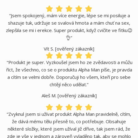
“Jsem spokojený, mám více energie, lépe se mi posiluje a
shazuje tuk, udržuje se svalová hmota a mám chuť na sex,
zlepšila se mi i erekce. Super produkt, když cvičíte ve fitku😉
👌”
Vít S. [ověřený zákazník]
“Produkt je super. Vyzkoušel jsem ho ze zvědavosti a můžu
říct, že všechno, co se o produktu Alpha Man píše, je pravda
a cítím se velmi dobře. Doporučuji ho všem, kteří pro sebe
chtějí něco udělat.”
Aleš M. [ověřený zákazník]
“Zvyknul jsem si užívat produkt Alpha Man pravidelně, cítím,
že dává mému tělu přesně to, co potřebuje. Obsahuje
některé složky, které jsem užíval již dříve, tak jsem rád, že
zde je vše v jednom a zároveň vyladěno tak, aby se mohlo