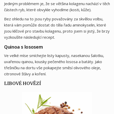
Jediným problémem je, že se většina kolagenu nachází v těch
částech ryb, které obvykle vyhodíme (kosti, kůže).
Bez ohledu na to jsou ryby považovány za skvělou volbu,
která vám pomůže dostat do těla řadu aminokyselin, které
jsou klíčové pro stavbu kolagenu, proto jsem si jistý, že brzy
vyzkoušíte následující recept.
Quinoa s lososem
Ve velké míse smíchejte listy kapusty, nasekanou šalotku,
uvařenou quinou, kousky pečeného lososa a batáty. Jako
třešničku na dortu vše pokapejte směsí olivového oleje,
citronové šťávy a koření.
LIBOVÉ HOVĚZÍ