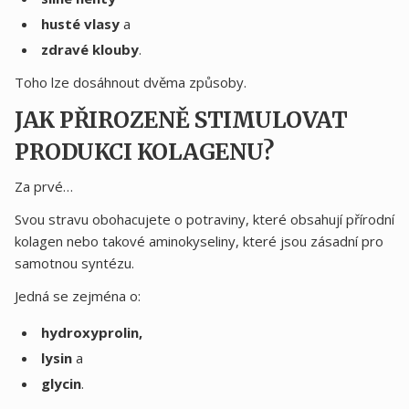
husté vlasy
a
zdravé klouby
.
Toho lze dosáhnout dvěma způsoby.
JAK PŘIROZENĚ STIMULOVAT
PRODUKCI KOLAGENU?
Za prvé…
Svou stravu obohacujete o potraviny, které obsahují přírodní
kolagen nebo takové aminokyseliny, které jsou zásadní pro
samotnou syntézu.
Jedná se zejména o:
hydroxyprolin,
lysin
a
glycin
.