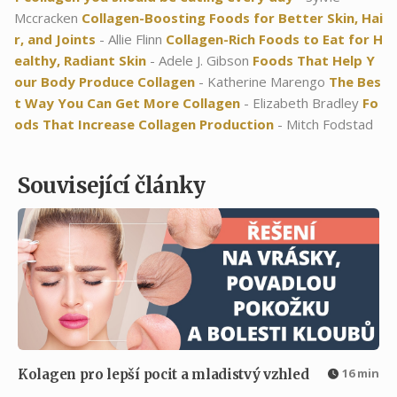
Mccracken
Collagen-Boosting Foods for Better Skin, Hai
r, and Joints
- Allie Flinn
Collagen-Rich Foods to Eat for H
ealthy, Radiant Skin
- Adele J. Gibson
Foods That Help Y
our Body Produce Collagen
- Katherine Marengo
The Bes
t Way You Can Get More Collagen
- Elizabeth Bradley
Fo
ods That Increase Collagen Production
- Mitch Fodstad
Související články
16 min
Kolagen pro lepší pocit a mladistvý vzhled