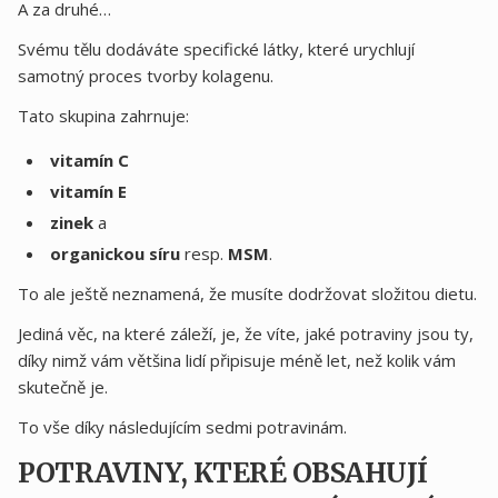
A za druhé…
Svému tělu dodáváte specifické látky, které urychlují
samotný proces tvorby kolagenu.
Tato skupina zahrnuje:
vitamín C
vitamín E
zinek
a
organickou síru
resp.
MSM
.
To ale ještě neznamená, že musíte dodržovat složitou dietu.
Jediná věc, na které záleží, je, že víte, jaké potraviny jsou ty,
díky nimž vám většina lidí připisuje méně let, než kolik vám
skutečně je.
To vše díky následujícím sedmi potravinám.
POTRAVINY, KTERÉ OBSAHUJÍ