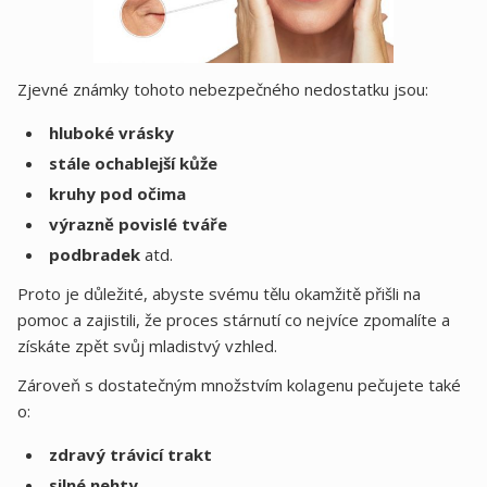
Zjevné známky tohoto nebezpečného nedostatku jsou:
hluboké vrásky
stále ochablejší kůže
kruhy pod očima
výrazně povislé tváře
podbradek
atd.
Proto je důležité, abyste svému tělu okamžitě přišli na
pomoc a zajistili, že proces stárnutí co nejvíce zpomalíte a
získáte zpět svůj mladistvý vzhled.
Zároveň s dostatečným množstvím kolagenu pečujete také
o:
zdravý trávicí trakt
silné nehty