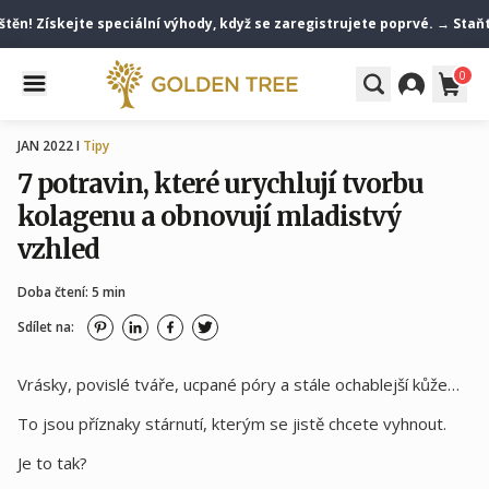
 Získejte speciální výhody, když se zaregistrujete poprvé. → Staňte se
0
JAN 2022 I
Tipy
7 potravin, které urychlují tvorbu
kolagenu a obnovují mladistvý
vzhled
Doba čtení: 5 min
Sdílet na:
Vrásky, povislé tváře, ucpané póry a stále ochablejší kůže…
To jsou příznaky stárnutí, kterým se jistě chcete vyhnout.
Je to tak?