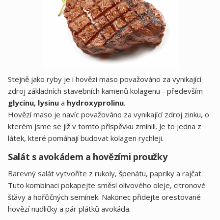
Stejně jako ryby je i hovězí maso považováno za vynikající
zdroj základních stavebních kamenů kolagenu - především
glycinu, lysinu
a
hydroxyprolinu
.
Hovězí maso je navíc považováno za vynikající zdroj zinku, o
kterém jsme se již v tomto příspěvku zmínili. Je to jedna z
látek, které pomáhají budovat kolagen rychleji.
Salát s avokádem a hovězími proužky
Barevný salát vytvoříte z rukoly, špenátu, papriky a rajčat.
Tuto kombinaci pokapejte směsí olivového oleje, citronové
šťávy a hořčičných semínek. Nakonec přidejte orestované
hovězí nudličky a pár plátků avokáda.