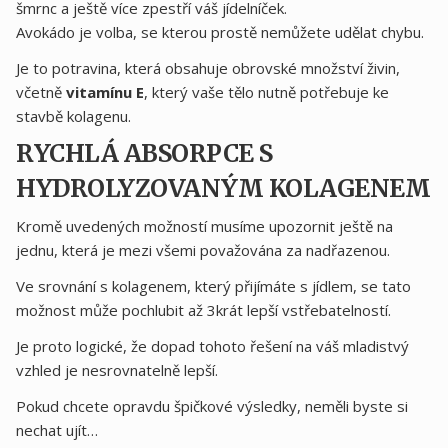
šmrnc a ještě více zpestří váš jídelníček.
Avokádo je volba, se kterou prostě nemůžete udělat chybu.
Je to potravina, která obsahuje obrovské množství živin,
včetně
vitamínu E
, který vaše tělo nutně potřebuje ke
stavbě kolagenu.
RYCHLÁ ABSORPCE S
HYDROLYZOVANÝM KOLAGENEM
Kromě uvedených možností musíme upozornit ještě na
jednu, která je mezi všemi považována za nadřazenou.
Ve srovnání s kolagenem, který přijímáte s jídlem, se tato
možnost může pochlubit až 3krát lepší vstřebatelností.
Je proto logické, že dopad tohoto řešení na váš mladistvý
vzhled je nesrovnatelně lepší.
Pokud chcete opravdu špičkové výsledky, neměli byste si
nechat ujít…