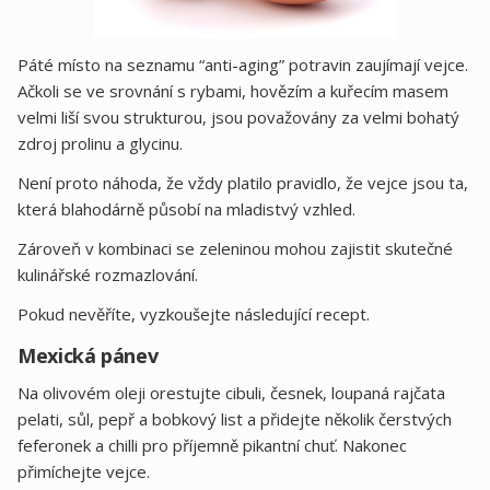
Páté místo na seznamu “anti-aging” potravin zaujímají vejce.
Ačkoli se ve srovnání s rybami, hovězím a kuřecím masem
velmi liší svou strukturou, jsou považovány za velmi bohatý
zdroj prolinu a glycinu.
Není proto náhoda, že vždy platilo pravidlo, že vejce jsou ta,
která blahodárně působí na mladistvý vzhled.
Zároveň v kombinaci se zeleninou mohou zajistit skutečné
kulinářské rozmazlování.
Pokud nevěříte, vyzkoušejte následující recept.
Mexická pánev
Na olivovém oleji orestujte cibuli, česnek, loupaná rajčata
pelati, sůl, pepř a bobkový list a přidejte několik čerstvých
feferonek a chilli pro příjemně pikantní chuť. Nakonec
přimíchejte vejce.