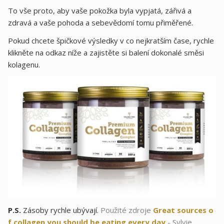
To vše proto, aby vaše pokožka byla vypjatá, zářivá a
zdravá a vaše pohoda a sebevědomí tomu přiměřené.
Pokud chcete špičkové výsledky v co nejkratším čase, rychle
klikněte na odkaz níže a zajistěte si balení dokonalé směsi
kolagenu.
P.S.
Zásoby rychle ubývají.
Použité zdroje
Great sources o
f collagen you should be eating every day
- Sylvie