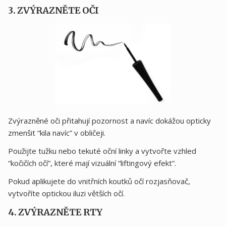
3. ZVÝRAZNĚTE OČI
Zvýrazněné oči přitahují pozornost a navíc dokážou opticky
zmenšit “kila navíc” v obličeji.
Použijte tužku nebo tekuté oční linky a vytvořte vzhled
“kočičích očí”, které mají vizuální “liftingový efekt”.
Pokud aplikujete do vnitřních koutků očí rozjasňovač,
vytvoříte optickou iluzi větších očí.
4. ZVÝRAZNĚTE RTY