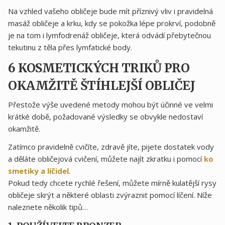
Na vzhled vašeho obličeje bude mít příznivý vliv i pravidelná
masáž obličeje a krku, kdy se pokožka lépe prokrví, podobně
je na tom i lymfodrenáž obličeje, která odvádí přebytečnou
tekutinu z těla přes lymfatické body.
6 KOSMETICKÝCH TRIKŮ PRO
OKAMŽITĚ ŠTÍHLEJŠÍ OBLIČEJ
Přestože výše uvedené metody mohou být účinné ve velmi
krátké době, požadované výsledky se obvykle nedostaví
okamžitě.
Zatímco pravidelně cvičíte, zdravě jíte, pijete dostatek vody
a děláte obličejová cvičení, můžete najít zkratku i pomocí
ko
smetiky a líčidel
.
Pokud tedy chcete rychlé řešení, můžete mírně kulatější rysy
obličeje skrýt a některé oblasti zvýraznit pomocí líčení. Níže
naleznete několik tipů…