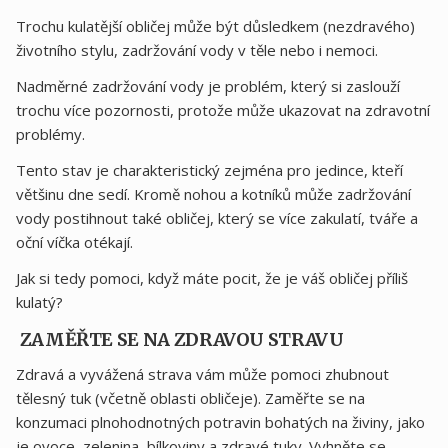
Trochu kulatější obličej může být důsledkem (nezdravého)
životního stylu, zadržování vody v těle nebo i nemoci.
Nadměrné zadržování vody je problém, který si zaslouží
trochu více pozornosti, protože může ukazovat na zdravotní
problémy.
Tento stav je charakteristický zejména pro jedince, kteří
většinu dne sedí. Kromě nohou a kotníků může zadržování
vody postihnout také obličej, který se více zakulatí, tváře a
oční víčka otékají.
Jak si tedy pomoci, když máte pocit, že je váš obličej příliš
kulatý?
ZAMĚŘTE SE NA ZDRAVOU STRAVU
Zdravá a vyvážená strava vám může pomoci zhubnout
tělesný tuk (včetně oblasti obličeje). Zaměřte se na
konzumaci plnohodnotných potravin bohatých na živiny, jako
je ovoce, zelenina, bílkoviny a zdravé tuky. Vyhněte se