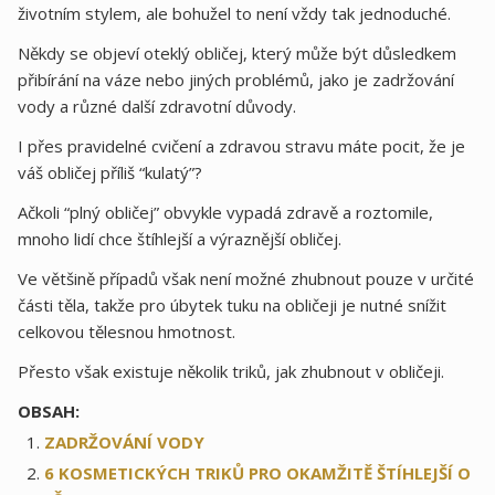
životním stylem, ale bohužel to není vždy tak jednoduché.
Někdy se objeví oteklý obličej, který může být důsledkem
přibírání na váze nebo jiných problémů, jako je zadržování
vody a různé další zdravotní důvody.
I přes pravidelné cvičení a zdravou stravu máte pocit, že je
váš obličej příliš “kulatý”?
Ačkoli “plný obličej” obvykle vypadá zdravě a roztomile,
mnoho lidí chce štíhlejší a výraznější obličej.
Ve většině případů však není možné zhubnout pouze v určité
části těla, takže pro úbytek tuku na obličeji je nutné snížit
celkovou tělesnou hmotnost.
Přesto však existuje několik triků, jak zhubnout v obličeji.
OBSAH:
ZADRŽOVÁNÍ VODY
6 KOSMETICKÝCH TRIKŮ PRO OKAMŽITĚ ŠTÍHLEJŠÍ O