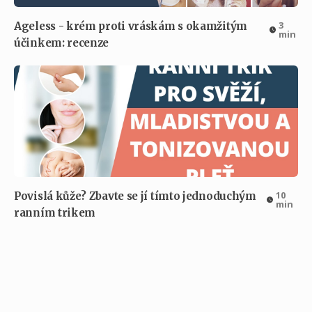
3
Ageless - krém proti vráskám s okamžitým
min
účinkem: recenze
10
Povislá kůže? Zbavte se jí tímto jednoduchým
min
ranním trikem