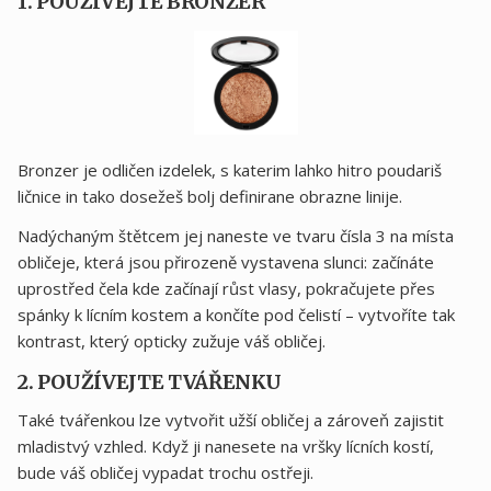
1. POUŽÍVEJTE BRONZER
Bronzer je odličen izdelek, s katerim lahko hitro poudariš
ličnice in tako dosežeš bolj definirane obrazne linije.
Nadýchaným štětcem jej naneste ve tvaru čísla 3 na místa
obličeje, která jsou přirozeně vystavena slunci: začínáte
uprostřed čela kde začínají růst vlasy, pokračujete přes
spánky k lícním kostem a končíte pod čelistí – vytvoříte tak
kontrast, který opticky zužuje váš obličej.
2. POUŽÍVEJTE TVÁŘENKU
Také tvářenkou lze vytvořit užší obličej a zároveň zajistit
mladistvý vzhled. Když ji nanesete na vršky lícních kostí,
bude váš obličej vypadat trochu ostřeji.