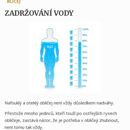
BLIČEJ
ZADRŽOVÁNÍ VODY
Nafouklý a oteklý obličej není vždy důsledkem nadváhy.
Přestože mnoho jedinců, kteří touží po ostřejších rysech
obličeje, zastává názor, že je potřeba v obličeji zhubnout,
není tomu tak vždy.