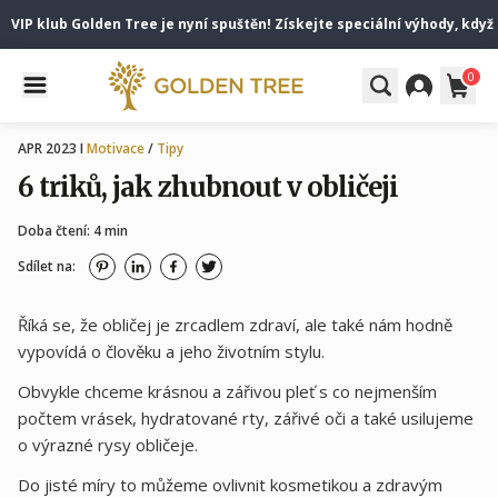
P klub Golden Tree je nyní spuštěn! Získejte speciální výhody, když se
0
APR 2023 I
Motivace
/
Tipy
6 triků, jak zhubnout v obličeji
Doba čtení: 4 min
Sdílet na:
Říká se, že obličej je zrcadlem zdraví, ale také nám hodně
vypovídá o člověku a jeho životním stylu.
Obvykle chceme krásnou a zářivou pleť s co nejmenším
počtem vrásek, hydratované rty, zářivé oči a také usilujeme
o výrazné rysy obličeje.
Do jisté míry to můžeme ovlivnit kosmetikou a zdravým