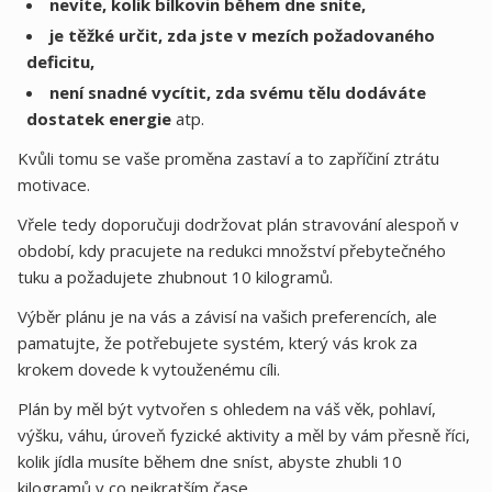
nevíte, kolik bílkovin během dne sníte,
je těžké určit, zda jste v mezích požadovaného
deficitu,
není snadné vycítit, zda svému tělu dodáváte
dostatek energie
atp.
Kvůli tomu se vaše proměna zastaví a to zapříčiní ztrátu
motivace.
Vřele tedy doporučuji dodržovat plán stravování alespoň v
období, kdy pracujete na redukci množství přebytečného
tuku a požadujete zhubnout 10 kilogramů.
Výběr plánu je na vás a závisí na vašich preferencích, ale
pamatujte, že potřebujete systém, který vás krok za
krokem dovede k vytouženému cíli.
Plán by měl být vytvořen s ohledem na váš věk, pohlaví,
výšku, váhu, úroveň fyzické aktivity a měl by vám přesně říci,
kolik jídla musíte během dne sníst, abyste zhubli 10
kilogramů v co nejkratším čase.