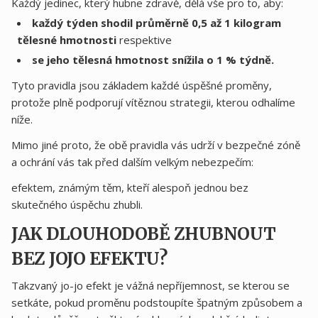
Každý jedinec, který hubne zdravě, dělá vše pro to, aby:
každý týden shodil průměrně 0,5 až 1 kilogram
tělesné hmotnosti
respektive
se jeho tělesná hmotnost snížila o 1 % týdně.
Tyto pravidla jsou základem každé úspěšné proměny,
protože plně podporují vítěznou strategii, kterou odhalíme
níže.
Mimo jiné proto, že obě pravidla vás udrží v bezpečné zóně
a ochrání vás tak před dalším velkým nebezpečím:
efektem, známým těm, kteří alespoň jednou bez
skutečného úspěchu zhubli.
JAK DLOUHODOBĚ ZHUBNOUT
BEZ JOJO EFEKTU?
Takzvaný jo-jo efekt je vážná nepříjemnost, se kterou se
setkáte, pokud proměnu podstoupíte špatným způsobem a