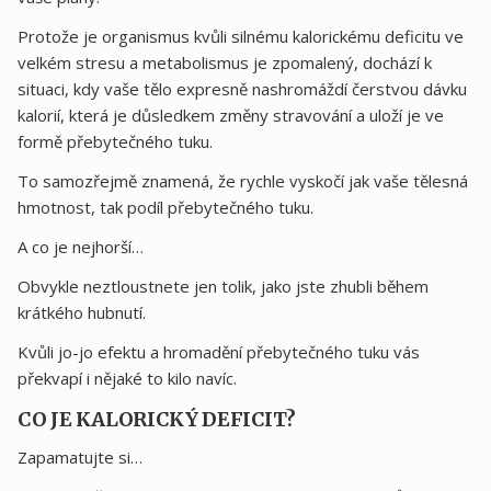
Protože je organismus kvůli silnému kalorickému deficitu ve
velkém stresu a metabolismus je zpomalený, dochází k
situaci, kdy vaše tělo expresně nashromáždí čerstvou dávku
kalorií, která je důsledkem změny stravování a uloží je ve
formě přebytečného tuku.
To samozřejmě znamená, že rychle vyskočí jak vaše tělesná
hmotnost, tak podíl přebytečného tuku.
A co je nejhorší…
Obvykle neztloustnete jen tolik, jako jste zhubli během
krátkého hubnutí.
Kvůli jo-jo efektu a hromadění přebytečného tuku vás
překvapí i nějaké to kilo navíc.
CO JE KALORICKÝ DEFICIT?
Zapamatujte si…