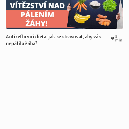
5
Antirefluxní dieta: jak se stravovat, aby vás
min
nepálila žáha?