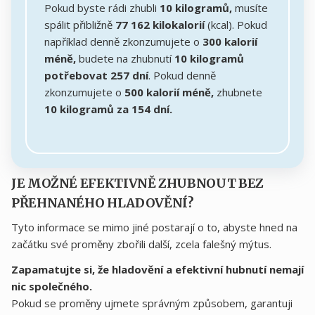
Pokud byste rádi zhubli
10 kilogramů,
musíte
spálit přibližně
77 162 kilokalorií
(kcal). Pokud
například denně zkonzumujete o
300 kalorií
méně,
budete na zhubnutí
10 kilogramů
potřebovat 257 dní
. Pokud denně
zkonzumujete o
500 kalorií méně,
zhubnete
10 kilogramů za 154 dní.
JE MOŽNÉ EFEKTIVNĚ ZHUBNOUT BEZ
PŘEHNANÉHO HLADOVĚNÍ?
Tyto informace se mimo jiné postarají o to, abyste hned na
začátku své proměny zbořili další, zcela falešný mýtus.
Zapamatujte si, že hladovění a efektivní hubnutí nemají
nic společného.
Pokud se proměny ujmete správným způsobem, garantuji