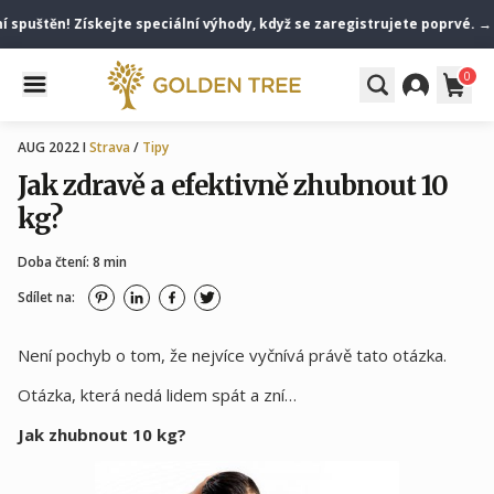
štěn! Získejte speciální výhody, když se zaregistrujete poprvé. → Staň
0
AUG 2022 I
Strava
/
Tipy
Jak zdravě a efektivně zhubnout 10
kg?
Doba čtení: 8 min
Sdílet na:
Není pochyb o tom, že nejvíce vyčnívá právě tato otázka.
Otázka, která nedá lidem spát a zní…
Jak zhubnout 10 kg?