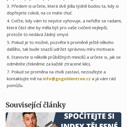
Předem si určete, která dvě jídla týdně budou ta, kdy si
dopřejete cokoli, na co máte chuť.
Cvičte, kdy vám to nejvíce vyhovuje, a neřiďte se radami,
která část dne by měla být pro vaše cvičení nejlepší,
protože to nedává žádný smysl.
Pokud je to možné, pozvěte k proměně ještě někoho
dalšího, ​​tak bude snazší udržet správnou míru motivace.
Stanovte si několik průběžných minicílů a určete si, jak se
odměníte (řekněme za každé ztracené kilo).
Pokud se proměna na chvíli zastaví, nezoufejte a
kontaktujte mě na
info@gogoldentree.cz
a já vám rád
pomůžu.
Související články