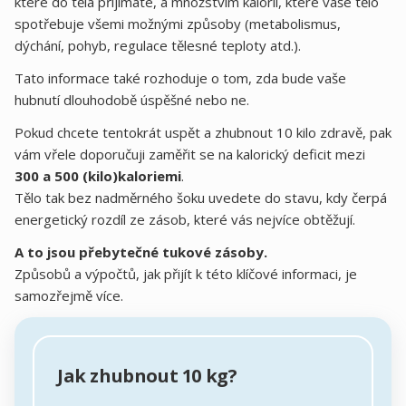
které do těla přijímáte, a množstvím kalorií, které vaše tělo
spotřebuje všemi možnými způsoby (metabolismus,
dýchání, pohyb, regulace tělesné teploty atd.).
Tato informace také rozhoduje o tom, zda bude vaše
hubnutí dlouhodobě úspěšné nebo ne.
Pokud chcete tentokrát uspět a zhubnout 10 kilo zdravě, pak
vám vřele doporučuji zaměřit se na kalorický deficit mezi
300 a 500 (kilo)kaloriemi
.
Tělo tak bez nadměrného šoku uvedete do stavu, kdy čerpá
energetický rozdíl ze zásob, které vás nejvíce obtěžují.
A to jsou přebytečné tukové zásoby.
Způsobů a výpočtů, jak přijít k této klíčové informaci, je
samozřejmě více.
Jak zhubnout 10 kg?