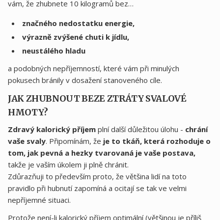
vám, že zhubnete 10 kilogramů bez…
značného nedostatku energie,
výrazně zvýšené chuti k jídlu,
neustálého hladu
a podobných nepříjemností, které vám při minulých
pokusech bránily v dosažení stanoveného cíle.
JAK ZHUBNOUT BEZE ZTRÁTY SVALOVÉ
HMOTY?
Zdravý kalorický příjem
plní další důležitou úlohu -
chrání
vaše svaly
. Připomínám, že
je to tkáň, která rozhoduje o
tom, jak pevná a hezky tvarovaná je vaše postava,
takže je vaším úkolem ji plně chránit.
Zdůrazňuji to především proto, že většina lidí na toto
pravidlo při hubnutí zapomíná a ocitají se tak ve velmi
nepříjemné situaci.
Protože není-li kalorický příjem optimální (většinou je příliš