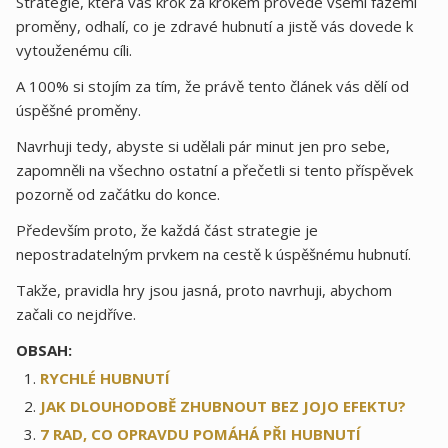
Strategie, která vás krok za krokem provede všemi fázemi
proměny, odhalí, co je zdravé hubnutí a jistě vás dovede k
vytouženému cíli.
A 100% si stojím za tím, že právě tento článek vás dělí od
úspěšné proměny.
Navrhuji tedy, abyste si udělali pár minut jen pro sebe,
zapomněli na všechno ostatní a přečetli si tento příspěvek
pozorně od začátku do konce.
Především proto, že každá část strategie je
nepostradatelným prvkem na cestě k úspěšnému hubnutí.
Takže, pravidla hry jsou jasná, proto navrhuji, abychom
začali co nejdříve.
OBSAH:
RYCHLÉ HUBNUTÍ
JAK DLOUHODOBĚ ZHUBNOUT BEZ JOJO EFEKTU?
7 RAD, CO OPRAVDU POMÁHÁ PŘI HUBNUTÍ