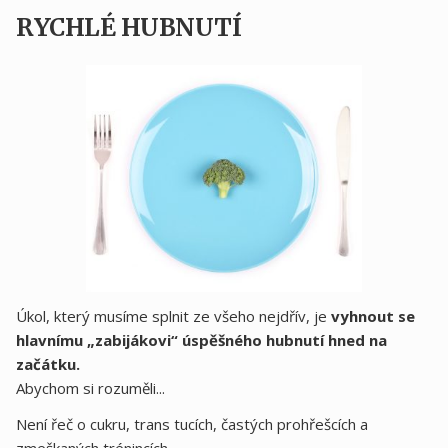
RYCHLÉ HUBNUTÍ
Úkol, který musíme splnit ze všeho nejdřív, je
vyhnout se
hlavnímu „zabijákovi“ úspěšného hubnutí hned na
začátku.
Abychom si rozuměli...
Není řeč o cukru, trans tucích, častých prohřešcích a
zmeškaných trénincích.