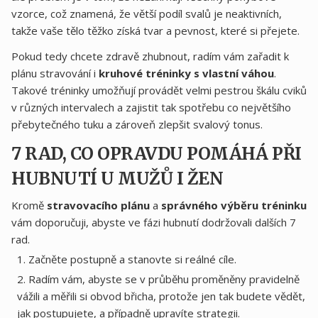
vzorce, což znamená, že větší podíl svalů je neaktivních,
takže vaše tělo těžko získá tvar a pevnost, které si přejete.
Pokud tedy chcete zdravě zhubnout, radím vám zařadit k
plánu stravování i
kruhové tréninky s vlastní váhou
.
Takové tréninky umožňují provádět velmi pestrou škálu cviků
v různých intervalech a zajistit tak spotřebu co největšího
přebytečného tuku a zároveň zlepšit svalový tonus.
7 RAD, CO OPRAVDU POMÁHÁ PŘI
HUBNUTÍ U MUŽŮ I ŽEN
Kromě
stravovacího plánu
a
správného výběru tréninku
vám doporučuji, abyste ve fázi hubnutí dodržovali dalších 7
rad.
Začněte postupně a stanovte si reálné cíle.
Radím vám, abyste se v průběhu proměněny pravidelně
vážili a měřili si obvod břicha, protože jen tak budete vědět,
jak postupujete, a případně upravíte strategii.