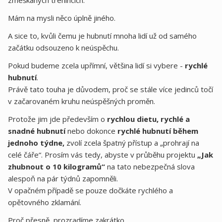
Mám na mysli něco úplně jiného.
A sice to, kvůli čemu je hubnutí mnoha lidí už od samého
začátku odsouzeno k neúspěchu.
Pokud budeme zcela upřímní, většina lidí si vybere -
rychlé
hubnutí
.
Právě tato touha je důvodem, proč se stále více jedinců točí
v začarovaném kruhu neúspěšných proměn.
Protože jim jde především o
rychlou dietu, rychlé a
snadné hubnutí
nebo dokonce
rychlé hubnutí během
jednoho týdne,
zvolí zcela špatný přístup a „prohrají na
celé čáře“. Prosím vás tedy, abyste v průběhu projektu
„Jak
zhubnout o 10 kilogramů“
na tato nebezpečná slova
alespoň na pár týdnů zapomněli.
V opačném případě se pouze dočkáte rychlého a
opětovného zklamání.
Proč přesně, prozradíme zakrátko…