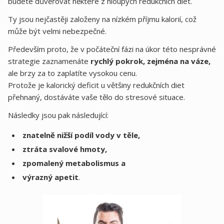
budete důvěřovat některé z hloupých redukčních diet.
Ty jsou nejčastěji založeny na nízkém příjmu kalorií, což
může být velmi nebezpečné.
Především proto, že v počáteční fázi na úkor této nesprávné
strategie zaznamenáte
rychlý pokrok, zejména na váze,
ale brzy za to zaplatíte vysokou cenu.
Protože je kalorický deficit u většiny redukčních diet
přehnaný, dostáváte vaše tělo do stresové situace.
Následky jsou pak následující:
znatelně nižší podíl vody v těle,
ztráta svalové hmoty,
zpomalený metabolismus a
výrazný apetit
.